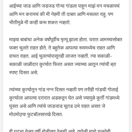
आईच्या जाड आणि जडजड गोऱ्या गांडला पाहून माझं मन मचळायचं
आणि मन करायचं की मी नेहमी ती दाबत आणि मसलत राहू. पण
भीतीमुळे मी काही करू शकत नव्हतो.
माझ्या बाबांचा अनेक वर्षांपूर्वीच मृत्यू झाला होता. घरात आमच्यासोबत
फक्त चुलते राहत होते. ते बहुतेक आपल्या रूममध्येच राहत आणि
वाचत राहत. आई चुलत्यांपासूनही लाजत नव्हती. त्या सकाळी-
सकाळी जाळीदार कुर्त्यात फिरत असत ज्याच्या आतून त्यांची ब्रा
स्पष्ट दिसत असे.
त्यांच्या कुर्त्यातून गांड नग्न दिसत नव्हती पण तरीही गांडची गोलाई
कुर्त्याला आपल्या दरारात अडकवून घेत असे ज्यामुळे कुर्ती गांडमध्ये
घुसत असे आणि त्यांचे जाडजाड चूतड उभे राहत असत जे
मोठमोठ्या फुटबॉलसारखे दिसत.
ही घटना गेल्या वर्षी होळीच्या वेळची आहे. यावेळी माझे चुलतेही