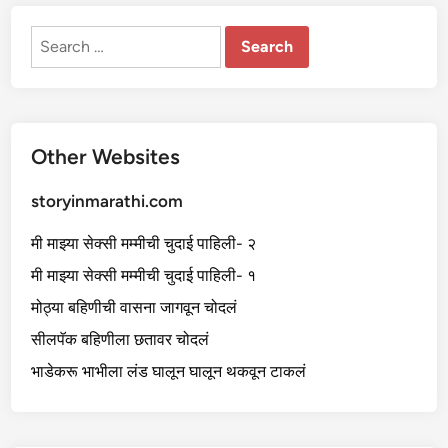
ने
ब
हि
Search
णी
ची
for:
चू
त
फा
ड
ली
Other Websites
storyinmarathi.com
मी माझ्या सेक्सी मम्मीची चुदाई पाहिली- २
मी माझ्या सेक्सी मम्मीची चुदाई पाहिली- १
मोठ्या बहिणीची वासना जागवून चोदलं
सीलपॅक बहिणीला छतावर चोदलं
भाडेकरू भाभीला लंड घालून घालून थकवून टाकलं