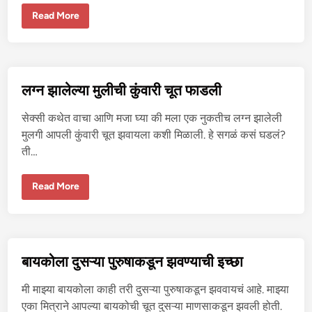
म
आ
वि
Read More
णि
वा
चु
हा
दा
त
ई
भे
–
ट
२
ले
ल्या
लग्न झालेल्या मुलीची कुंवारी चूत फाडली
त
हा
न
सेक्सी कथेत वाचा आणि मजा घ्या की मला एक नुकतीच लग्न झालेली
ले
ल्या
मुलगी आपली कुंवारी चूत झवायला कशी मिळाली. हे सगळं कसं घडलं?
व
ती…
हि
नी
शी
प्रे
ल
Read More
म
ग्न
आ
झा
णि
ले
चु
ल्या
दा
मु
ई
ली
–
ची
बायकोला दुसऱ्या पुरुषाकडून झवण्याची इच्छा
१
कुं
वा
री
मी माझ्या बायकोला काही तरी दुसऱ्या पुरुषाकडून झववायचं आहे. माझ्या
चू
त
एका मित्राने आपल्या बायकोची चूत दुसऱ्या माणसाकडून झवली होती.