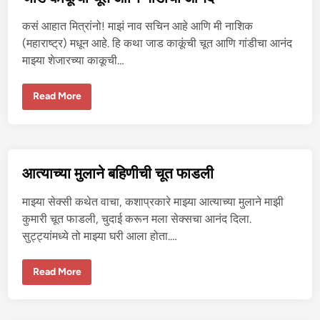
च्ची
त
ला
कसं आहात मित्रांनो! माझं नाव सचिन आहे आणि मी नाशिक
ग
ले
(महाराष्ट्र) मधून आहे. हि कथा जाड काकूंची चूत आणि गांडीचा आनंद
ल्या
माझ्या शेजारच्या काकूची…
आ
गी
ने
म
जा
Read More
ला
ड
वे
का
श्या
कूं
ब
ची
न
चू
व
त
ले
आ
आत्याच्या मुलाने बहिणीची चूत फाडली
.
णि
गां
डी
माझ्या सेक्सी कथेत वाचा, कशाप्रकारे माझ्या आत्याच्या मुलाने माझी
चा
आ
कुमारी चूत फाडली, चुदाई करून मला सेक्सचा आनंद दिला.
नं
सुट्ट्यांमध्ये तो माझ्या घरी आला होता.…
द
आ
Read More
त्या
च्या
मु
ला