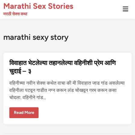
Skip
Marathi Sex Stories
Mai
to
Men
मराठी सेक्स कथा
content
marathi sexy story
विवाहात भेटलेल्या तहानलेल्या वहिनीशी प्रेम आणि
चुदाई – ३
वहिनीच्या नवीन सेक्स कथेत वाचा की मी विवाहात जाड गांड असलेल्या
वहिनीला पटवून गाडीत नग्न करून लंड चोखवून गरम करून कसा
चोदला. वहिनीने गांड…
वि
Read More
वा
हा
त
भे
ट