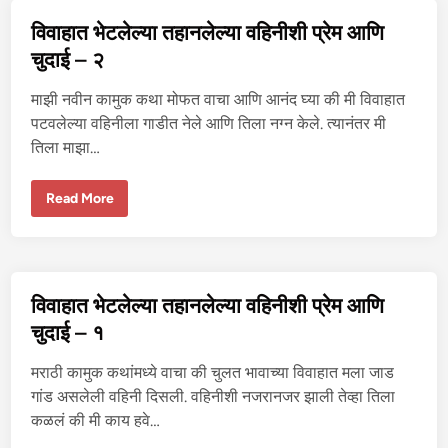
ले
ल्या
विवाहात भेटलेल्या तहानलेल्या वहिनीशी प्रेम आणि
त
हा
चुदाई – २
न
ले
ल्या
माझी नवीन कामुक कथा मोफत वाचा आणि आनंद घ्या की मी विवाहात
व
हि
पटवलेल्या वहिनीला गाडीत नेले आणि तिला नग्न केले. त्यानंतर मी
नी
तिला माझा…
शी
प्रे
म
आ
वि
Read More
णि
वा
चु
हा
दा
त
ई
भे
–
ट
३
ले
ल्या
विवाहात भेटलेल्या तहानलेल्या वहिनीशी प्रेम आणि
त
हा
चुदाई – १
न
ले
ल्या
मराठी कामुक कथांमध्ये वाचा की चुलत भावाच्या विवाहात मला जाड
व
हि
गांड असलेली वहिनी दिसली. वहिनीशी नजरानजर झाली तेव्हा तिला
नी
कळलं की मी काय हवे…
शी
प्रे