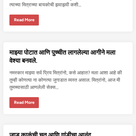
फा
त्याच्या मित्राच्या बायकोची झवाझवी कशी…
ड
ली
बा
Read More
य
को
ला
दु
स
ऱ्या
पु
माझ्या पोटात आणि पुच्चीत लागलेल्या आगीने मला
रु
षा
वेश्या बनवले.
क
डू
न
नमस्कार माझ्या सर्व प्रिय मित्रांनो, कसे आहात? मला आशा आहे की
झ
व
तुम्ही कोणत्या ना कोणत्या जुगाडात व्यस्त असाल. मित्रांनो, आज मी
ण्या
तुमच्यासाठी आणलेली सेक्स…
ची
इ
च्छा
मा
Read More
झ्या
पो
टा
त
आ
णि
पु
जाड काकूंची चूत आणि गांडीचा आनंद