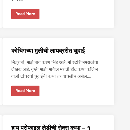
दु
Read More
नि
या
ने
रं
डी
ब
न
व
कोचिंगच्या मुलीची लायब्ररीत चुदाई
ले
-
२
मित्रांनो, माझे नाव करण सिंह आहे. मी स्टोरीजमराठीचा
लेखक आहे. तुम्ही माझी मागील मराठी हॉट कथा कॉलेज
वाली टीचरची चुदाईची कथा तर वाचलीच असेल.…
को
Read More
चिं
ग
च्या
मु
ली
ची
ला
य
हाय प्रोफाइल लेडीची सेक्स कथा – १
ब्र