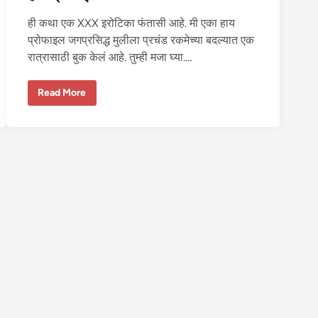
री
त
ही कथा एक XXX इरोटिका फंतासी आहे. मी एका हाय
चु
दा
प्रोफाइल जगप्रसिद्ध मुलीला प्रचंड रकमेच्या बदल्यात एक
ई
रात्रासाठी बुक केलं आहे. तुम्ही मजा घ्या.…
हा
Read More
य
प्रो
फा
इ
ल
ले
डी
ची
से
क्स
क
था
–
१