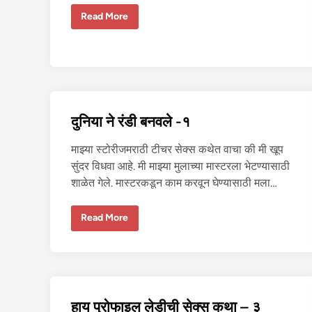
दु
Read More
नि
या
ने
रं
डी
ब
न
व
ले
-
दुनिया ने रंडी बनवले -१
३
माझ्या स्टोरीजमराठी टीचर सेक्स कथेत वाचा की मी खूप
सुंदर विधवा आहे. मी माझ्या मुलाच्या मास्टरला भेटण्यासाठी
शाळेत गेले. मास्टरकडून काम करवून घेण्यासाठी मला…
दु
Read More
नि
या
ने
रं
डी
ब
न
व
हाय प्रोफाइल लेडीची सेक्स कथा – ३
ले