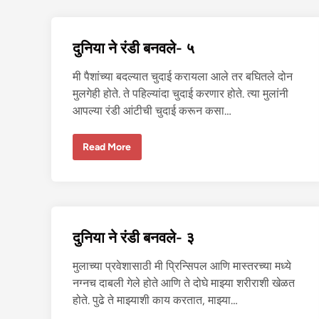
ची
से
क्सी
चु
दुनिया ने रंडी बनवले- ५
दा
ई
मी पैशांच्या बदल्यात चुदाई करायला आले तर बघितले दोन
मुलगेही होते. ते पहिल्यांदा चुदाई करणार होते. त्या मुलांनी
आपल्या रंडी आंटीची चुदाई करून कसा…
दु
Read More
नि
या
ने
रं
डी
ब
न
व
दुनिया ने रंडी बनवले- ३
ले
-
५
मुलाच्या प्रवेशासाठी मी प्रिन्सिपल आणि मास्तरच्या मध्ये
नग्नच दाबली गेले होते आणि ते दोघे माझ्या शरीराशी खेळत
होते. पुढे ते माझ्याशी काय करतात, माझ्या…