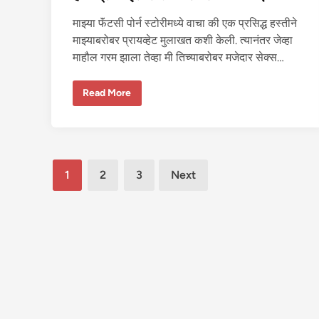
-
१
माझ्या फॅंटसी पोर्न स्टोरीमध्ये वाचा की एक प्रसिद्ध हस्तीने
माझ्याबरोबर प्रायव्हेट मुलाखत कशी केली. त्यानंतर जेव्हा
माहौल गरम झाला तेव्हा मी तिच्याबरोबर मजेदार सेक्स…
हा
Read More
य
प्रो
फा
इ
ल
ले
डी
Posts
ची
1
2
3
Next
से
pagination
क्स
क
था
–
३