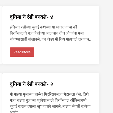
डी
ब
न
व
दुनिया ने रंडी बनवले- ४
ले
-
६
इंडियन रंडीच्या चुदाई कथेच्या या भागात वाचा की
प्रिन्सिपलने मला पैशांच्या लालचात तीन लोकांना मला
चोदण्यासाठी बोलावले. पण जेव्हा मी तिथे पोहोचले तर पाच…
दु
Read More
नि
या
ने
रं
डी
ब
न
व
दुनिया ने रंडी बनवले- २
ले
-
४
मी माझ्या मुलाच्या शाळेत प्रिन्सिपलला भेटायला गेले. तिथे
मला माझ्या मुलाच्या प्रवेशासाठी प्रिन्सिपल ऑफिसमध्ये
चुदाई करून त्याला खुश करावे लागले. माझ्या सेक्सी कथेचा
आनंद…