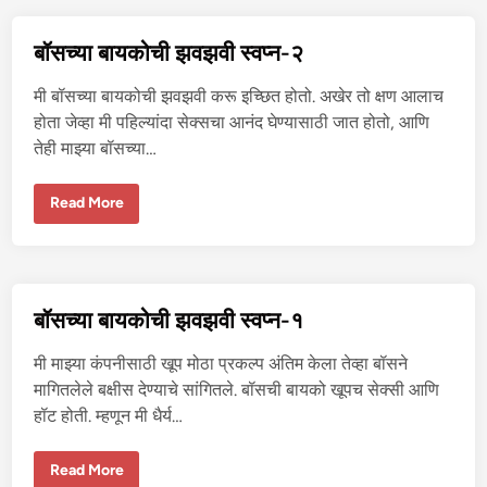
को
ची
झ
बॉसच्या बायकोची झवझवी स्वप्न-२
व
झ
वी
मी बॉसच्या बायकोची झवझवी करू इच्छित होतो. अखेर तो क्षण आलाच
स्व
प्न
होता जेव्हा मी पहिल्यांदा सेक्सचा आनंद घेण्यासाठी जात होतो, आणि
-
तेही माझ्या बॉसच्या…
३
बॉ
Read More
स
च्या
बा
य
को
ची
झ
बॉसच्या बायकोची झवझवी स्वप्न-१
व
झ
वी
मी माझ्या कंपनीसाठी खूप मोठा प्रकल्प अंतिम केला तेव्हा बॉसने
स्व
प्न
मागितलेले बक्षीस देण्याचे सांगितले. बॉसची बायको खूपच सेक्सी आणि
-
हॉट होती. म्हणून मी धैर्य…
२
बॉ
Read More
स