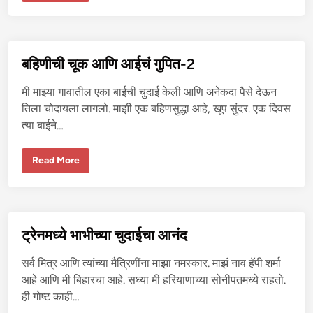
च्या
बा
य
को
ची
झ
बहिणीची चूक आणि आईचं गुपित-2
व
झ
वी
मी माझ्या गावातील एका बाईची चुदाई केली आणि अनेकदा पैसे देऊन
स्व
प्न
तिला चोदायला लागलो. माझी एक बहिणसुद्धा आहे, खूप सुंदर. एक दिवस
-
त्या बाईने…
१
ब
Read More
हि
णी
ची
चू
क
आ
णि
ट्रेनमध्ये भाभीच्या चुदाईचा आनंद
आ
ई
चं
सर्व मित्र आणि त्यांच्या मैत्रिणींना माझा नमस्कार. माझं नाव हॅपी शर्मा
गु
पि
आहे आणि मी बिहारचा आहे. सध्या मी हरियाणाच्या सोनीपतमध्ये राहतो.
त
ही गोष्ट काही…
-
2