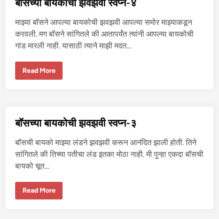
बॉसच्या बायकोची झवझवी स्वप्न-४
व
झ
वी
माझ्या बॉसने आपल्या बायकोची झवझवी आपल्या समोर माझ्याकडून
स्व
प्न
करवली. मग बॉसने सांगितले की आतापर्यंत त्यांनी आपल्या बायकोची
-
गांड मारली नाही. यासाठी त्याने माझी मदत…
५
बॉ
Read More
स
च्या
बा
य
को
ची
झ
बॉसच्या बायकोची झवझवी स्वप्न-३
व
झ
वी
बॉसची बायको माझ्या लंडने झवझवी करून आनंदित झाली होती. तिने
स्व
प्न
सांगितले की तिच्या पतीचा लंड इतका मोठा नाही. मी पुन्हा एकदा बॉसची
-
बायको चूत…
४
बॉ
Read More
स
च्या
बा
य