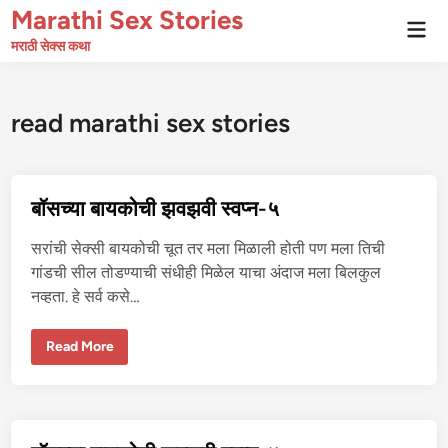
Skip
Marathi Sex Stories
Mai
to
Men
मराठी सेक्स कथा
content
read marathi sex stories
बॉसच्या बायकोची झवझवी स्वप्न-५
सरांची सेक्सी बायकोची चूत तर मला मिळाली होती पण मला तिची
गांडची सील तोडण्याची संधीही मिळेल याचा अंदाज मला बिलकुल
नव्हता. हे सर्व कसे…
बॉ
Read More
स
च्या
बा
य
को
ची
झ