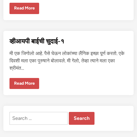
ट्रे
Read More
न
म
ध्ये
भा
भी
च्या
चु
व्हीआयपी बाईची चुदाई-१
दा
ई
चा
मी एक जिगोलो आहे. पैसे घेऊन लोकांच्या लैंगिक इच्छा पूर्ण करतो. एके
आ
नं
दिवशी मला एका पुरुषाने बोलावले. मी गेलो, तेव्हा त्याने मला एका
द
श्रीमंत…
व्ही
Read More
आ
य
पी
बा
ई
ची
चु
Search
दा
ई
for:
-
१