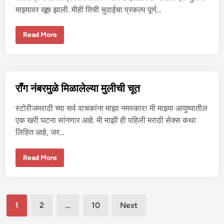
वू
माझ्यावर खूष झाली. मीही तिची चुदाईचा प्रकल्प पूर्ण…
न
वा
स
ना
मा
Read More
भा
झ्या
ग
व
व
र्ग
ली
मि
-
त्रि
१
णी
ची
रॉंग नंबरमुळे मिळालेल्या मुलीची चूत
चु
दा
ई
स्टोरीजमराठी च्या सर्व वाचकांना माझा नमस्कार! मी माझ्या आयुष्यातील
एक खरी घटना सांगणार आहे. मी माझी ही पहिली मराठी सेक्स कथा
लिहित आहे, जर…
रॉं
Read More
ग
नं
ब
र
मु
Posts
ळे
1
2
…
10
Next
मि
ळा
pagination
ले