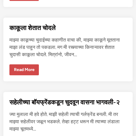
न
ब
हि
णी
ची
कु
काकूला शेतात चोदले
मा
री
चू
माझ्या काकूच्या चुदाईच्या कहाणीत वाचा की, माझ्या काकूने मूतताना
त
चु
माझा लंड पाहून तो पकडला. मग मी रस्त्याच्या किनाऱ्यावर शेतात
दा
चुदासी काकूला चोदले. मित्रांनो, जीवन…
ई
का
Read More
कू
ला
शे
ता
त
चो
द
सहेलीच्या बॉयफ्रेंडकडून चुदवून वासना भागवली-२
ले
ज्या मुलाला मी हवे होते. माझी सहेली त्याची गर्लफ्रेंड बनली. मी तर
माझ्या सहेलीवर जळून भडकले. तेव्हा हट्ट धरून मी त्याच्या लंडाला
माझ्या चूतमध्ये…