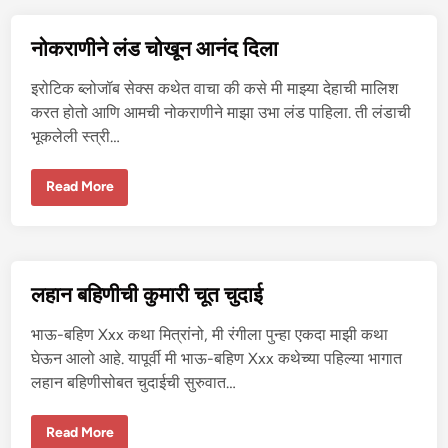
स
ना
-
नोकराणीने लंड चोखून आनंद दिला
का
ही
अ
इरोटिक ब्लोजॉब सेक्स कथेत वाचा की कसे मी माझ्या देहाची मालिश
धू
री
करत होतो आणि आमची नोकराणीने माझा उभा लंड पाहिला. ती लंडाची
का
भूकलेली स्त्री…
ही
पू
र्ण
नो
Read More
क
रा
णी
ने
लं
ड
चो
लहान बहिणीची कुमारी चूत चुदाई
खू
न
आ
भाऊ-बहिण Xxx कथा मित्रांनो, मी रंगीला पुन्हा एकदा माझी कथा
नं
द
घेऊन आलो आहे. यापूर्वी मी भाऊ-बहिण Xxx कथेच्या पहिल्या भागात
दि
लहान बहिणीसोबत चुदाईची सुरुवात…
ला
ल
Read More
हा