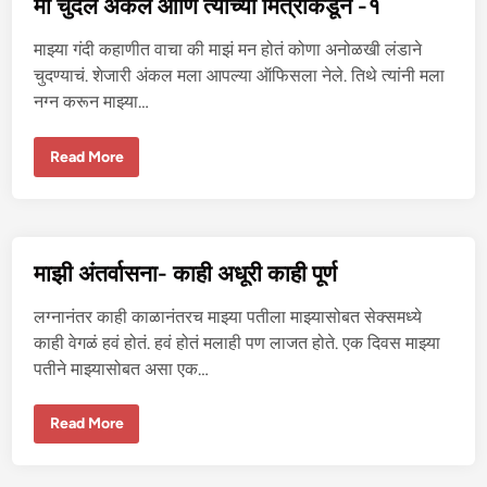
मी चुदले अंकल आणि त्यांच्या मित्रांकडून -१
णि
त्यां
च्या
माझ्या गंदी कहाणीत वाचा की माझं मन होतं कोणा अनोळखी लंडाने
मि
त्रां
चुदण्याचं. शेजारी अंकल मला आपल्या ऑफिसला नेले. तिथे त्यांनी मला
क
नग्न करून माझ्या…
डू
न
-
२
मी
Read More
चु
द
ले
अं
क
ल
आ
माझी अंतर्वासना- काही अधूरी काही पूर्ण
णि
त्यां
च्या
लग्नानंतर काही काळानंतरच माझ्या पतीला माझ्यासोबत सेक्समध्ये
मि
त्रां
काही वेगळं हवं होतं. हवं होतं मलाही पण लाजत होते. एक दिवस माझ्या
क
पतीने माझ्यासोबत असा एक…
डू
न
-
१
मा
Read More
झी
अं
त
र्वा