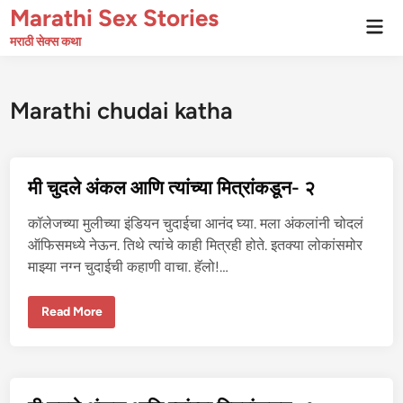
Skip
Marathi Sex Stories
Mai
to
Men
मराठी सेक्स कथा
content
Marathi chudai katha
मी चुदले अंकल आणि त्यांच्या मित्रांकडून- २
कॉलेजच्या मुलीच्या इंडियन चुदाईचा आनंद घ्या. मला अंकलांनी चोदलं
ऑफिसमध्ये नेऊन. तिथे त्यांचे काही मित्रही होते. इतक्या लोकांसमोर
माझ्या नग्न चुदाईची कहाणी वाचा. हॅलो!…
मी
Read More
चु
द
ले
अं
क
ल
आ