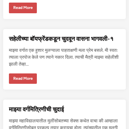
स
Read More
हे
ली
च्या
बॉ
य
फ्रें
ड
सहेलीच्या बॉयफ्रेंडकडून चुदवून वासना भागवली-१
क
डू
न
माझ्या वर्गात एक हुशार मुलग्याला पाहताक्षणी मला प्रेम बसले. मी स्वतः
चु
द
त्याला प्रपोज केले पण त्याने नकार दिला. त्याची मैत्री माझ्या सहेलीशी
वू
झाली तेव्हा…
न
वा
स
ना
स
Read More
भा
हे
ग
ली
व
च्या
ली
बॉ
-
य
२
फ्रें
ड
माझ्या वर्गमित्रिणीची चुदाई
क
डू
न
माझ्या महाविद्यालयातील मुलींसोबतच्या सेक्स कथेत वाचा की आम्हाला
चु
द
वर्गमित्रिणीसोबत प्रकल्प तयार करायचा होता. त्यांच्यातील एक मुलगी