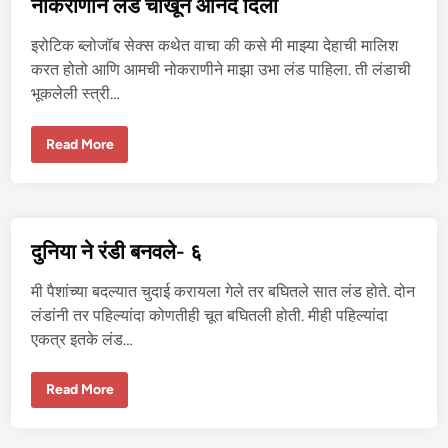
नोकराणीने लंड चोखून आनंद दिला
क्स
इरोटिक ब्लोजॉब सेक्स कथेत वाचा की कसे मी माझ्या देहाची मालिश
करत होतो आणि आमची नोकराणीने माझा उभा लंड पाहिला. ती लंडाची
भूकलेली स्त्री…
नो
Read More
क
रा
णी
ने
लं
ड
चो
दुनिया ने रंडी बनवले- ६
खू
न
आ
मी पैशांच्या बदल्यात चुदाई करायला गेले तर बघितले सात लंड होते. दोन
नं
द
लंडांनी तर पहिल्यांदा कोणतीही चूत बघितली होती. मीही पहिल्यांदा
दि
एकत्र इतके लंड…
ला
दु
Read More
नि
या
ने
रं