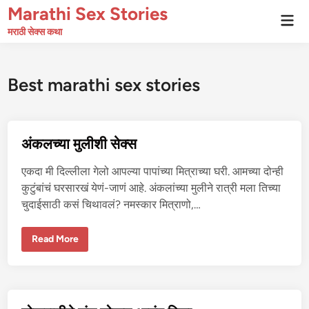
Skip
Marathi Sex Stories
Mai
to
Men
मराठी सेक्स कथा
content
Best marathi sex stories
अंकलच्या मुलीशी सेक्स
एकदा मी दिल्लीला गेलो आपल्या पापांच्या मित्राच्या घरी. आमच्या दोन्ही
कुटुंबांचं घरसारखं येणं-जाणं आहे. अंकलांच्या मुलीने रात्री मला तिच्या
चुदाईसाठी कसं चिथावलं? नमस्कार मित्राणो,…
अं
Read More
क
ल
च्या
मु
ली
शी
से