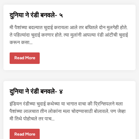
डी
ब
न
दुनिया ने रंडी बनवले- ५
व
ले
-
मी पैशांच्या बदल्यात चुदाई करायला आले तर बघितले दोन मुलगेही होते.
६
ते पहिल्यांदा चुदाई करणार होते. त्या मुलांनी आपल्या रंडी आंटीची चुदाई
करून कसा…
दु
Read More
नि
या
ने
रं
डी
ब
न
दुनिया ने रंडी बनवले- ४
व
ले
-
इंडियन रंडीच्या चुदाई कथेच्या या भागात वाचा की प्रिन्सिपलने मला
५
पैशांच्या लालचात तीन लोकांना मला चोदण्यासाठी बोलावले. पण जेव्हा
मी तिथे पोहोचले तर पाच…
दु
Read More
नि