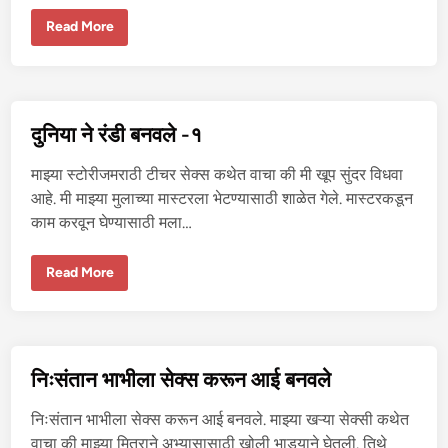
दु
Read More
नि
या
ने
रं
डी
ब
न
दुनिया ने रंडी बनवले -१
व
ले
-
माझ्या स्टोरीजमराठी टीचर सेक्स कथेत वाचा की मी खूप सुंदर विधवा
२
आहे. मी माझ्या मुलाच्या मास्टरला भेटण्यासाठी शाळेत गेले. मास्टरकडून
काम करवून घेण्यासाठी मला…
दु
Read More
नि
या
ने
रं
डी
ब
न
निःसंतान भाभीला सेक्स करून आई बनवले
व
ले
-
निःसंतान भाभीला सेक्स करून आई बनवले. माझ्या खऱ्या सेक्सी कथेत
१
वाचा की माझ्या मित्राने अभ्यासासाठी खोली भाड्याने घेतली. तिथे