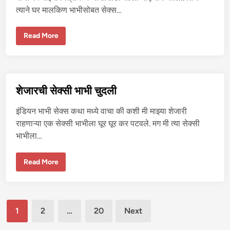
त्याने घर मालकिण भाभीसोबत सेक्स…
निः
Read More
सं
ता
न
भा
भी
ला
से
शेजारची सेक्सी भाभी चुदली
क्स
क
रू
इंडियन भाभी सेक्स कथा मध्ये वाचा की कशी मी माझ्या शेजारी
न
आ
राहणाऱ्या एक सेक्सी भाभीला घूर घूर कर पटवले. मग मी त्या सेक्सी
ई
भाभीला…
ब
न
व
ले
शे
Read More
जा
र
ची
से
क्सी
Posts
भा
1
2
…
20
Next
भी
चु
pagination
द