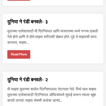
या
ने
रं
डी
ब
न
दुनिया ने रंडी बनवले- ३
व
ले
-
मुलाच्या प्रवेशासाठी मी प्रिन्सिपल आणि मास्तरच्या मध्ये नग्नच दाबली
४
गेले होते आणि ते दोघे माझ्या शरीराशी खेळत होते. पुढे ते माझ्याशी काय
करतात, माझ्या…
दु
Read More
नि
या
ने
रं
डी
ब
न
दुनिया ने रंडी बनवले- २
व
ले
-
मी माझ्या मुलाच्या शाळेत प्रिन्सिपलला भेटायला गेले. तिथे मला माझ्या
३
मुलाच्या प्रवेशासाठी प्रिन्सिपल ऑफिसमध्ये चुदाई करून त्याला खुश
करावे लागले. माझ्या सेक्सी कथेचा आनंद…