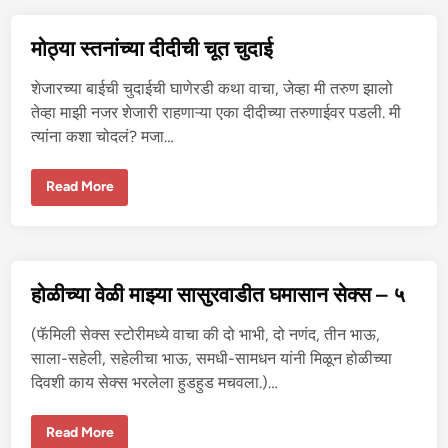
रु
ण
सुं
मोठ्या स्तनांच्या दीदीची चूत चुदाई
द
र
मु
शेजारच्या बाईची चुदाईची घाणेरडी कथा वाचा, जेव्हा मी तरुण झालो
ली
च्या
तेव्हा माझी नजर शेजारी राहणाऱ्या एका दीदीच्या तरुणाईवर पडली. मी
चु
त्यांना कशा चोदलं? मजा…
दा
ई
ची
इ
मो
Read More
च्छा
ठ्या
–
स्त
१
नां
च्या
दी
दी
ची
होळीच्या वेळी माझ्या सासुरवाडीत घमासान सेक्स – ५
चू
त
चु
(फॅमिली सेक्स स्टोरीमध्ये वाचा की दो भाभी, दो नणंद, तीन भाऊ,
दा
ई
साला-सहेली, सहेलीचा भाऊ, समधी-सामधन यांनी मिळून होळीच्या
दिवशी काय सेक्स भरलेला हुडहुड मचवला.)…
हो
Read More
ळी