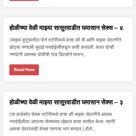
च्या
वे
ळी
मा
झ्या
सा
होळीच्या वेळी माझ्या सासुरवाडीत घमासान सेक्स – ४
सु
र
वा
(माझ्या कुटुंबातील पोर्न स्टोरीमध्ये वाचा की मी आणि माझ्या जेठाणीने
डी
त
छोट्या नणंदची चुदाई ननदोईजींकडून कशी करवली. यावर दोन्ही
घ
नणंदांनी आमच्या दोघींची गांड डिल्डोने मारून…
मा
सा
न
से
हो
Read More
क्स
ळी
–
च्या
५
वे
ळी
मा
झ्या
सा
होळीच्या वेळी माझ्या सासुरवाडीत घमासान सेक्स – ३
सु
र
वा
(या हार्डकोर सेक्स स्टोरीमध्ये वाचा की माझ्या जेठाणीने आमचा
डी
त
ननदोईजीला आपल्या सेक्सच्या खेळात कसा सामील केला. त्यांनी
घ
आमचा देवरालाही सेक्स ग्रुपचा भाग बनवलं.) हॅलो…
मा
सा