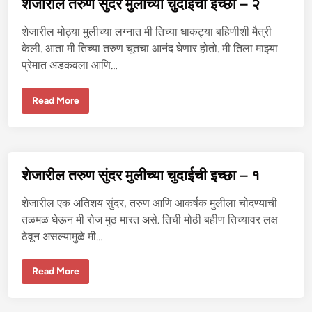
शेजारील तरुण सुंदर मुलीच्या चुदाईची इच्छा – २
ळा
ले
ल्या
शेजारील मोठ्या मुलीच्या लग्नात मी तिच्या धाकट्या बहिणीशी मैत्री
मु
ली
केली. आता मी तिच्या तरुण चूतचा आनंद घेणार होतो. मी तिला माझ्या
ची
प्रेमात अडकवला आणि…
चू
त
शे
Read More
जा
री
ल
त
रु
ण
सुं
शेजारील तरुण सुंदर मुलीच्या चुदाईची इच्छा – १
द
र
मु
शेजारील एक अतिशय सुंदर, तरुण आणि आकर्षक मुलीला चोदण्याची
ली
च्या
तळमळ घेऊन मी रोज मुठ मारत असे. तिची मोठी बहीण तिच्यावर लक्ष
चु
ठेवून असल्यामुळे मी…
दा
ई
ची
इ
शे
Read More
च्छा
जा
–
री
२
ल
त