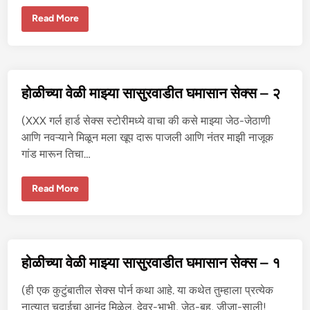
न
से
हो
Read More
क्स
ळी
–
च्या
४
वे
ळी
मा
झ्या
सा
होळीच्या वेळी माझ्या सासुरवाडीत घमासान सेक्स – २
सु
र
वा
(XXX गर्ल हार्ड सेक्स स्टोरीमध्ये वाचा की कसे माझ्या जेठ-जेठाणी
डी
त
आणि नवऱ्याने मिळून मला खूप दारू पाजली आणि नंतर माझी नाजूक
घ
गांड मारून तिचा…
मा
सा
न
से
हो
Read More
क्स
ळी
–
च्या
३
वे
ळी
मा
झ्या
सा
होळीच्या वेळी माझ्या सासुरवाडीत घमासान सेक्स – १
सु
र
वा
(ही एक कुटुंबातील सेक्स पोर्न कथा आहे. या कथेत तुम्हाला प्रत्येक
डी
त
नात्यात चुदाईचा आनंद मिळेल. देवर-भाभी, जेठ-बहू, जीजा-साली!