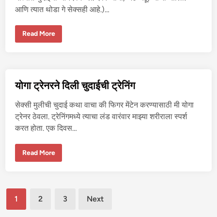
घ
आणि त्यात थोडा गे सेक्सही आहे.)…
मा
सा
न
से
हो
Read More
क्स
ळी
–
च्या
२
वे
ळी
मा
झ्या
सा
योगा ट्रेनरने दिली चुदाईची ट्रेनिंग
सु
र
वा
सेक्सी मुलीची चुदाई कथा वाचा की फिगर मेंटेन करण्यासाठी मी योगा
डी
त
ट्रेनर ठेवला. ट्रेनिंगमध्ये त्याचा लंड वारंवार माझ्या शरीराला स्पर्श
घ
करत होता. एक दिवस…
मा
सा
न
से
यो
Read More
क्स
गा
–
ट्रे
१
न
र
ने
Posts
दि
1
2
3
Next
ली
चु
pagination
दा