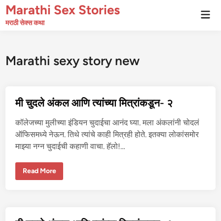
Skip
Marathi Sex Stories
Mai
to
Men
मराठी सेक्स कथा
content
Marathi sexy story new
मी चुदले अंकल आणि त्यांच्या मित्रांकडून- २
कॉलेजच्या मुलीच्या इंडियन चुदाईचा आनंद घ्या. मला अंकलांनी चोदलं
ऑफिसमध्ये नेऊन. तिथे त्यांचे काही मित्रही होते. इतक्या लोकांसमोर
माझ्या नग्न चुदाईची कहाणी वाचा. हॅलो!…
मी
Read More
चु
द
ले
अं
क
ल
आ