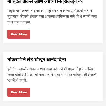
मी चुदले अंकल आणि त्यांच्या मित्रांकडून -१
णि
त्यां
च्या
माझ्या गंदी कहाणीत वाचा की माझं मन होतं कोणा अनोळखी लंडाने
मि
त्रां
चुदण्याचं. शेजारी अंकल मला आपल्या ऑफिसला नेले. तिथे त्यांनी मला
क
नग्न करून माझ्या…
डू
न
-
२
मी
Read More
चु
द
ले
अं
क
ल
आ
नोकराणीने लंड चोखून आनंद दिला
णि
त्यां
च्या
इरोटिक ब्लोजॉब सेक्स कथेत वाचा की कसे मी माझ्या देहाची मालिश
मि
त्रां
करत होतो आणि आमची नोकराणीने माझा उभा लंड पाहिला. ती लंडाची
क
भूकलेली स्त्री…
डू
न
-
१
नो
Read More
क
रा
णी
ने