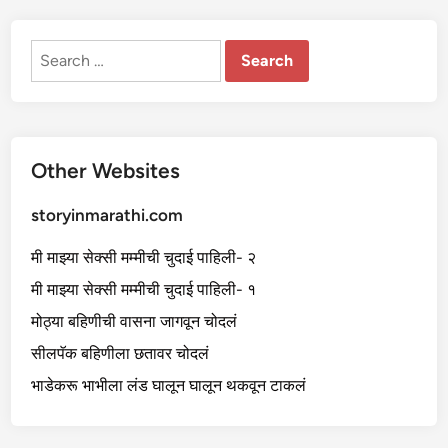
न
व
ला
-
Search
२
for:
Other Websites
storyinmarathi.com
मी माझ्या सेक्सी मम्मीची चुदाई पाहिली- २
मी माझ्या सेक्सी मम्मीची चुदाई पाहिली- १
मोठ्या बहिणीची वासना जागवून चोदलं
सीलपॅक बहिणीला छतावर चोदलं
भाडेकरू भाभीला लंड घालून घालून थकवून टाकलं