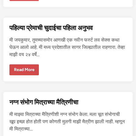
च्या
अं
धा
रा
त
न
पहिल्या प्रेमाची चुदाईचा पहिला अनुभव
न
दो
ई
मी जयकुमार, तुमच्यासमोर आणखी एक नवीन फर्स्ट लव सेक्स कथा
पा
सू
घेऊन आलो आहे. मी मध्य प्रदेशातील सागर जिल्ह्यातील राहणारा. तेव्हा
न
माझी वय २४ वर्षे…
चु
द
ले
गे
प
Read More
ले
हि
ल्या
प्रे
मा
ची
चु
दा
नग्न संभोग मित्राच्या मैत्रिणीचा
ई
चा
प
मी माझ्या मित्राच्या मैत्रिणीशी नग्न संभोग केला. मला चूत संभोगाची
हि
ला
खूप इच्छा होत होती पण कोणती मुलगी माझी मैत्रीण झाली नाही. म्हणून
अ
मी मित्राच्या…
नु
भ