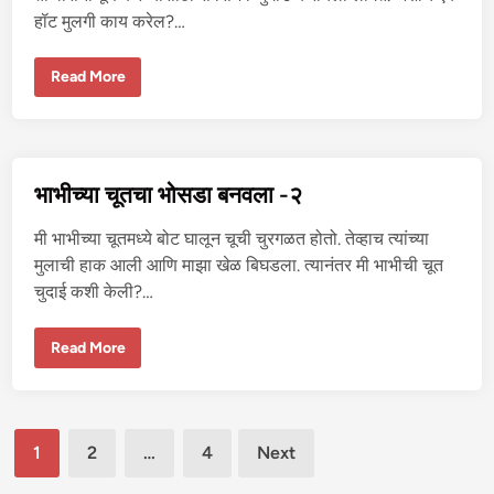
व
हॉट मुलगी काय करेल?…
ली
-
२
भा
Read More
ऊ
च्या
मि
त्रा
ला
फ
स
भाभीच्या चूतचा भोसडा बनवला -२
वू
न
चू
मी भाभीच्या चूतमध्ये बोट घालून चूची चुरगळत होतो. तेव्हाच त्यांच्या
त
झ
मुलाची हाक आली आणि माझा खेळ बिघडला. त्यानंतर मी भाभीची चूत
व
चुदाई कशी केली?…
ली
-
१
भा
Read More
भी
च्या
चू
त
चा
Posts
भो
1
2
…
4
Next
स
डा
pagination
ब