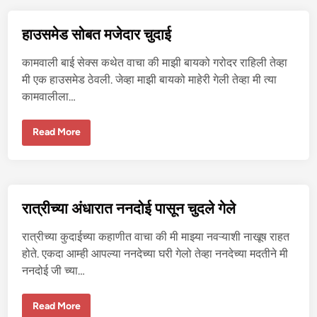
लं
ड
चो
हाउसमेड सोबत मजेदार चुदाई
खू
न
आ
कामवाली बाई सेक्स कथेत वाचा की माझी बायको गरोदर राहिली तेव्हा
नं
द
मी एक हाउसमेड ठेवली. जेव्हा माझी बायको माहेरी गेली तेव्हा मी त्या
दि
कामवालीला…
ला
हा
Read More
उ
स
मे
ड
सो
ब
त
रात्रीच्या अंधारात ननदोई पासून चुदले गेले
म
जे
दा
रात्रीच्या कुदाईच्या कहाणीत वाचा की मी माझ्या नवऱ्याशी नाखूष राहत
र
चु
होते. एकदा आम्ही आपल्या ननदेच्या घरी गेलो तेव्हा ननदेच्या मदतीने मी
दा
ननदोई जी च्या…
ई
रा
Read More
त्री