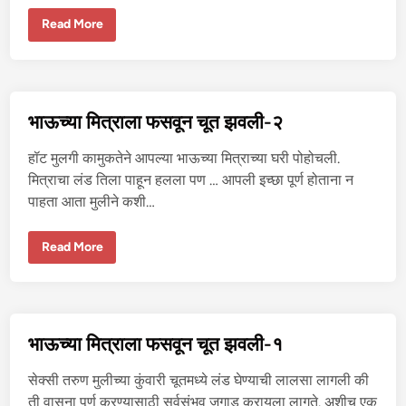
व
न
Read More
ग्न
सं
भो
ग
मि
त्रा
च्या
भाऊच्या मित्राला फसवून चूत झवली-२
मै
त्रि
णी
हॉट मुलगी कामुकतेने आपल्या भाऊच्या मित्राच्या घरी पोहोचली.
चा
मित्राचा लंड तिला पाहून हलला पण … आपली इच्छा पूर्ण होताना न
पाहता आता मुलीने कशी…
भा
Read More
ऊ
च्या
मि
त्रा
ला
फ
स
भाऊच्या मित्राला फसवून चूत झवली-१
वू
न
चू
सेक्सी तरुण मुलीच्या कुंवारी चूतमध्ये लंड घेण्याची लालसा लागली की
त
झ
ती वासना पूर्ण करण्यासाठी सर्वसंभव जुगाड करायला लागते. अशीच एक