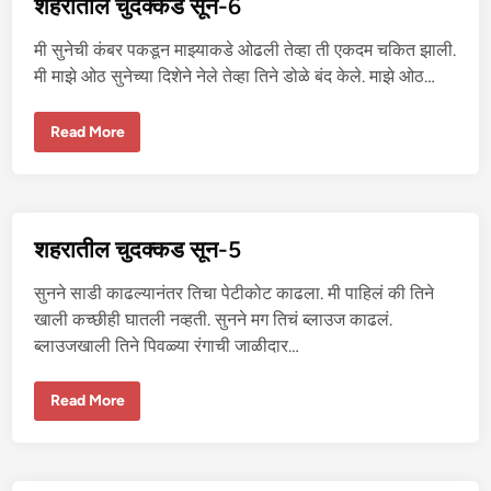
शहरातील चुदक्कड सून-6
ड
सू
न
मी सुनेची कंबर पकडून माझ्याकडे ओढली तेव्हा ती एकदम चकित झाली.
-
7
मी माझे ओठ सुनेच्या दिशेने नेले तेव्हा तिने डोळे बंद केले. माझे ओठ…
श
Read More
ह
रा
ती
ल
चु
द
क्क
शहरातील चुदक्कड सून-5
ड
सू
न
सुनने साडी काढल्यानंतर तिचा पेटीकोट काढला. मी पाहिलं की तिने
-
6
खाली कच्छीही घातली नव्हती. सुनने मग तिचं ब्लाउज काढलं.
ब्लाउजखाली तिने पिवळ्या रंगाची जाळीदार…
श
Read More
ह
रा
ती
ल
चु