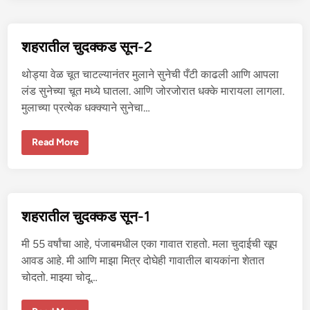
ती
ल
चु
द
क्क
शहरातील चुदक्कड सून-2
ड
सू
न
थोड्या वेळ चूत चाटल्यानंतर मुलाने सुनेची पँटी काढली आणि आपला
-
3
लंड सुनेच्या चूत मध्ये घातला. आणि जोरजोरात धक्के मारायला लागला.
मुलाच्या प्रत्येक धक्क्याने सुनेचा…
श
Read More
ह
रा
ती
ल
चु
द
क्क
शहरातील चुदक्कड सून-1
ड
सू
न
मी 55 वर्षांचा आहे, पंजाबमधील एका गावात राहतो. मला चुदाईची खूप
-
2
आवड आहे. मी आणि माझा मित्र दोघेही गावातील बायकांना शेतात
चोदतो. माझ्या चोदू…