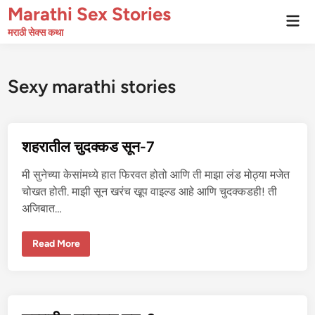
Skip
Marathi Sex Stories
Mai
to
Men
मराठी सेक्स कथा
content
Sexy marathi stories
शहरातील चुदक्कड सून-7
मी सुनेच्या केसांमध्ये हात फिरवत होतो आणि ती माझा लंड मोठ्या मजेत
चोखत होती. माझी सून खरंच खूप वाइल्ड आहे आणि चुदक्कडही! ती
अजिबात…
श
Read More
ह
रा
ती
ल
चु
द
क्क