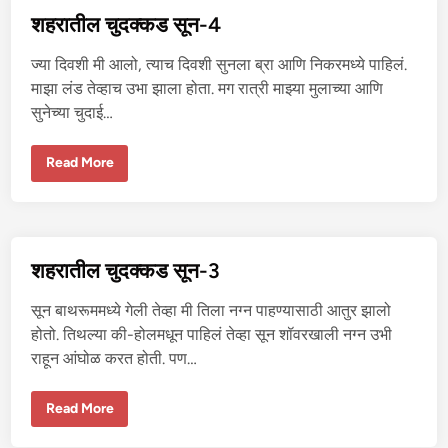
द
क्क
शहरातील चुदक्कड सून-4
ड
सू
न
ज्या दिवशी मी आलो, त्याच दिवशी सुनला ब्रा आणि निकरमध्ये पाहिलं.
-
5
माझा लंड तेव्हाच उभा झाला होता. मग रात्री माझ्या मुलाच्या आणि
सुनेच्या चुदाई…
श
Read More
ह
रा
ती
ल
चु
द
क्क
शहरातील चुदक्कड सून-3
ड
सू
न
सून बाथरूममध्ये गेली तेव्हा मी तिला नग्न पाहण्यासाठी आतुर झालो
-
4
होतो. तिथल्या की-होलमधून पाहिलं तेव्हा सून शॉवरखाली नग्न उभी
राहून आंघोळ करत होती. पण…
श
Read More
ह
रा