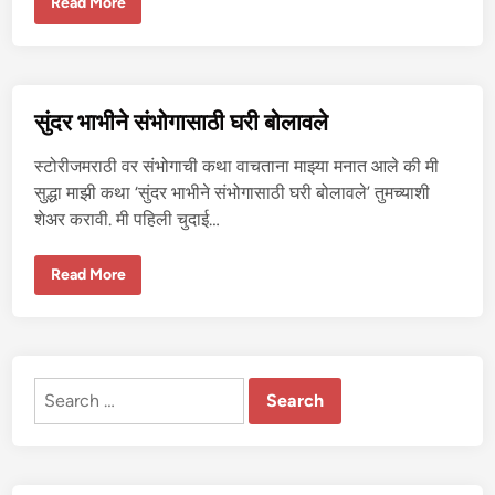
श
Read More
ह
रा
ती
ल
चु
द
क्क
सुंदर भाभीने संभोगासाठी घरी बोलावले
ड
सू
न
स्टोरीजमराठी वर संभोगाची कथा वाचताना माझ्या मनात आले की मी
-
1
सुद्धा माझी कथा ‘सुंदर भाभीने संभोगासाठी घरी बोलावले’ तुमच्याशी
शेअर करावी. मी पहिली चुदाई…
सुं
Read More
द
र
भा
भी
ने
सं
भो
Search
गा
सा
for:
ठी
घ
री
बो
ला