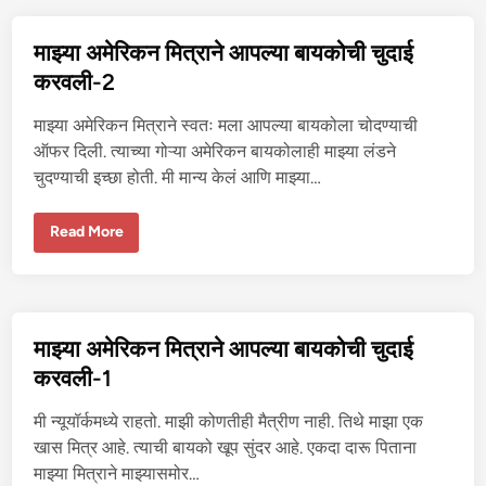
स
ऱ्या
पु
माझ्या अमेरिकन मित्राने आपल्या बायकोची चुदाई
रु
षा
करवली-2
क
डू
न
माझ्या अमेरिकन मित्राने स्वतः मला आपल्या बायकोला चोदण्याची
झ
व
ऑफर दिली. त्याच्या गोऱ्या अमेरिकन बायकोलाही माझ्या लंडने
ण्या
चुदण्याची इच्छा होती. मी मान्य केलं आणि माझ्या…
ची
इ
च्छा
मा
Read More
झ्या
अ
मे
रि
क
न
मि
माझ्या अमेरिकन मित्राने आपल्या बायकोची चुदाई
त्रा
ने
करवली-1
आ
प
ल्या
मी न्यूयॉर्कमध्ये राहतो. माझी कोणतीही मैत्रीण नाही. तिथे माझा एक
बा
य
खास मित्र आहे. त्याची बायको खूप सुंदर आहे. एकदा दारू पिताना
को
माझ्या मित्राने माझ्यासमोर…
ची