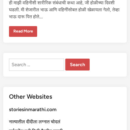
न
ही माझी वहिनीशी शारीरिक संबंधाची कथा आहे, जी होळीच्या दिवशी
णं
दो
घडली. मी शेजारील भाऊ आणि वहिनींसोबत होळी खेळायला गेलो, तेव्हा
ई
भाऊ दारू पित होते.…
-
१
हो
Read More
ळी
च्या
दि
व
शी
मा
झ्या
Search
व
हि
for:
नी
शी
शा
री
रि
क
Other Websites
सं
बं
धा
ची
storiesinmarathi.com
क
था
नात्यातील दीदीला लग्नात चोदलं