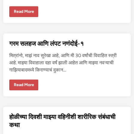
चु
दा
ई
मा
Read More
क
झ्या
र
अ
व
मे
ली
रि
-
क
2
न
मि
गरम सलहज आणि लंपट नणंदोई-१
त्रा
ने
आ
मित्रांनो, माझं नाव सुरेखा आहे, आणि मी 30 वर्षांची विवाहित स्त्री
प
ल्या
आहे. माझ्या विवाहाला दहा वर्षं झाली आहेत आणि माझ्या नवऱ्याची
बा
गाझियाबादमध्ये किराण्याचं दुकान…
य
को
ची
चु
ग
Read More
दा
र
ई
म
क
स
र
ल
व
ह
ली
ज
-
आ
होळीच्या दिवशी माझ्या वहिनीशी शारीरिक संबंधाची
1
णि
लं
कथा
प
ट