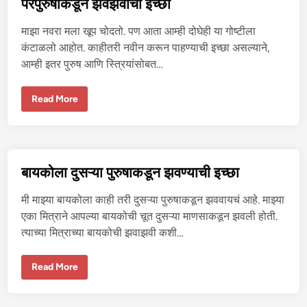
परपुरुषाकडून झवझवीची इच्छा
लं
ड
ने
माझा नवरा मला खूप चोदतो. पण आता आम्ही दोघेही या गोष्टीला
चु
द
कंटाळलो आहोत. काहीतरी नवीन करून पाहण्याची इच्छा असल्याने,
वू
आम्ही इतर पुरुष आणि स्त्रियांसोबत…
न
घे
ण्या
ची
प
Read More
इ
र
च्छा
पु
रु
षा
क
डू
न
बायकोला दुसऱ्या पुरुषाकडून झवण्याची इच्छा
झ
व
झ
मी माझ्या बायकोला काही तरी दुसऱ्या पुरुषाकडून झववायचं आहे. माझ्या
वी
ची
एका मित्राने आपल्या बायकोची चूत दुसऱ्या माणसाकडून झवली होती.
इ
त्याच्या मित्राच्या बायकोची झवाझवी कशी…
च्छा
बा
Read More
य
को
ला
दु