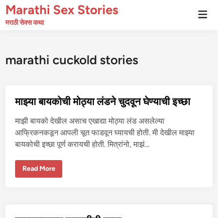
Skip
Marathi Sex Stories
Mai
to
Men
मराठी सेक्स कथा
content
marathi cuckold stories
माझ्या बायकोची मोठ्या लंडने चुदवून घेण्याची इच्छा
माझी बायको देखील असाच एखाद्या मोठ्या लंड असलेल्या
आफ्रिकनकडून आपली चूत फाडवून घ्यायची होती. मी देखील माझ्या
बायकोची इच्छा पूर्ण करायची होती. मित्रांनो, माझं…
मा
Read More
झ्या
बा
य
को
ची
मो
ठ्या