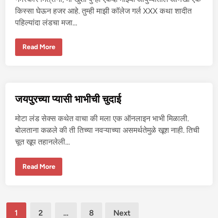
व
ले
किस्सा घेऊन हजर आहे. तुम्ही माझी कॉलेज गर्ल XXX कथा शादीत
पहिल्यांदा लंडचा मजा…
कॉ
Read More
ले
ज
ग
र्ल
च्या
चू
त
जयपुरच्या प्यासी भाभीची चुदाई
ची
प
हि
मोटा लंड सेक्स कथेत वाचा की मला एक ऑनलाइन भाभी मिळाली.
ली
चु
बोलताना कळले की ती तिच्या नवऱ्याच्या असमर्थतेमुळे खूश नाही. तिची
दा
चूत खूप तहानलेली…
ई
क
शी
आ
ज
Read More
णि
य
को
पु
णा
र
क
च्या
डू
प्या
न
Posts
सी
झा
1
2
…
8
Next
भा
ली