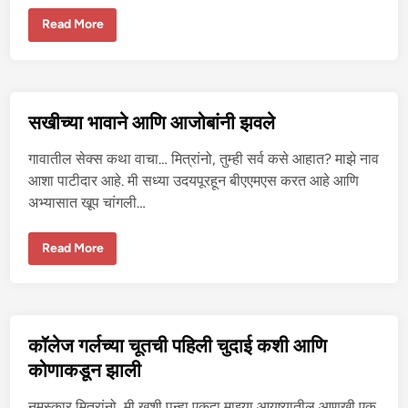
रॉं
Read More
ग
नं
ब
र
मु
ळे
मि
सखीच्या भावाने आणि आजोबांनी झवले
ळा
ले
ल्या
गावातील सेक्स कथा वाचा… मित्रांनो, तुम्ही सर्व कसे आहात? माझे नाव
मु
ली
आशा पाटीदार आहे. मी सध्या उदयपूरहून बीएएमएस करत आहे आणि
ची
अभ्यासात खूप चांगली…
चू
त
स
Read More
खी
च्या
भा
वा
ने
आ
णि
कॉलेज गर्लच्या चूतची पहिली चुदाई कशी आणि
आ
जो
कोणाकडून झाली
बां
नी
झ
नमस्कार मित्रांनो, मी खुशी पुन्हा एकदा माझ्या आयुष्यातील आणखी एक