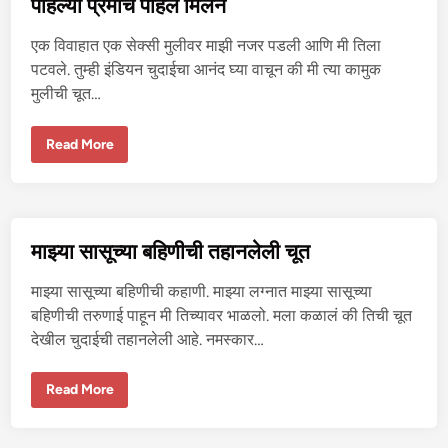
पहिल्या प्रेमाचे पहिले मिलन
चु
द
ली
एक विवाहात एक सेक्सी मुलीवर माझी नजर पडली आणि मी तिला
पटवले. तुम्ही इंडियन चुदाईचा आनंद घ्या वाचून की मी त्या कामुक
मुलीची चूत…
प
Read More
हि
ल्या
प्रे
मा
चे
प
हि
माझ्या सासूच्या बहिणीची तहानलेली चूत
ले
मि
ल
माझ्या सासूच्या बहिणीची कहाणी. माझ्या लग्नात माझ्या सासूच्या
न
बहिणीची तरुणाई पाहून मी तिच्यावर भाळलो. मला कळालं की तिची चूत
देखील चुदाईची तहानलेली आहे. नमस्कार…
मा
Read More
झ्या
सा
सू
च्या