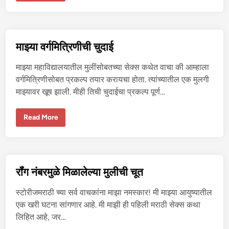
ग
ली
व
च्या
ली
बॉ
-
य
२
फ्रें
ड
माझ्या वर्गमित्रिणीची चुदाई
क
डू
न
माझ्या महाविद्यालयातील मुलींसोबतच्या सेक्स कथेत वाचा की आम्हाला
चु
द
वर्गमित्रिणीसोबत प्रकल्प तयार करायचा होता. त्यांच्यातील एक मुलगी
वू
माझ्यावर खूष झाली. मीही तिची चुदाईचा प्रकल्प पूर्ण…
न
वा
स
ना
मा
Read More
भा
झ्या
ग
व
व
र्ग
ली
मि
-
त्रि
१
णी
ची
रॉंग नंबरमुळे मिळालेल्या मुलीची चूत
चु
दा
ई
स्टोरीजमराठी च्या सर्व वाचकांना माझा नमस्कार! मी माझ्या आयुष्यातील
एक खरी घटना सांगणार आहे. मी माझी ही पहिली मराठी सेक्स कथा
लिहित आहे, जर…