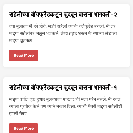
ब
हि
णी
सहेलीच्या बॉयफ्रेंडकडून चुदवून वासना भागवली-२
ची
त
हा
ज्या मुलाला मी हवे होते. माझी सहेली त्याची गर्लफ्रेंड बनली. मी तर
न
ले
माझ्या सहेलीवर जळून भडकले. तेव्हा हट्ट धरून मी त्याच्या लंडाला
ली
माझ्या चूतमध्ये…
चू
त
स
Read More
हे
ली
च्या
बॉ
य
फ्रें
ड
सहेलीच्या बॉयफ्रेंडकडून चुदवून वासना भागवली-१
क
डू
न
माझ्या वर्गात एक हुशार मुलग्याला पाहताक्षणी मला प्रेम बसले. मी स्वतः
चु
द
त्याला प्रपोज केले पण त्याने नकार दिला. त्याची मैत्री माझ्या सहेलीशी
वू
झाली तेव्हा…
न
वा
स
ना
स
Read More
भा
हे