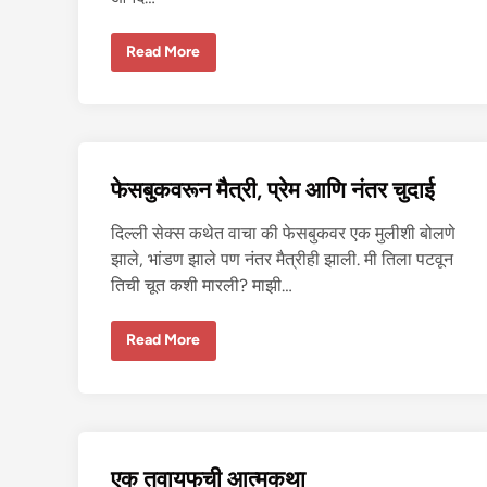
दु
Read More
नि
या
ने
रं
डी
ब
न
व
फेसबुकवरून मैत्री, प्रेम आणि नंतर चुदाई
ले
-
२
दिल्ली सेक्स कथेत वाचा की फेसबुकवर एक मुलीशी बोलणे
झाले, भांडण झाले पण नंतर मैत्रीही झाली. मी तिला पटवून
तिची चूत कशी मारली? माझी…
फे
Read More
स
बु
क
व
रू
न
मै
त्री
एक तवायफची आत्मकथा
,