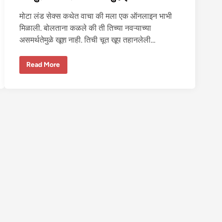
बां
नी
मोटा लंड सेक्स कथेत वाचा की मला एक ऑनलाइन भाभी
झ
व
मिळाली. बोलताना कळले की ती तिच्या नवऱ्याच्या
ले
असमर्थतेमुळे खूश नाही. तिची चूत खूप तहानलेली…
ज
Read More
य
पु
र
च्या
प्या
सी
भा
भी
ची
चु
दा
ई