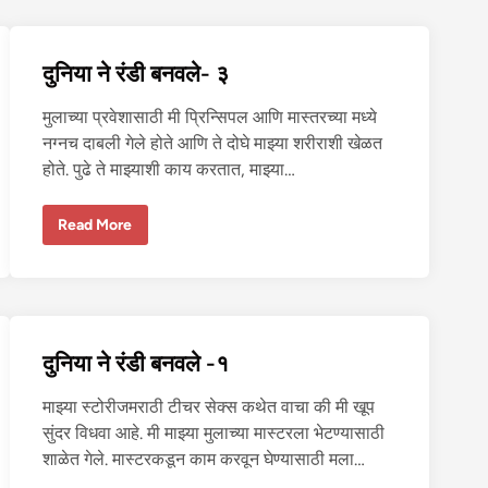
डी
ब
न
व
दुनिया ने रंडी बनवले- ३
ले
-
५
मुलाच्या प्रवेशासाठी मी प्रिन्सिपल आणि मास्तरच्या मध्ये
नग्नच दाबली गेले होते आणि ते दोघे माझ्या शरीराशी खेळत
होते. पुढे ते माझ्याशी काय करतात, माझ्या…
दु
Read More
नि
या
ने
रं
डी
ब
न
व
दुनिया ने रंडी बनवले -१
ले
-
३
माझ्या स्टोरीजमराठी टीचर सेक्स कथेत वाचा की मी खूप
सुंदर विधवा आहे. मी माझ्या मुलाच्या मास्टरला भेटण्यासाठी
शाळेत गेले. मास्टरकडून काम करवून घेण्यासाठी मला…