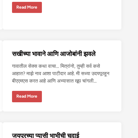
दु
Read More
नि
या
ने
रं
डी
ब
न
व
ले
-
सखीच्या भावाने आणि आजोबांनी झवले
१
गावातील सेक्स कथा वाचा… मित्रांनो, तुम्ही सर्व कसे
आहात? माझे नाव आशा पाटीदार आहे. मी सध्या उदयपूरहून
बीएएमएस करत आहे आणि अभ्यासात खूप चांगली…
स
Read More
खी
च्या
भा
वा
ने
आ
णि
आ
जयपुरच्या प्यासी भाभीची चुदाई
जो