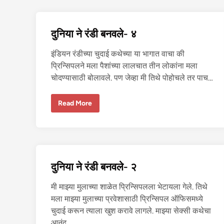
डी
ब
न
व
दुनिया ने रंडी बनवले- ४
ले
-
६
इंडियन रंडीच्या चुदाई कथेच्या या भागात वाचा की
प्रिन्सिपलने मला पैशांच्या लालचात तीन लोकांना मला
चोदण्यासाठी बोलावले. पण जेव्हा मी तिथे पोहोचले तर पाच…
दु
Read More
नि
या
ने
रं
डी
ब
न
व
दुनिया ने रंडी बनवले- २
ले
-
४
मी माझ्या मुलाच्या शाळेत प्रिन्सिपलला भेटायला गेले. तिथे
मला माझ्या मुलाच्या प्रवेशासाठी प्रिन्सिपल ऑफिसमध्ये
चुदाई करून त्याला खुश करावे लागले. माझ्या सेक्सी कथेचा
आनंद…