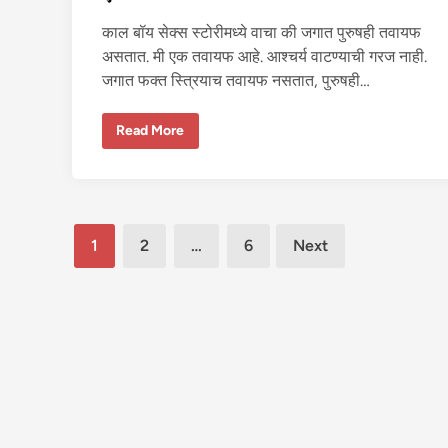
प्रे
म
काल बॉय सेक्स स्टोरीमध्ये वाचा की जगात पुरुषही तवायफ
आ
णि
असतात. मी एक तवायफ आहे. आश्चर्य वाटण्याची गरज नाही.
नं
त
जगात फक्त स्त्रियाच तवायफ नसतात, पुरुषही…
र
चु
दा
ए
ई
Read More
क
त
वा
य
फ
ची
आ
Posts
त्म
1
2
…
6
Next
क
pagination
था