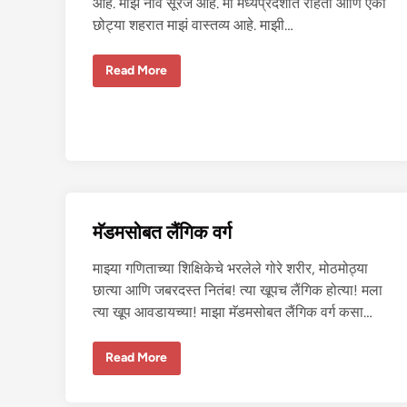
आहे. माझं नाव सूरज आहे. मी मध्यप्रदेशात राहतो आणि एका
छोट्या शहरात माझं वास्तव्य आहे. माझी…
मि
Read More
त्रा
च्या
वि
ध
वा
बा
य
को
ची
का
म
वा
मॅडमसोबत लैंगिक वर्ग
स
ना
माझ्या गणिताच्या शिक्षिकेचे भरलेले गोरे शरीर, मोठमोठ्या
छात्या आणि जबरदस्त नितंब! त्या खूपच लैंगिक होत्या! मला
त्या खूप आवडायच्या! माझा मॅडमसोबत लैंगिक वर्ग कसा…
मॅ
Read More
ड
म
सो