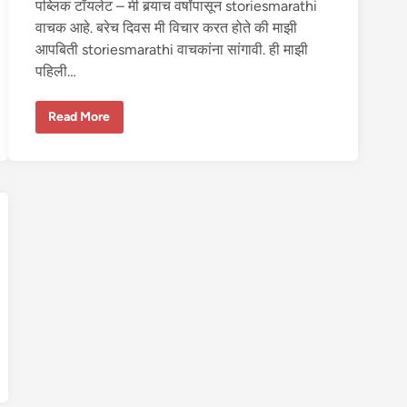
पब्लिक टॉयलेट – मी बर्‍याच वर्षांपासून storiesmarathi
चि
था
वाचक आहे. बरेच दिवस मी विचार करत होते की माझी
व
णी
आपबिती storiesmarathi वाचकांना सांगावी. ही माझी
दि
ली
पहिली…
प
Read More
ब्लि
क
टॉ
य
ले
ट
म
ध्ये
अं
क
ल
जीं
क
डू
न
चो
द
ली
गे
ले