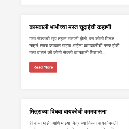
सं
भो
ग
:
शे
जा
कामवाली भाभीच्या मस्त चुदाईची कहाणी
र
च्या
मु
मला सेक्सची खूप तहान लागली होती. पण कोणी मिळत
ला
ने
नव्हतं. त्याच काळात माझ्या आईला कामवालीची गरज होती.
१
८
मला वाटलं की कोणी सेक्सी कामवाली मिळाली…
+
मु
ली
का
ला
Read More
म
सं
वा
भो
ली
ग
भा
के
भी
ला
च्या
म
स्त
चु
दा
मित्राच्या विधवा बायकोची कामवासना
ई
ची
क
ही कथा माझी आणि माझ्या मित्राच्या विधवा बायकोमधली
हा
णी