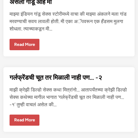
असली गांडू आहे मी
क
था
माझ्या इंडियन गांडू सेक्स स्टोरीमध्ये वाचा की माझ्या अंकलने मला गांड
मरवण्याची सवय लावली होती. मी एका अॅपवरून एक हँडसम मुलगा
शोधला. त्याच्याकडून मी…
अ
Read More
स
ली
गां
डू
आ
हे
मी
गर्लफ्रेंडची चूत तर मिळाली नाही पण… -२
माझी क्रेझी डिल्डो सेक्स कथा मित्रांनो… आतापर्यंतच्या क्रेझी डिल्डो
सेक्स कथेच्या मागील भागात ‘गर्लफ्रेंडची चूत तर मिळाली नाही पण…
-१’ तुम्ही वाचलं असेल की…
ग
Read More
र्ल
फ्रें
ड
ची