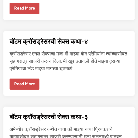
लं
बॉ
Read More
ट
म
क्रॉ
स
ड्रे
स
र
बॉटम क्रॉसड्रेसरची सेक्स कथा-४
ची
से
क्स
क्रॉसड्रेसर एनल सेक्सचा मजा मी माझ्या दोन प्रेमियांना त्यांच्यासोबत
क
था
सुहागरात्र साजरी करून दिला. मी खूप उतावळी होते माझ्या दुसऱ्या
-
प्रेमियाचा लंड माझ्या मागच्या चूतमध्ये…
५
बॉ
Read More
ट
म
क्रॉ
स
ड्रे
स
र
बॉटम क्रॉसड्रेसरची सेक्स कथा-३
ची
से
क्स
अमेच्योर क्रॉसड्रेसर कथेत वाचा की माझ्या नव्या प्रियकराने
क
था
माझ्यासोबत सुहागरात्र साजरी करण्यासाठी मला सलूनमध्ये पाठवून