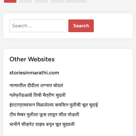
ची
pagination
से
क्स
क
था
-
Search
२
for:
Other Websites
storiesinmarathi.com
नात्यातील दीदीला लग्नात चोदलं
गर्लफ्रेंडआधी तिची मैत्रीण चुदली
इंस्टाग्रामवरून मिळालेल्या कमसिन मुलीची चूत चुदाई
टीम मेम्बर मुलीला फूस लावून सील तोडली
भाभीने सीक्रेट वाइफ बनून चूत चुदवली