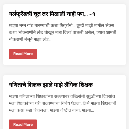
चू
त
त
गर्लफ्रेंडची चूत तर मिळाली नाही पण… -१
र
मि
ळा
माझ्या नग्न गांड मारण्याची कथा मित्रांनो… तुम्ही माझी मागील सेक्स
ली
ना
कथा ‘नोकराणीने लंड चोखून मजा दिला’ वाचली असेल, ज्यात आमची
ही
नोकराणी मंजूने माझा लंड…
प
ण
…
-
ग
Read More
२
र्ल
फ्रें
ड
ची
चू
त
त
गणिताचे शिक्षक झाले माझे लैंगिक शिक्षक
र
मि
ळा
माझ्या गणिताच्या शिक्षकांच्या सल्ल्यावर वडिलांनी सुट्टीच्या दिवसांत
ली
ना
मला शिक्षकांच्या घरी पाठवण्याचा निर्णय घेतला. तिथे माझ्या शिक्षकांनी
ही
मला कसा धडा शिकवला, माझ्या गोष्टीत वाचा. माझ्या…
प
ण
…
-
ग
Read More
१
णि