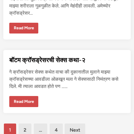
-
माझ्या शरीराला गुळगुळीत केले. आणि मेहंदीही लावली. अमेच्योर
४
क्रॉसड्रेसर…
बॉ
Read More
ट
म
क्रॉ
स
ड्रे
स
र
बॉटम क्रॉसड्रेसरची सेक्स कथा-२
ची
से
क्स
गे क्रॉसड्रेसर सेक्स कथेत वाचा की दुकानातील मुलाने माझ्या
क
था
क्रॉसड्रेसच्या आवडीला ओळखून मला गे सेक्ससाठी निमंत्रण कसे
-
दिले. मी त्याला आवडत होते पण ……
३
बॉ
Read More
ट
म
क्रॉ
स
ड्रे
Posts
स
1
2
…
4
Next
र