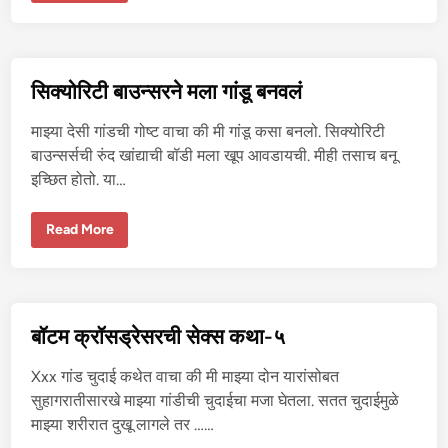
ता
चे
शि
क्ष
क
झा
सिक्योरिटी बाउन्सरने मला गांडू बनवलं
ले
मा
झे
माझ्या देसी गांडची गोष्ट वाचा की मी गांडू कसा बनलो. सिक्योरिटी
लैं
गि
बाउन्सर्सची रुंद खांद्याची बॉडी मला खूप आवडायची. मीही तसाच बनू
क
इच्छित होतो. या…
शि
क्ष
क
सि
Read More
क्यो
रि
टी
बा
उ
न्स
र
बॉटम क्रॉसड्रेसरची सेक्स कथा-५
ने
म
ला
Xxx गांड चुदाई कथेत वाचा की मी माझ्या दोन यारांसोबत
गां
डू
सुहागरातीसारखे माझ्या गांडीची चुदाईचा मजा घेतला. सतत चुदाईमुळे
ब
माझ्या शरीरात दुखू लागले तर ……
न
व