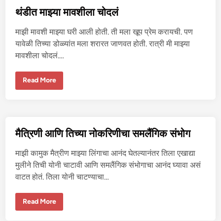
र्स
चा
थंडीत माझ्या मावशीला चोदलं
सं
भो
ग
माझी मावशी माझ्या घरी आली होती. ती मला खूप प्रेम करायची. पण
-
1
यावेळी तिच्या डोळ्यांत मला शरारत जाणवत होती. रात्री मी माझ्या
मावशीला चोदलं.…
थं
Read More
डी
त
मा
झ्या
मा
व
शी
मैत्रिणी आणि तिच्या नोकरिणीचा समलैंगिक संभोग
ला
चो
द
माझी कामुक मैत्रीण माझ्या लिंगाचा आनंद घेतल्यानंतर तिला एखाद्या
लं
मुलीने तिची योनी चाटावी आणि समलैंगिक संभोगाचा आनंद घ्यावा असं
वाटत होतं. तिला योनी चाटण्याचा…
मै
Read More
त्रि
णी