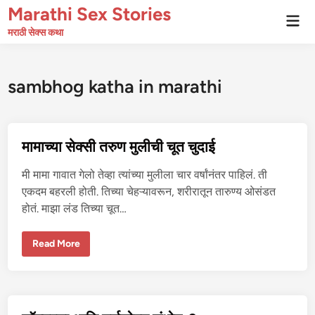
Skip
Marathi Sex Stories
Mai
to
Men
मराठी सेक्स कथा
content
sambhog katha in marathi
मामाच्या सेक्सी तरुण मुलीची चूत चुदाई
मी मामा गावात गेलो तेव्हा त्यांच्या मुलीला चार वर्षांनंतर पाहिलं. ती
एकदम बहरली होती. तिच्या चेहऱ्यावरून, शरीरातून तारुण्य ओसंडत
होतं. माझा लंड तिच्या चूत…
मा
Read More
मा
च्या
से
क्सी
त
रु
ण