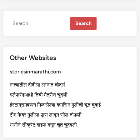
आ
णि
ति
च्या
नो
Search
क
रि
for:
णी
चा
स
म
लैं
गि
Other Websites
क
सं
भो
ग
storiesinmarathi.com
नात्यातील दीदीला लग्नात चोदलं
गर्लफ्रेंडआधी तिची मैत्रीण चुदली
इंस्टाग्रामवरून मिळालेल्या कमसिन मुलीची चूत चुदाई
टीम मेम्बर मुलीला फूस लावून सील तोडली
भाभीने सीक्रेट वाइफ बनून चूत चुदवली