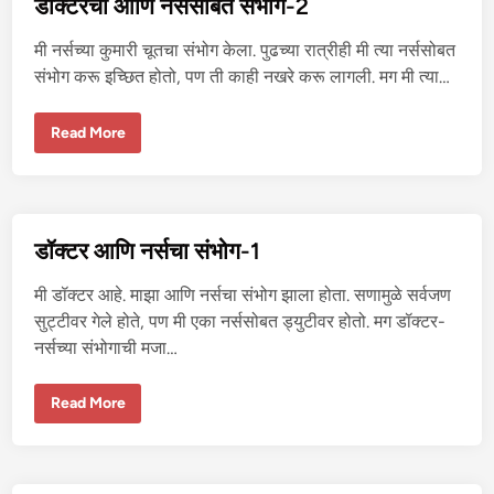
डॉक्टरचा आणि नर्ससोबत संभोग-2
मु
ली
ची
मी नर्सच्या कुमारी चूतचा संभोग केला. पुढच्या रात्रीही मी त्या नर्ससोबत
चू
त
संभोग करू इच्छित होतो, पण ती काही नखरे करू लागली. मग मी त्या…
चु
दा
ई
डॉ
Read More
क्ट
र
चा
आ
णि
न
र्स
डॉक्टर आणि नर्सचा संभोग-1
सो
ब
त
मी डॉक्टर आहे. माझा आणि नर्सचा संभोग झाला होता. सणामुळे सर्वजण
सं
भो
सुट्टीवर गेले होते, पण मी एका नर्ससोबत ड्युटीवर होतो. मग डॉक्टर-
ग
नर्सच्या संभोगाची मजा…
-
2
डॉ
Read More
क्ट
र
आ
णि
न