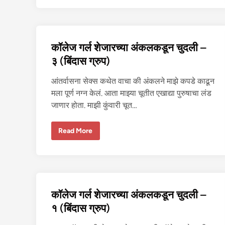
फ
ची
आ
त्म
क
था
कॉलेज गर्ल शेजारच्या अंकलकडून चुदली –
३ (बिंदास ग्रुप)
आंतर्वासना सेक्स कथेत वाचा की अंकलने माझे कपडे काढून
मला पूर्ण नग्न केलं. आता माझ्या चूतीत एखाद्या पुरुषाचा लंड
जाणार होता. माझी कुंवारी चूत…
कॉ
Read More
ले
ज
ग
र्ल
शे
जा
र
च्या
कॉलेज गर्ल शेजारच्या अंकलकडून चुदली –
अं
क
१ (बिंदास ग्रुप)
ल
क
डू