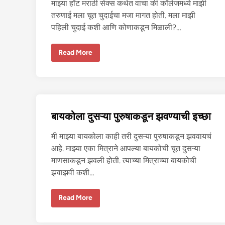
माझ्या हॉट मराठी सेक्स कथेत वाचा की कॉलेजमध्ये माझी
न
चु
तरुणाई मला चूत चुदाईचा मजा मागत होती. मला माझी
द
ली
पहिली चुदाई कशी आणि कोणाकडून मिळाली?…
–
३
(
कॉ
Read More
बिं
ले
दा
ज
स
ग
ग्रु
र्ल
प
शे
)
जा
र
च्या
बायकोला दुसऱ्या पुरुषाकडून झवण्याची इच्छा
अं
क
ल
मी माझ्या बायकोला काही तरी दुसऱ्या पुरुषाकडून झववायचं
क
डू
आहे. माझ्या एका मित्राने आपल्या बायकोची चूत दुसऱ्या
न
चु
माणसाकडून झवली होती. त्याच्या मित्राच्या बायकोची
द
ली
झवाझवी कशी…
–
१
(
बा
Read More
बिं
य
दा
को
स
ला
ग्रु