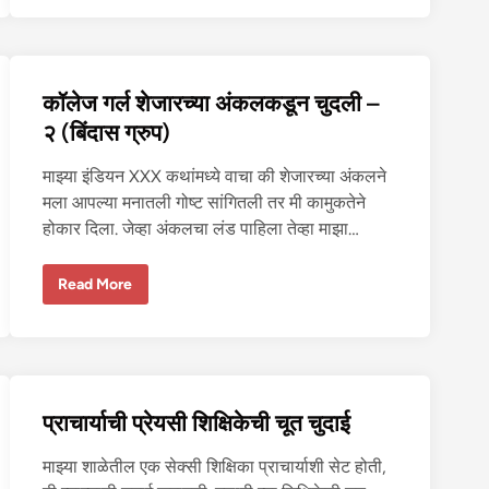
ग
र्ल
शे
जा
र
च्या
कॉलेज गर्ल शेजारच्या अंकलकडून चुदली –
अं
क
२ (बिंदास ग्रुप)
ल
क
डू
माझ्या इंडियन XXX कथांमध्ये वाचा की शेजारच्या अंकलने
न
चु
मला आपल्या मनातली गोष्ट सांगितली तर मी कामुकतेने
द
ली
होकार दिला. जेव्हा अंकलचा लंड पाहिला तेव्हा माझा…
–
४
(
कॉ
Read More
बिं
ले
दा
ज
स
ग
ग्रु
र्ल
प
शे
)
जा
र
च्या
प्राचार्याची प्रेयसी शिक्षिकेची चूत चुदाई
अं
क
ल
माझ्या शाळेतील एक सेक्सी शिक्षिका प्राचार्याशी सेट होती,
क
डू