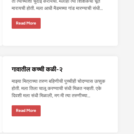
ती त्याच्याशी चुदाई करायची. मलाही त्या शिक्षिकेची चूत
न
चु
मारायची होती. मला आधी मैडमच्या गांड मारण्याची संधी…
द
ली
–
प्रा
२
Read More
चा
(
र्या
बिं
ची
दा
प्रे
स
य
ग्रु
सी
प
शि
)
क्षि
के
ची
गावातील कच्ची कळी-२
चू
त
चु
माझ्या मित्राच्या तरुण बहिणीची पुच्चीही चोदण्यास उत्सुक
दा
ई
होती. मला तिला चालू करण्याची संधी मिळत नव्हती. एके
दिवशी मला संधी मिळाली, मग मी त्या तरुणीच्या…
गा
Read More
वा
ती
ल
क
च्ची