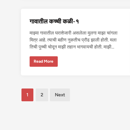
दु
प
स
)
ऱ्या
पु
रु
गावातील कच्ची कळी-१
षा
क
डू
माझ्या गावातील घराशेजारी असलेला मुलगा माझा चांगला
न
झ
मित्र आहे. त्याची बहीण नुकतीच प्रौढ झाली होती. मला
व
ण्या
तिची पुच्ची चोदून माझी तहान भागवायची होती. माझी…
ची
इ
च्छा
गा
Read More
वा
ती
ल
क
च्ची
क
ळी
Posts
-
1
2
Next
१
pagination