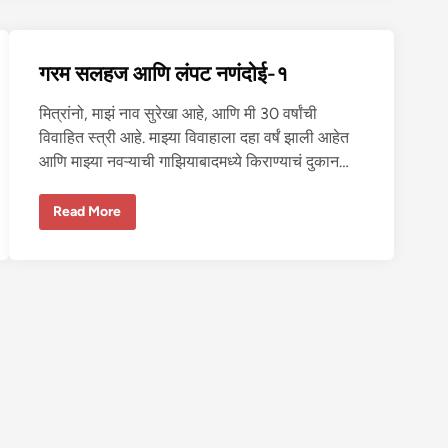
क
ळी
-
२
गरम सलहज आणि लंपट नणंदोई-१
मित्रांनो, माझं नाव सुरेखा आहे, आणि मी 30 वर्षांची
विवाहित स्त्री आहे. माझ्या विवाहाला दहा वर्षं झाली आहेत
आणि माझ्या नवऱ्याची गाझियाबादमध्ये किराण्याचं दुकान…
ग
Read More
र
म
स
ल
ह
ज
आ
णि
लं
प
ट
न
णं
दो
ई
-