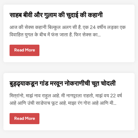
लं
ड
चो
साहब बीवी और गुलाम की चुदाई की कहानी
खू
न
म
आज की सेक्स कहानी बिल्कुल अलग सी है. एक 24 वर्षीय लड़का एक
जा
दि
विवाहित युगल के बीच में फंस जाता है. फिर सेक्स का…
ला
सा
Read More
ह
ब
बी
वी
औ
र
गु
बुड्ढ्याकडून गांड मरवून नोकराणीची चूत चोदली
ला
म
की
मित्रांनो, माझं नाव राहुल आहे. मी नागपूरला राहतो, माझं वय 22 वर्ष
चु
दा
आहे आणि उंची साडेपाच फूट आहे. माझा रंग गोरा आहे आणि मी…
ई
की
क
बु
Read More
हा
ड्ढ्या
नी
क
डू
न