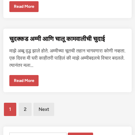
श
Read More
ह
रा
ती
ल
चु
द
क्क
चुदक्कड अम्मी आणि चालू कामवालीची चुदाई
ड
सू
न
माझे अब्बू वृद्ध झाले होते. अम्मीच्या चूतची तहान भागवणारा कोणी नव्हता.
-
3
एक दिवस मी घरी काहीतरी पाहिलं की माझे अम्मीबद्दलचे विचार बदलले.
त्यानंतर मला…
चु
Read More
द
क्क
ड
अ
म्मी
Posts
आ
1
2
Next
णि
चा
pagination
लू
का
म
वा