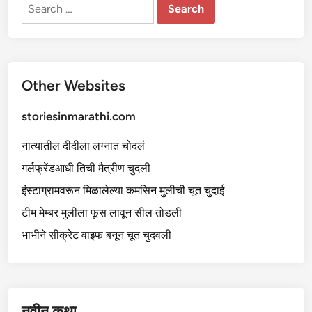
ली
Search
ची
for:
चु
दा
ई
Other Websites
storiesinmarathi.com
नात्यातील दीदीला लग्नात चोदलं
गर्लफ्रेंडआधी तिची मैत्रीण चुदली
इंस्टाग्रामवरून मिळालेल्या कमसिन मुलीची चूत चुदाई
टीम मेम्बर मुलीला फूस लावून सील तोडली
भाभीने सीक्रेट वाइफ बनून चूत चुदवली
नवीन कथा