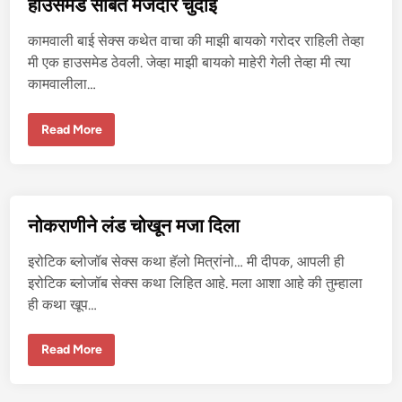
हाउसमेड सोबत मजेदार चुदाई
खू
न
आ
कामवाली बाई सेक्स कथेत वाचा की माझी बायको गरोदर राहिली तेव्हा
नं
द
मी एक हाउसमेड ठेवली. जेव्हा माझी बायको माहेरी गेली तेव्हा मी त्या
दि
कामवालीला…
ला
हा
Read More
उ
स
मे
ड
सो
ब
त
नोकराणीने लंड चोखून मजा दिला
म
जे
दा
इरोटिक ब्लोजॉब सेक्स कथा हॅलो मित्रांनो… मी दीपक, आपली ही
र
चु
इरोटिक ब्लोजॉब सेक्स कथा लिहित आहे. मला आशा आहे की तुम्हाला
दा
ही कथा खूप…
ई
नो
Read More
क
रा
णी
ने