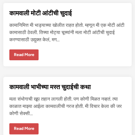
गां
ड
म
कामवाली मोटी आंटीची चुदाई
र
वू
न
कामानिमित्त मी भाड्याच्या खोलीत राहत होतो. म्हणून मी एक मोटी आंटी
नो
क
कामासाठी ठेवली. तिच्या मोट्या चूच्यांनी मला मोटी आंटीची चुदाई
रा
करण्यासाठी उद्युक्त केलं, मग…
णी
ची
चू
त
का
Read More
चो
म
द
वा
ली
ली
मो
टी
आं
टी
कामवाली भाभीच्या मस्त चुदाईची कथा
ची
चु
दा
मला संभोगाची खूप तहान लागली होती. पण कोणी मिळत नव्हतं. त्या
ई
काळात माझ्या आईला कामवालीची गरज होती. मी विचार केला की जर
कोणी सेक्सी…
का
Read More
म