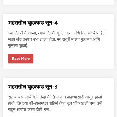
वा
ली
भा
भी
च्या
म
शहरातील चुदक्कड सून-4
स्त
चु
दा
ज्या दिवशी मी आलो, त्याच दिवशी सुनला ब्रा आणि निकरमध्ये पाहिलं.
ई
ची
माझा लंड तेव्हाच उभा झाला होता. मग रात्री माझ्या मुलाच्या आणि
क
सुनेच्या चुदाई…
था
श
Read More
ह
रा
ती
ल
चु
द
क्क
शहरातील चुदक्कड सून-3
ड
सू
न
सून बाथरूममध्ये गेली तेव्हा मी तिला नग्न पाहण्यासाठी आतुर झालो
-
4
होतो. तिथल्या की-होलमधून पाहिलं तेव्हा सून शॉवरखाली नग्न उभी
राहून आंघोळ करत होती. पण…