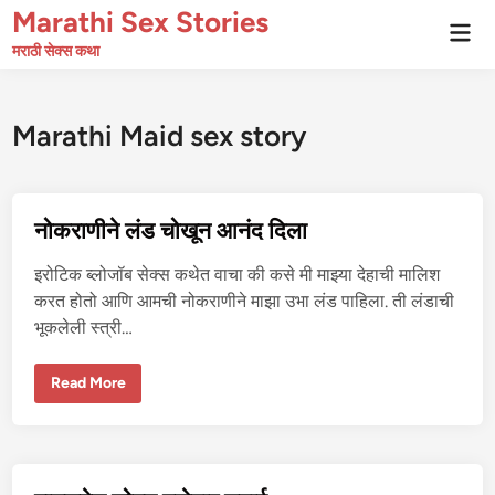
Skip
Marathi Sex Stories
Mai
to
Men
मराठी सेक्स कथा
content
Marathi Maid sex story
नोकराणीने लंड चोखून आनंद दिला
इरोटिक ब्लोजॉब सेक्स कथेत वाचा की कसे मी माझ्या देहाची मालिश
करत होतो आणि आमची नोकराणीने माझा उभा लंड पाहिला. ती लंडाची
भूकलेली स्त्री…
नो
Read More
क
रा
णी
ने
लं
ड
चो