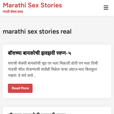
Skip
Marathi Sex Stories
Mai
to
Men
मराठी सेक्स कथा
content
marathi sex stories real
बॉसच्या बायकोची झवझवी स्वप्न-५
सरांची सेक्सी बायकोची चूत तर मला मिळाली होती पण मला तिची
गांडची सील तोडण्याची संधीही मिळेल याचा अंदाज मला बिलकुल
नव्हता. हे सर्व कसे…
बॉ
Read More
स
च्या
बा
य
को
ची
झ