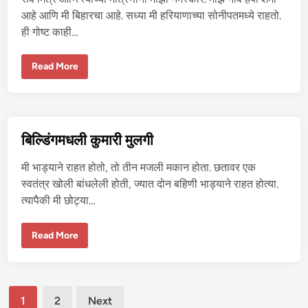
वू
न
आहे आणि मी बिहारचा आहे. सध्या मी हरियाणाच्या सोनीपतमध्ये राहतो.
ति
ही गोष्ट काही…
च्या
मै
त्रि
णी
ट्रे
Read More
ला
न
चु
म
द
ध्ये
व
भा
ली
भी
च्या
चु
बिल्डिंगमधली कुमारी मुलगी
दा
ई
चा
मी भाड्याने राहत होतो, तो तीन मजली मकान होता. छतावर एक
आ
नं
स्वतंत्र खोली बांधलेली होती, ज्यात दोन बहिणी भाड्याने राहत होत्या.
द
त्यापैकी मी छोट्या…
बि
Read More
ल्डिं
ग
म
ध
ली
Posts
कु
1
2
Next
मा