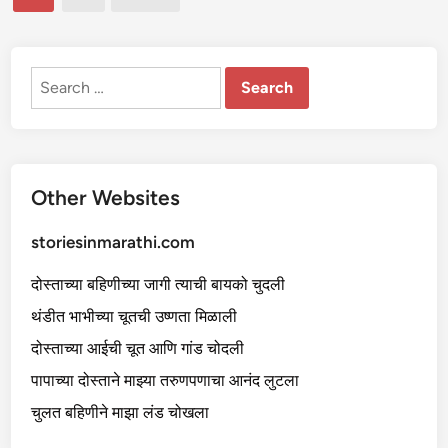
री
pagination
मु
ल
गी
Search
for:
Other Websites
storiesinmarathi.com
दोस्ताच्या बहिणीच्या जागी त्याची बायको चुदली
थंडीत भाभीच्या चूतची उष्णता मिळाली
दोस्ताच्या आईची चूत आणि गांड चोदली
पापाच्या दोस्ताने माझ्या तरुणपणाचा आनंद लुटला
चुलत बहिणीने माझा लंड चोखला