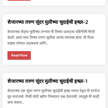
च्या
बा
य
को
ची
झ
शेजारच्या तरुण सुंदर मुलीच्या चुदाईची इच्छा-2
व
झ
वी
शेजारच्या मोठ्या मुलीच्या लग्नात मी तिच्या धाकट्या बहिणीशी मैत्री
स्व
प्न
केली. आता मला तिच्या तरुण चूतीचा आनंद घ्यायचा होता. मी तिला
-
माझ्या प्रेमात अडकवलं आणि…
१
शे
Read More
जा
र
च्या
त
रु
ण
सुं
शेजारच्या तरुण सुंदर मुलीच्या चुदाईची इच्छा-1
द
र
मु
शेजारच्या एक सुंदर तरुण मुलीच्या चुदाईची इच्छा मनात ठेवून मी दररोज
ली
च्या
मुठ मारायचो. तिची मोठी बहीण तिच्यावर लक्ष ठेवायची, त्यामुळे मी काही
चु
करू शकत…
दा
ई