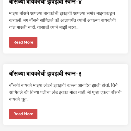
बॉसच्या बायकोची झवझवी स्वप्न-४
व
झ
वी
माझ्या बॉसने आपल्या बायकोची झवझवी आपल्या समोर माझ्याकडून
स्व
प्न
करवली. मग बॉसने सांगितले की आतापर्यंत त्यांनी आपल्या बायकोची
-
गांड मारली नाही. यासाठी त्याने माझी मदत…
५
बॉ
Read More
स
च्या
बा
य
को
ची
झ
बॉसच्या बायकोची झवझवी स्वप्न-३
व
झ
वी
बॉसची बायको माझ्या लंडने झवझवी करून आनंदित झाली होती. तिने
स्व
प्न
सांगितले की तिच्या पतीचा लंड इतका मोठा नाही. मी पुन्हा एकदा बॉसची
-
बायको चूत…
४
बॉ
Read More
स
च्या
बा
य