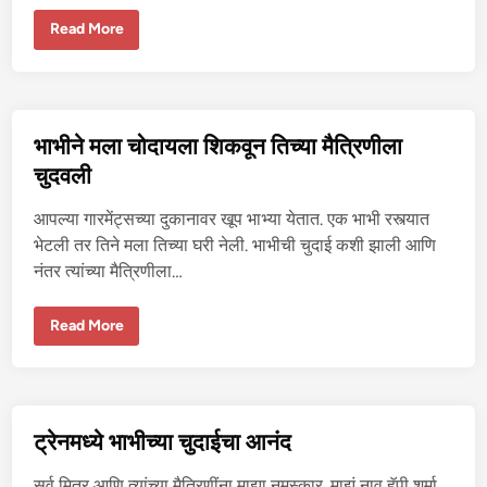
ची
इ
शे
Read More
च्छा
जा
-
र
2
च्या
त
रु
ण
सुं
भाभीने मला चोदायला शिकवून तिच्या मैत्रिणीला
द
र
चुदवली
मु
ली
च्या
आपल्या गारमेंट्सच्या दुकानावर खूप भाभ्या येतात. एक भाभी रस्त्यात
चु
दा
भेटली तर तिने मला तिच्या घरी नेली. भाभीची चुदाई कशी झाली आणि
ई
नंतर त्यांच्या मैत्रिणीला…
ची
इ
च्छा
-
भा
Read More
1
भी
ने
म
ला
चो
दा
य
ट्रेनमध्ये भाभीच्या चुदाईचा आनंद
ला
शि
क
सर्व मित्र आणि त्यांच्या मैत्रिणींना माझा नमस्कार. माझं नाव हॅपी शर्मा