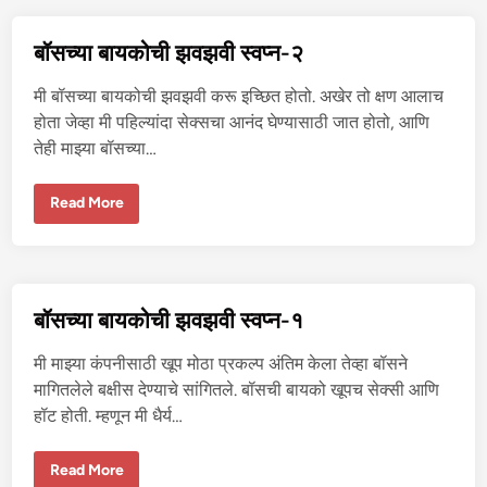
को
ची
झ
बॉसच्या बायकोची झवझवी स्वप्न-२
व
झ
वी
मी बॉसच्या बायकोची झवझवी करू इच्छित होतो. अखेर तो क्षण आलाच
स्व
प्न
होता जेव्हा मी पहिल्यांदा सेक्सचा आनंद घेण्यासाठी जात होतो, आणि
-
तेही माझ्या बॉसच्या…
३
बॉ
Read More
स
च्या
बा
य
को
ची
झ
बॉसच्या बायकोची झवझवी स्वप्न-१
व
झ
वी
मी माझ्या कंपनीसाठी खूप मोठा प्रकल्प अंतिम केला तेव्हा बॉसने
स्व
प्न
मागितलेले बक्षीस देण्याचे सांगितले. बॉसची बायको खूपच सेक्सी आणि
-
हॉट होती. म्हणून मी धैर्य…
२
बॉ
Read More
स