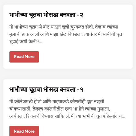
च्या
चू
त
भाभीच्या चूतचा भोसडा बनवला -२
म
ध्ये
मा
मी भाभीच्या चूतमध्ये बोट घालून चूची चुरगळत होतो. तेव्हाच त्यांच्या
झा
लं
मुलाची हाक आली आणि माझा खेळ बिघडला. त्यानंतर मी भाभीची चूत
ड
चुदाई कशी केली?…
भा
Read More
भी
च्या
चू
त
चा
भो
स
भाभीच्या चूतचा भोसडा बनवला -१
डा
ब
न
मी कॉलेजमध्ये होतो आणि माझ्याकडे कोणतीही चूत नव्हती
व
ला
चोदण्यासाठी. तेव्हाच कॉलनीतील एका भाभीने त्यांच्या मुलाला,
-
आर्यनला, शिकवणी देण्यास सांगितलं. मी त्या भाभीची चूत पहिल्यांदाच…
२
भा
Read More
भी