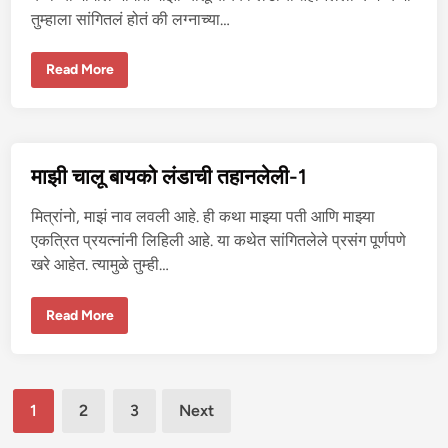
ले
तुम्हाला सांगितलं होतं की लग्नाच्या…
ली
-
3
मा
Read More
झी
चा
लू
बा
य
को
लं
माझी चालू बायको लंडाची तहानलेली-1
डा
ची
त
मित्रांनो, माझं नाव लवली आहे. ही कथा माझ्या पती आणि माझ्या
हा
न
एकत्रित प्रयत्नांनी लिहिली आहे. या कथेत सांगितलेले प्रसंग पूर्णपणे
ले
खरे आहेत. त्यामुळे तुम्ही…
ली
-
2
मा
Read More
झी
चा
लू
बा
य
Posts
को
1
2
3
Next
लं
डा
pagination
ची