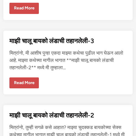
5
मा
Read More
झी
चा
लू
बा
य
को
लं
माझी चालू बायको लंडाची तहानलेली-3
डा
ची
त
मित्रांनो, मी आशीष पुन्हा एकदा माझ्या कथेचा पुढील भाग घेऊन आलो
हा
न
आहे. माझ्या कथेच्या मागील भागात **माझी चालू बायको लंडाची
ले
तहानलेली-2** मध्ये मी तुम्हाला…
ली
-
4
मा
Read More
झी
चा
लू
बा
य
को
लं
माझी चालू बायको लंडाची तहानलेली-2
डा
ची
त
मित्रांनो, तुम्ही सगळे कसे आहात? माझ्या चुदक्कड बायकोच्या सेक्स
हा
न
कथेच्या मागील भागात माझी चालू बायको लंडाची तहानलेली-1 मध्ये मी