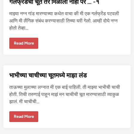
गर्लफ्रेंडची चूत तर मिळाली नाही पर … -१
र
मि
ळा
माझ्या नग्न गांड मारण्याच्या कथेत वाचा की मी एक गर्लफ्रेंड पटवली
ली
ना
आणि मी लैंगिक संबंध करण्यासाठी तिच्या घरी गेलो. आम्ही दोघे नग्न
ही
होतो तेव्हा…
प
र
…
-
ग
Read More
२
र्ल
फ्रें
ड
ची
चू
त
त
भाभीच्या चाचीच्या चूतमध्ये माझा लंड
र
मि
ळा
ताऊच्या मुलाच्या लग्नात मी एक बाई पाहिली. ती माझ्या भाभीची चाची
ली
ना
होती. तिची तरुणाई पाहून माझं मन चाचीची चूत मारण्यासाठी व्याकुळ
ही
झालं. मी चाचीची…
प
र
…
-
भा
Read More
१
भी
च्या
चा
ची