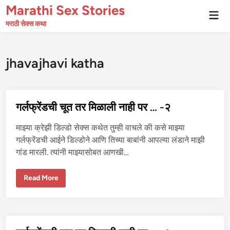
Skip
Marathi Sex Stories
Mai
to
Men
मराठी सेक्स कथा
content
jhavajhavi katha
गर्लफ्रेंडची चूत तर मिळाली नाही पर … -२
माझ्या क्रेझी डिल्डो सेक्स कथेत तुम्ही वाचले की कसे माझ्या
गर्लफ्रेंडची आईने डिल्डोने आणि तिच्या बाबांनी आपल्या लंडाने माझी
गांड मारली. त्यांनी माझ्यासोबत आणखी…
ग
Read More
र्ल
फ्रें
ड
ची
चू
त
त