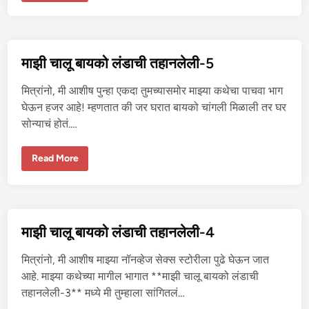
च्या
चू
त
चा
भो
स
माझी चालू बायको लंडाची तहानलेली-5
डा
ब
न
मित्रांनो, मी आशीष पुन्हा एकदा तुमच्यासमोर माझ्या कथेचा पाचवा भाग
व
ला
घेऊन हजर आहे! म्हणतात की जर घरात बायको चांगली मिळाली तर घर
-
सोन्याचं होतं.…
१
मा
Read More
झी
चा
लू
बा
य
को
लं
माझी चालू बायको लंडाची तहानलेली-4
डा
ची
त
मित्रांनो, मी आशीष माझ्या नॉनव्हेज सेक्स स्टोरीला पुढे घेऊन जात
हा
न
आहे. माझ्या कथेच्या मागील भागात **माझी चालू बायको लंडाची
ले
तहानलेली-3** मध्ये मी तुम्हाला सांगितलं…
ली
-