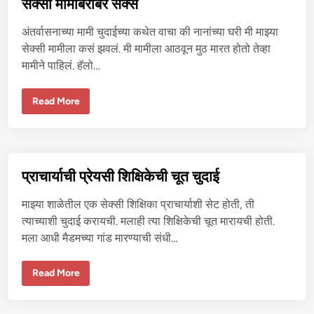
सेक्सी मामीबरोबर सेक्स
म
हि
ले
अंतर्वासनाच्या मामी चुदाईच्या कथेत वाचा की नानांच्या घरी मी माझ्या
सो
ब
सेक्सी मामीला कसं झवलं. मी मामीला आठवून मुठ मारत होतो तेव्हा
त
मामीने पाहिलं. हॅलो…
से
क्स
से
Read More
क्सी
मा
मी
ब
रो
ब
र
प्राचार्याची प्रेयसी शिक्षिकेची चूत चुदाई
से
क्स
माझ्या शाळेतील एक सेक्सी शिक्षिका प्राचार्याशी सेट होती, ती
त्याच्याशी चुदाई करायची. मलाही त्या शिक्षिकेची चूत मारायची होती.
मला आधी मैडमच्या गांड मारण्याची संधी…
प्रा
Read More
चा
र्या
ची
प्रे