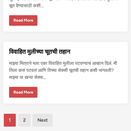
चूत देण्यासाठी कशी…
सि
Read More
ग
रे
ट
च्या
ब
द
ल्या
विवाहित मुलीच्या चूतची तहान
त
हॉ
ट
माझ्या मित्राने मला एका विवाहित मुलीला पटवण्याचं आव्हान दिलं. मी
मु
ली
तिला कसं पटवलं आणि तिच्या सेक्सी चूतची तहान कशी भागवली?
ची
माझ्या या खऱ्या सेक्स…
चू
त
वि
Read More
वा
हि
त
मु
ली
Posts
च्या
1
2
Next
चू
त
pagination
ची