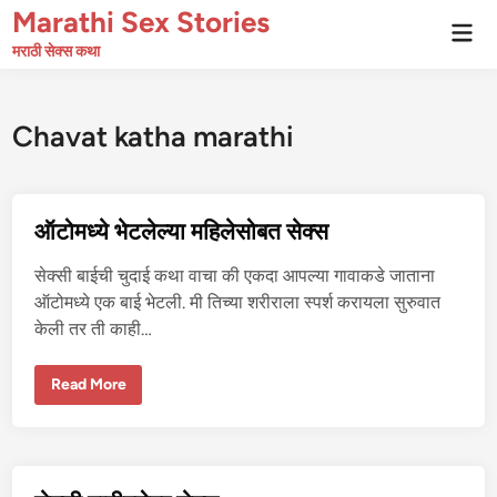
Skip
Marathi Sex Stories
Mai
to
Men
मराठी सेक्स कथा
content
Chavat katha marathi
ऑटोमध्ये भेटलेल्या महिलेसोबत सेक्स
सेक्सी बाईची चुदाई कथा वाचा की एकदा आपल्या गावाकडे जाताना
ऑटोमध्ये एक बाई भेटली. मी तिच्या शरीराला स्पर्श करायला सुरुवात
केली तर ती काही…
ऑ
Read More
टो
म
ध्ये
भे
ट
ले
ल्या