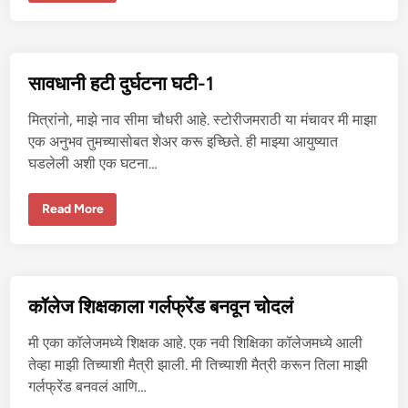
धा
नी
ह
टी
दु
र्घ
सावधानी हटी दुर्घटना घटी-1
ट
ना
घ
मित्रांनो, माझे नाव सीमा चौधरी आहे. स्टोरीजमराठी या मंचावर मी माझा
टी
-
एक अनुभव तुमच्यासोबत शेअर करू इच्छिते. ही माझ्या आयुष्यात
2
घडलेली अशी एक घटना…
सा
Read More
व
धा
नी
ह
टी
दु
र्घ
कॉलेज शिक्षकाला गर्लफ्रेंड बनवून चोदलं
ट
ना
घ
मी एका कॉलेजमध्ये शिक्षक आहे. एक नवी शिक्षिका कॉलेजमध्ये आली
टी
-
तेव्हा माझी तिच्याशी मैत्री झाली. मी तिच्याशी मैत्री करून तिला माझी
1
गर्लफ्रेंड बनवलं आणि…