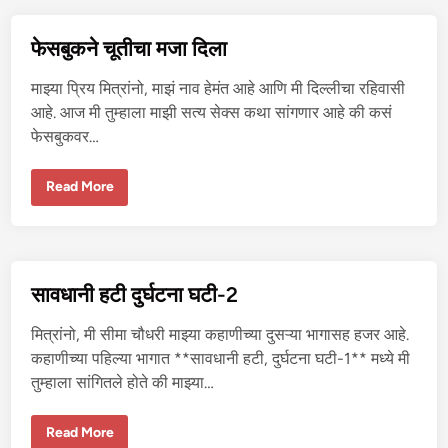
य
सी
शि
फेसबुकने चूतीचा मजा दिला
क्षि
के
ची
माझ्या प्रिय मित्रांनो, माझं नाव हेमंत आहे आणि मी दिल्लीचा रहिवासी
चू
त
आहे. आज मी तुम्हाला माझी सत्य सेक्स कथा सांगणार आहे की कसं
चु
फेसबुकवर…
दा
ई
फे
Read More
स
बु
क
ने
चू
ती
चा
सावधानी हटी दुर्घटना घटी-2
म
जा
दि
मित्रांनो, मी सीमा चौधरी माझ्या कहाणीच्या दुसऱ्या भागासह हजर आहे.
ला
कहाणीच्या पहिल्या भागात **सावधानी हटी, दुर्घटना घटी-1** मध्ये मी
तुम्हाला सांगितले होते की माझ्या…
सा
Read More
व