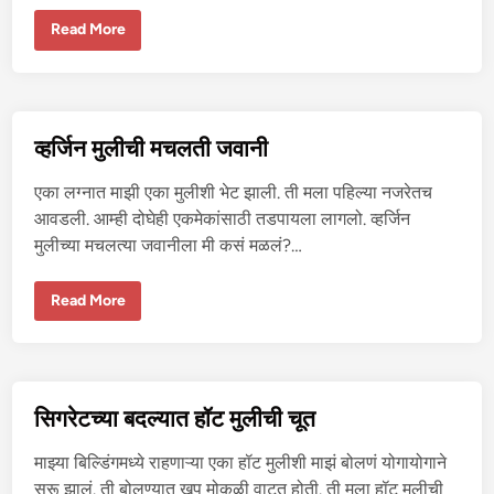
कॉ
Read More
ले
ज
शि
क्ष
का
ला
ग
व्हर्जिन मुलीची मचलती जवानी
र्ल
फ्रें
ड
एका लग्नात माझी एका मुलीशी भेट झाली. ती मला पहिल्या नजरेतच
ब
न
आवडली. आम्ही दोघेही एकमेकांसाठी तडपायला लागलो. व्हर्जिन
वू
मुलीच्या मचलत्या जवानीला मी कसं मळलं?…
न
चो
द
लं
व्ह
Read More
र्जि
न
मु
ली
ची
म
च
सिगरेटच्या बदल्यात हॉट मुलीची चूत
ल
ती
ज
माझ्या बिल्डिंगमध्ये राहणाऱ्या एका हॉट मुलीशी माझं बोलणं योगायोगाने
वा
नी
सुरू झालं. ती बोलण्यात खूप मोकळी वाटत होती. ती मला हॉट मुलीची