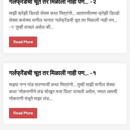
गर्लफ्रेंडची चूत तर मिळाली नाही पण… -२
माझी क्रेझी डिल्डो सेक्स कथा मित्रांनो… आतापर्यंतच्या क्रेझी डिल्डो
सेक्स कथेच्या मागील भागात ‘गर्लफ्रेंडची चूत तर मिळाली नाही पण…
-१’ तुम्ही वाचलं असेल की…
ग
Read More
र्ल
फ्रें
ड
ची
चू
त
त
गर्लफ्रेंडची चूत तर मिळाली नाही पण… -१
र
मि
ळा
माझ्या नग्न गांड मारण्याची कथा मित्रांनो… तुम्ही माझी मागील सेक्स
ली
ना
कथा ‘नोकराणीने लंड चोखून मजा दिला’ वाचली असेल, ज्यात आमची
ही
नोकराणी मंजूने माझा लंड…
प
ण
…
-
ग
Read More
२
र्ल
फ्रें
ड
ची