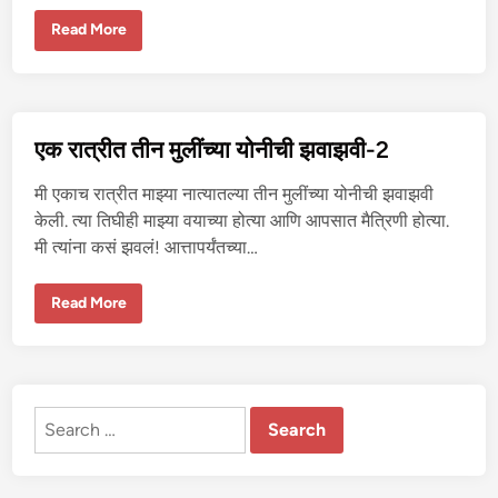
वि
Read More
दे
शी
मु
ली
ची
र
फ
एक रात्रीत तीन मुलींच्या योनीची झवाझवी-2
चु
दा
ई
मी एकाच रात्रीत माझ्या नात्यातल्या तीन मुलींच्या योनीची झवाझवी
केली. त्या तिघीही माझ्या वयाच्या होत्या आणि आपसात मैत्रिणी होत्या.
मी त्यांना कसं झवलं! आत्तापर्यंतच्या…
ए
Read More
क
रा
त्री
त
ती
न
मु
Search
लीं
च्या
for:
यो
नी
ची