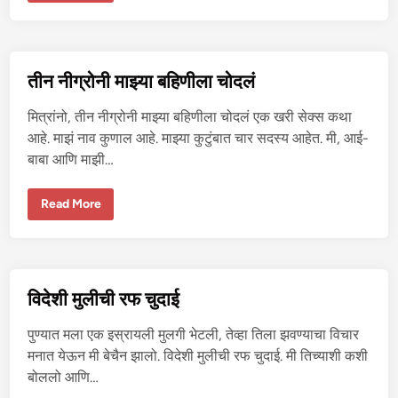
क
रा
ब
रो
ब
र
तीन नीग्रोनी माझ्या बहिणीला चोदलं
प
हि
ल्या
मित्रांनो, तीन नीग्रोनी माझ्या बहिणीला चोदलं एक खरी सेक्स कथा
सं
भो
आहे. माझं नाव कुणाल आहे. माझ्या कुटुंबात चार सदस्य आहेत. मी, आई-
गा
बाबा आणि माझी…
चा
आ
नं
द
ती
Read More
न
नी
ग्रो
नी
मा
झ्या
ब
विदेशी मुलीची रफ चुदाई
हि
णी
ला
पुण्यात मला एक इस्रायली मुलगी भेटली, तेव्हा तिला झवण्याचा विचार
चो
द
मनात येऊन मी बेचैन झालो. विदेशी मुलीची रफ चुदाई. मी तिच्याशी कशी
लं
बोललो आणि…