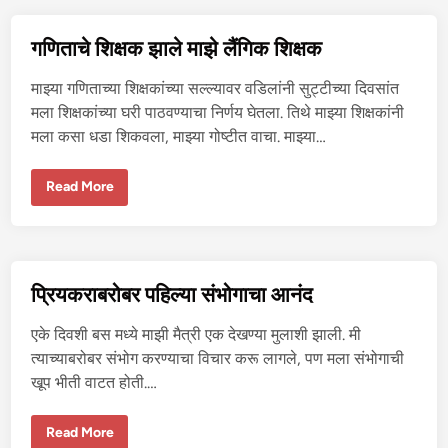
चू
त
त
गणिताचे शिक्षक झाले माझे लैंगिक शिक्षक
र
मि
ळा
माझ्या गणिताच्या शिक्षकांच्या सल्ल्यावर वडिलांनी सुट्टीच्या दिवसांत
ली
ना
मला शिक्षकांच्या घरी पाठवण्याचा निर्णय घेतला. तिथे माझ्या शिक्षकांनी
ही
मला कसा धडा शिकवला, माझ्या गोष्टीत वाचा. माझ्या…
प
ण
…
-
ग
Read More
१
णि
ता
चे
शि
क्ष
क
झा
प्रियकराबरोबर पहिल्या संभोगाचा आनंद
ले
मा
झे
एके दिवशी बस मध्ये माझी मैत्री एक देखण्या मुलाशी झाली. मी
लैं
गि
त्याच्याबरोबर संभोग करण्याचा विचार करू लागले, पण मला संभोगाची
क
खूप भीती वाटत होती.…
शि
क्ष
क
प्रि
Read More
य