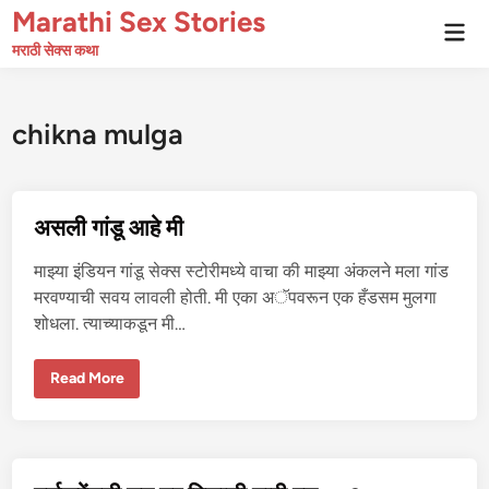
Skip
Marathi Sex Stories
Mai
to
Men
मराठी सेक्स कथा
content
chikna mulga
असली गांडू आहे मी
माझ्या इंडियन गांडू सेक्स स्टोरीमध्ये वाचा की माझ्या अंकलने मला गांड
मरवण्याची सवय लावली होती. मी एका अॅपवरून एक हँडसम मुलगा
शोधला. त्याच्याकडून मी…
अ
Read More
स
ली
गां
डू
आ
हे
मी