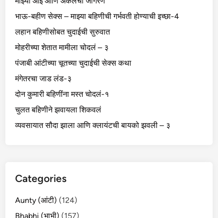
माझ्या आई आणि अंकलचा जागरण
भाऊ-बहीण सेक्स – माझ्या बहिणीची गर्भवती होण्याची इच्छा-4
लहान बहिणीसोबत चुदाईची सुरुवात
मोहरीच्या शेतात मामीला चोदलं – ३
पंजाबी आंटीच्या चूतच्या चुदाईची सेक्स कथा
मंगेतरचा जाड लंड-३
दोन कुमारी बहिणींना मस्त चोदलं-१
चुलत बहिणीने झवायला शिकवलं
व्यवसायात सौदा झाला आणि क्लायंटची बायको झवली – ३
Categories
Aunty (आंटी)
(124)
Bhabhi (भाभी)
(157)