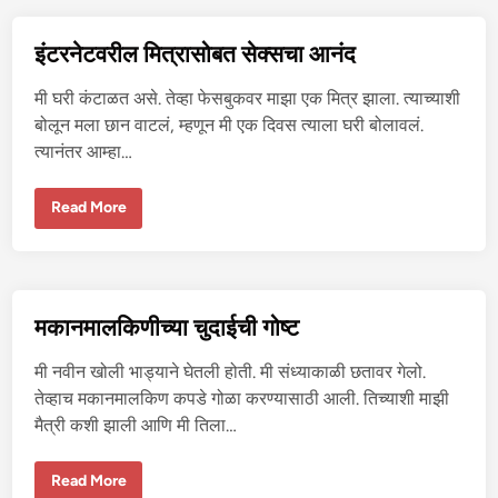
र
भे
ट
इंटरनेटवरील मित्रासोबत सेक्सचा आनंद
ले
ल्या
मु
मी घरी कंटाळत असे. तेव्हा फेसबुकवर माझा एक मित्र झाला. त्याच्याशी
ली
सो
बोलून मला छान वाटलं, म्हणून मी एक दिवस त्याला घरी बोलावलं.
ब
त्यानंतर आम्हा…
त
मा
झा
प
इं
Read More
हि
ट
ला
र
से
ने
क्स
ट
व
री
ल
मकानमालकिणीच्या चुदाईची गोष्ट
मि
त्रा
सो
मी नवीन खोली भाड्याने घेतली होती. मी संध्याकाळी छतावर गेलो.
ब
त
तेव्हाच मकानमालकिण कपडे गोळा करण्यासाठी आली. तिच्याशी माझी
से
मैत्री कशी झाली आणि मी तिला…
क्स
चा
आ
नं
म
Read More
द
का