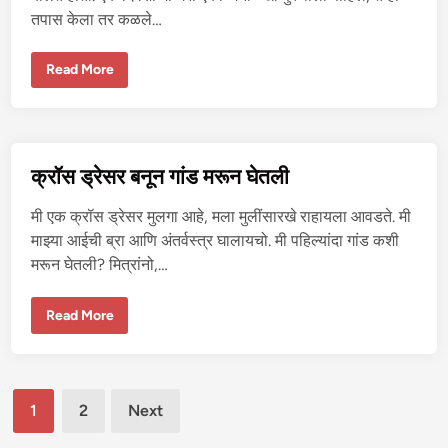
क
तपास केला तर कळले…
ता
-
१
कि
Read More
रा
ये
दा
रा
ची
चा
ल
क्रॉस ड्रेसर बनून गांड मरून घेतली
बा
ज
बा
मी एक क्रॉस ड्रेसर मुलगा आहे, मला मुलींसारखे राहायला आवडते. मी
य
को
माझ्या आईची ब्रा आणि अंतर्वस्त्र घालायचो. मी पहिल्यांदा गांड कशी
–
मरून घेतली? मित्रांनो,…
भा
ग
१
क्रॉ
Read More
स
ड्रे
स
र
ब
Posts
नू
1
2
Next
न
गां
pagination
ड