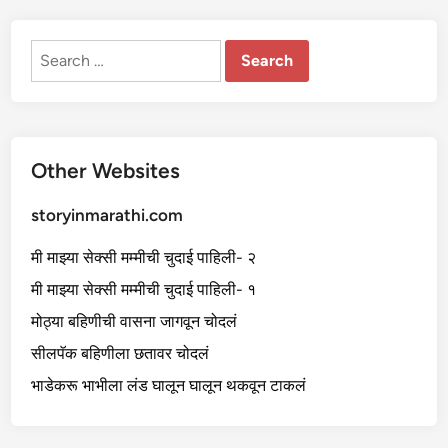
म
रू
न
घे
Search
त
for:
ली
Other Websites
storyinmarathi.com
मी माझ्या सेक्सी मम्मीची चुदाई पाहिली- २
मी माझ्या सेक्सी मम्मीची चुदाई पाहिली- १
मोठ्या बहिणीची वासना जागवून चोदलं
सीलपॅक बहिणीला छतावर चोदलं
भाडेकरू भाभीला लंड घालून घालून थकवून टाकलं