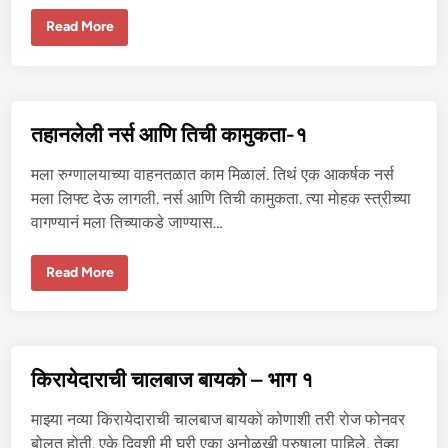
व
ला
त
Read More
हा
न
ले
ली
न
र्स
आ
तहानलेली नर्स आणि तिची कामुकता-१
णि
ति
ची
मला रुग्णालयाच्या वाहनतळात काम मिळालं. तिथं एक आकर्षक नर्स
का
मु
मला लिफ्ट देऊ लागली. नर्स आणि तिची कामुकता. त्या मोहक स्त्रीच्या
क
वागण्यानं मला तिच्याकडे जाण्यास…
ता
-
२
त
Read More
हा
न
ले
ली
न
र्स
आ
किरायेदाराची चालबाज बायको – भाग १
णि
ति
ची
माझ्या नव्या किरायेदाराची चालबाज बायको कोणाशी तरी रोज फोनवर
का
मु
बोलत होती. एके दिवशी मी घरी एका अनोळखी पुरुषाला पाहिले, तेव्हा