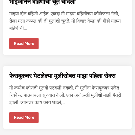
भाईजानने बहिणीची चूत चोदली
री
रि
क
माझ्या दोन बहिणी आहेत. एकदा मी माझ्या बहिणीच्या कॉलेजला गेलो,
सं
बं
तेव्हा मला कळलं की ती मुलांशी चुदते. मी विचार केला की मीही माझ्या
ध
बहिणीची…
भा
Read More
ई
जा
न
ने
ब
हि
णी
फेसबुकवर भेटलेल्या मुलीसोबत माझा पहिला सेक्स
ची
चू
त
मी कधीच कोणती मुलगी पटवली नव्हती. मी मुलींना फेसबुकवर फ्रेंड
चो
द
रिक्वेस्ट पाठवायला सुरुवात केली. एका अनोळखी मुलीशी माझी मैत्री
ली
झाली. त्यानंतर काय काय घडलं,…
फे
Read More
स
बु
क
व