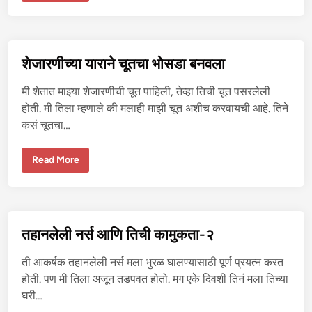
न
मा
ल
कि
णी
च्या
शेजारणीच्या याराने चूतचा भोसडा बनवला
चु
दा
ई
मी शेतात माझ्या शेजारणीची चूत पाहिली, तेव्हा तिची चूत पसरलेली
ची
गो
होती. मी तिला म्हणाले की मलाही माझी चूत अशीच करवायची आहे. तिने
ष्ट
कसं चूतचा…
शे
Read More
जा
र
णी
च्या
या
रा
ने
तहानलेली नर्स आणि तिची कामुकता-२
चू
त
चा
ती आकर्षक तहानलेली नर्स मला भुरळ घालण्यासाठी पूर्ण प्रयत्न करत
भो
स
होती. पण मी तिला अजून तडपवत होतो. मग एके दिवशी तिनं मला तिच्या
डा
घरी…
ब
न