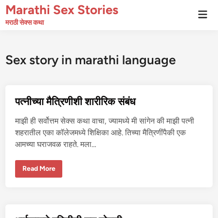
Skip
Marathi Sex Stories
Mai
to
Men
मराठी सेक्स कथा
content
Sex story in marathi language
पत्नीच्या मैत्रिणीशी शारीरिक संबंध
माझी ही सर्वोत्तम सेक्स कथा वाचा, ज्यामध्ये मी सांगेन की माझी पत्नी
शहरातील एका कॉलेजमध्ये शिक्षिका आहे. तिच्या मैत्रिणींपैकी एक
आमच्या घराजवळ राहते. मला…
प
Read More
त्नी
च्या
मै
त्रि
णी
शी
शा