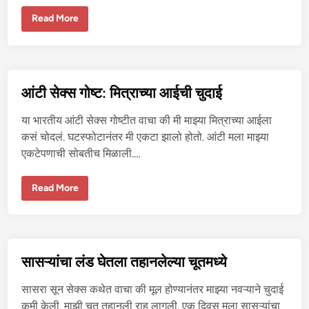
यो
Read More
गा
ट्रे
न
र
ने
दि
ली
आंटी सेक्स गोष्ट: मित्राच्या आईची चुदाई
चु
दा
ई
या भारतीय आंटी सेक्स गोष्टीत वाचा की मी माझ्या मित्राच्या आईला
ची
ट्रे
कसं चोदलं. घटस्फोटानंतर मी एकटा झालो होतो. आंटी मला माझ्या
निं
एकटेपणाची सोबतीच मिळाली.…
ग
आं
Read More
टी
से
क्स
गो
ष्ट
:
मि
सासऱ्यांचा लंड घेतला तहानलेल्या चूतमध्ये
त्रा
च्या
आ
सासरा सून सेक्स कथेत वाचा की मूल होण्यानंतर माझ्या नवऱ्याने चुदाई
ई
ची
कमी केली. माझी चूत तहानली राहू लागली. एक दिवस मला सासऱ्यांचा