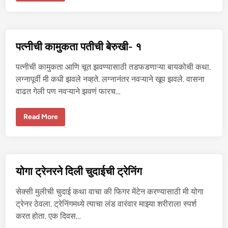
ची
का
मु
क
ता
प
पत्नीची कामुकता पतीची बेरुखी- १
ती
ची
बे
पत्नीची कामुकता आणि चूत झवण्यासाठी तडफडणाऱ्या बायकोची कथा.
रु
खी
लग्नापूर्वी मी कधी झवले नव्हते. लग्नानंतर नवऱ्याने खूप झवले. वासना
-
वाढत गेली पण नवऱ्याने झवणं फारच…
२
प
Read More
त्नी
ची
का
मु
क
ता
प
योगा ट्रेनरने दिली चुदाईची ट्रेनिंग
ती
ची
बे
सेक्सी मुलीची चुदाई कथा वाचा की फिगर मेंटेन करण्यासाठी मी योगा
रु
खी
ट्रेनर ठेवला. ट्रेनिंगमध्ये त्याचा लंड वारंवार माझ्या शरीराला स्पर्श
-
करत होता. एक दिवस…
१