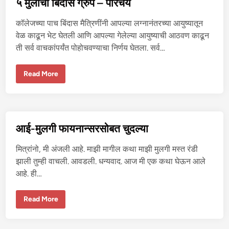
५ मुलींचा बिंदास ग्रुप – परिचय
य
को
ची
कॉलेजच्या पाच बिंदास मैत्रिणींनी आपल्या लग्नानंतरच्या आयुष्यातून
चू
त
वेळ काढून भेट घेतली आणि आपल्या गेलेल्या आयुष्याची आठवण काढून
चु
ती सर्व वाचकांपर्यंत पोहोचवण्याचा निर्णय घेतला. सर्व…
दा
ई
आ
णि
५
Read More
प्रे
मु
म
लीं
चा
बिं
दा
स
ग्रु
आई-मुलगी फायनान्सरसोबत चुदल्या
प
–
प
मित्रांनो, मी अंजली आहे. माझी मागील कथा माझी मुलगी मस्त रंडी
रि
च
झाली तुम्ही वाचली. आवडली. धन्यवाद. आज मी एक कथा घेऊन आले
य
आहे. ही…
आ
Read More
ई
-
मु
ल