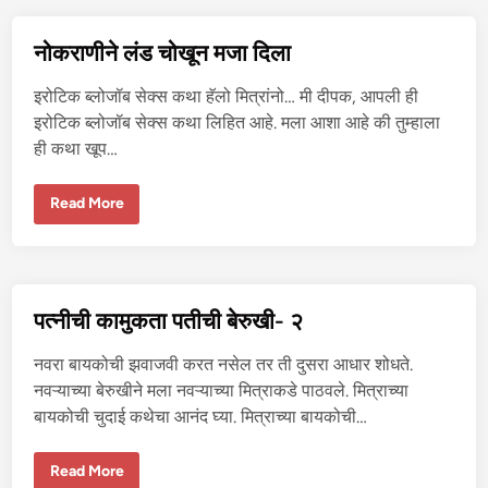
गी
फा
य
नोकराणीने लंड चोखून मजा दिला
ना
न्स
र
इरोटिक ब्लोजॉब सेक्स कथा हॅलो मित्रांनो… मी दीपक, आपली ही
सो
ब
इरोटिक ब्लोजॉब सेक्स कथा लिहित आहे. मला आशा आहे की तुम्हाला
त
ही कथा खूप…
चु
द
ल्या
नो
Read More
क
रा
णी
ने
लं
ड
चो
पत्नीची कामुकता पतीची बेरुखी- २
खू
न
म
नवरा बायकोची झवाजवी करत नसेल तर ती दुसरा आधार शोधते.
जा
दि
नवऱ्याच्या बेरुखीने मला नवऱ्याच्या मित्राकडे पाठवले. मित्राच्या
ला
बायकोची चुदाई कथेचा आनंद घ्या. मित्राच्या बायकोची…
प
Read More
त्नी