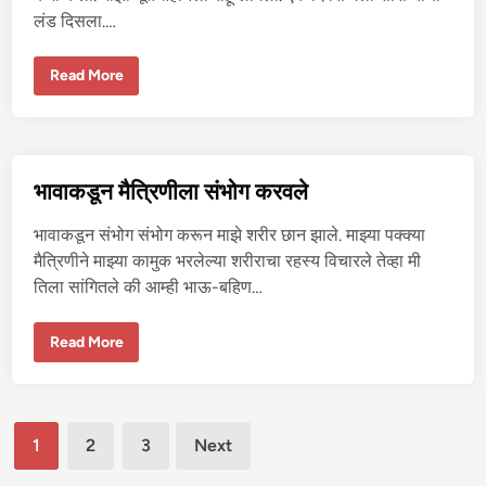
चु
लंड दिसला.…
दा
ई
सा
Read More
स
ऱ्यां
चा
लं
ड
घे
त
भावाकडून मैत्रिणीला संभोग करवले
ला
त
हा
भावाकडून संभोग संभोग करून माझे शरीर छान झाले. माझ्या पक्क्या
न
ले
मैत्रिणीने माझ्या कामुक भरलेल्या शरीराचा रहस्य विचारले तेव्हा मी
ल्या
तिला सांगितले की आम्ही भाऊ-बहिण…
चू
त
म
ध्ये
भा
Read More
वा
क
डू
न
मै
Posts
त्रि
1
2
3
Next
णी
ला
pagination
सं