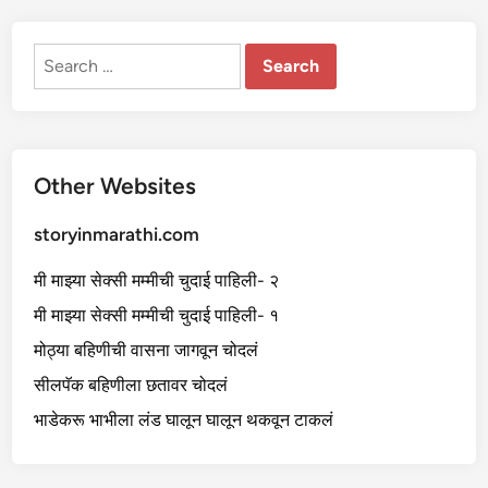
भो
ग
क
र
Search
व
for:
ले
Other Websites
storyinmarathi.com
मी माझ्या सेक्सी मम्मीची चुदाई पाहिली- २
मी माझ्या सेक्सी मम्मीची चुदाई पाहिली- १
मोठ्या बहिणीची वासना जागवून चोदलं
सीलपॅक बहिणीला छतावर चोदलं
भाडेकरू भाभीला लंड घालून घालून थकवून टाकलं