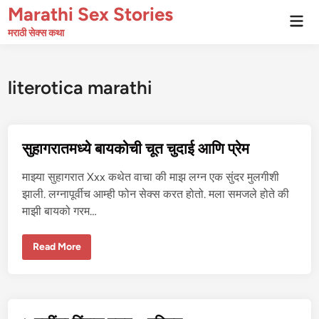
Skip
Marathi Sex Stories
Mai
to
Men
मराठी सेक्स कथा
content
literotica marathi
सुहागरातमध्ये बायकोची चूत चुदाई आणि प्रेम
माझ्या सुहागरात Xxx कथेत वाचा की माझ लग्न एक सुंदर मुलगीशी
झाली. लग्नापूर्वीच आम्ही फोन सेक्स करत होतो. मला समजले होते की
माझी बायको गरम…
सु
Read More
हा
ग
रा
त
म
ध्ये
बा