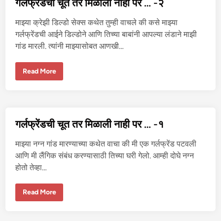
गर्लफ्रेंडची चूत तर मिळाली नाही पर … -२
क्स
माझ्या क्रेझी डिल्डो सेक्स कथेत तुम्ही वाचले की कसे माझ्या
गर्लफ्रेंडची आईने डिल्डोने आणि तिच्या बाबांनी आपल्या लंडाने माझी
गांड मारली. त्यांनी माझ्यासोबत आणखी…
ग
Read More
र्ल
फ्रें
ड
ची
चू
त
त
गर्लफ्रेंडची चूत तर मिळाली नाही पर … -१
र
मि
ळा
माझ्या नग्न गांड मारण्याच्या कथेत वाचा की मी एक गर्लफ्रेंड पटवली
ली
ना
आणि मी लैंगिक संबंध करण्यासाठी तिच्या घरी गेलो. आम्ही दोघे नग्न
ही
होतो तेव्हा…
प
र
…
-
ग
Read More
२
र्ल
फ्रें
ड
ची