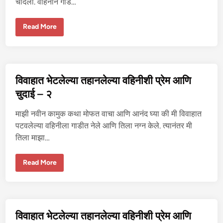
चोदला. वहिनीने गांड…
वि
Read More
वा
हा
त
भे
ट
ले
ल्या
विवाहात भेटलेल्या तहानलेल्या वहिनीशी प्रेम आणि
त
हा
चुदाई – २
न
ले
ल्या
माझी नवीन कामुक कथा मोफत वाचा आणि आनंद घ्या की मी विवाहात
व
हि
पटवलेल्या वहिनीला गाडीत नेले आणि तिला नग्न केले. त्यानंतर मी
नी
तिला माझा…
शी
प्रे
म
आ
वि
Read More
णि
वा
चु
हा
दा
त
ई
भे
–
ट
३
ले
ल्या
विवाहात भेटलेल्या तहानलेल्या वहिनीशी प्रेम आणि
त