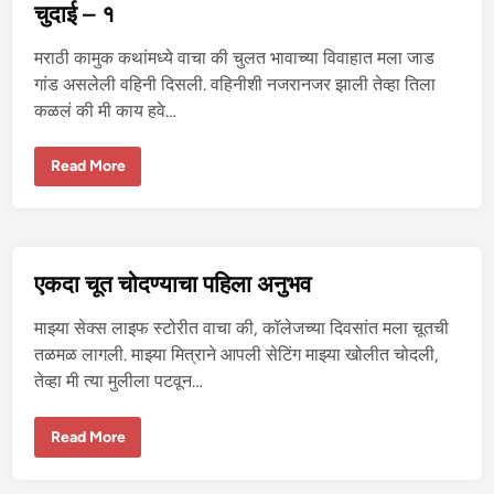
हा
चुदाई – १
न
ले
ल्या
मराठी कामुक कथांमध्ये वाचा की चुलत भावाच्या विवाहात मला जाड
व
हि
गांड असलेली वहिनी दिसली. वहिनीशी नजरानजर झाली तेव्हा तिला
नी
कळलं की मी काय हवे…
शी
प्रे
म
आ
वि
Read More
णि
वा
चु
हा
दा
त
ई
भे
–
ट
२
ले
ल्या
एकदा चूत चोदण्याचा पहिला अनुभव
त
हा
न
माझ्या सेक्स लाइफ स्टोरीत वाचा की, कॉलेजच्या दिवसांत मला चूतची
ले
ल्या
तळमळ लागली. माझ्या मित्राने आपली सेटिंग माझ्या खोलीत चोदली,
व
तेव्हा मी त्या मुलीला पटवून…
हि
नी
शी
प्रे
ए
Read More
म
क
आ
दा
णि
चू
चु