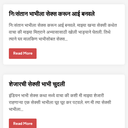
चू
त
त
निःसंतान भाभीला सेक्स करून आई बनवले
र
मि
ळा
निःसंतान भाभीला सेक्स करून आई बनवले. माझ्या खऱ्या सेक्सी कथेत
ली
ना
वाचा की माझ्या मित्राने अभ्यासासाठी खोली भाड्याने घेतली. तिथे
ही
त्याने घर मालकिण भाभीसोबत सेक्स…
प
र
…
-
निः
Read More
१
सं
ता
न
भा
भी
ला
से
शेजारची सेक्सी भाभी चुदली
क्स
क
रू
इंडियन भाभी सेक्स कथा मध्ये वाचा की कशी मी माझ्या शेजारी
न
आ
राहणाऱ्या एक सेक्सी भाभीला घूर घूर कर पटवले. मग मी त्या सेक्सी
ई
भाभीला…
ब
न
व
ले
शे
Read More
जा