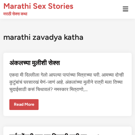
Skip
Marathi Sex Stories
Mai
to
Men
मराठी सेक्स कथा
content
marathi zavadya katha
अंकलच्या मुलीशी सेक्स
एकदा मी दिल्लीला गेलो आपल्या पापांच्या मित्राच्या घरी. आमच्या दोन्ही
कुटुंबांचं घरसारखं येणं-जाणं आहे. अंकलांच्या मुलीने रात्री मला तिच्या
चुदाईसाठी कसं चिथावलं? नमस्कार मित्राणो,…
अं
Read More
क
ल
च्या
मु
ली
शी
से