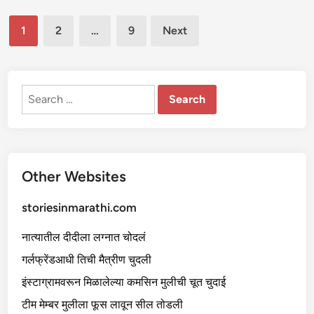
त
दा
चो
ई
Posts
द
–
1
2
…
9
Next
ण्या
१
चा
pagination
प
हि
ला
अ
नु
Search
भ
for:
व
Other Websites
storiesinmarathi.com
नात्यातील दीदीला लग्नात चोदलं
गर्लफ्रेंडआधी तिची मैत्रीण चुदली
इंस्टाग्रामवरून मिळालेल्या कमसिन मुलीची चूत चुदाई
टीम मेम्बर मुलीला फूस लावून सील तोडली