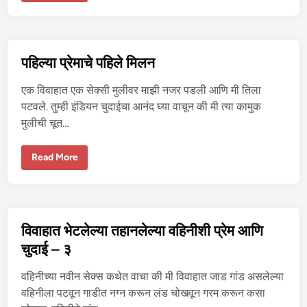
र
ची
से
क्सी
भा
भी
पहिल्या प्रेमाचे पहिले मिलन
चु
द
ली
एक विवाहात एक सेक्सी मुलीवर माझी नजर पडली आणि मी तिला
पटवले. तुम्ही इंडियन चुदाईचा आनंद घ्या वाचून की मी त्या कामुक
मुलीची चूत…
प
Read More
हि
ल्या
प्रे
मा
चे
प
हि
विवाहात भेटलेल्या तहानलेल्या वहिनीशी प्रेम आणि
ले
मि
चुदाई – ३
ल
न
वहिनीच्या नवीन सेक्स कथेत वाचा की मी विवाहात जाड गांड असलेल्या
वहिनीला पटवून गाडीत नग्न करून लंड चोखवून गरम करून कसा