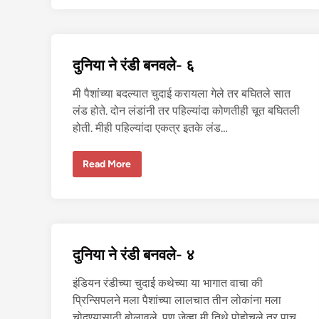
ड
ची
चू
त
त
र
दुनिया ने रंडी बनवले- ६
मि
ळा
ली
मी पैशांच्या बदल्यात चुदाई करायला गेले तर बघितले सात
ना
ही
लंड होते. दोन लंडांनी तर पहिल्यांदा कोणतीही चूत बघितली
प
र
होती. मीही पहिल्यांदा एकत्र इतके लंड…
…
-
२
दु
Read More
नि
या
ने
रं
डी
ब
न
व
दुनिया ने रंडी बनवले- ४
ले
-
६
इंडियन रंडीच्या चुदाई कथेच्या या भागात वाचा की
प्रिन्सिपलने मला पैशांच्या लालचात तीन लोकांना मला
चोदण्यासाठी बोलावले. पण जेव्हा मी तिथे पोहोचले तर पाच…