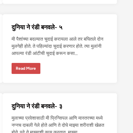
चू
त
त
र
मि
ळा
दुनिया ने रंडी बनवले- ५
ली
ना
ही
मी पैशांच्या बदल्यात चुदाई करायला आले तर बघितले दोन
प
र
मुलगेही होते. ते पहिल्यांदा चुदाई करणार होते. त्या मुलांनी
…
-
आपल्या रंडी आंटीची चुदाई करून कसा…
१
दु
Read More
नि
या
ने
रं
डी
ब
न
व
दुनिया ने रंडी बनवले- ३
ले
-
५
मुलाच्या प्रवेशासाठी मी प्रिन्सिपल आणि मास्तरच्या मध्ये
नग्नच दाबली गेले होते आणि ते दोघे माझ्या शरीराशी खेळत
होते. पुढे ते माझ्याशी काय करतात, माझ्या…