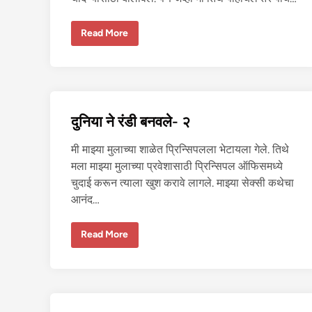
दु
Read More
नि
या
ने
रं
डी
ब
न
व
दुनिया ने रंडी बनवले- २
ले
-
४
मी माझ्या मुलाच्या शाळेत प्रिन्सिपलला भेटायला गेले. तिथे
मला माझ्या मुलाच्या प्रवेशासाठी प्रिन्सिपल ऑफिसमध्ये
चुदाई करून त्याला खुश करावे लागले. माझ्या सेक्सी कथेचा
आनंद…
दु
Read More
नि
या
ने
रं
डी
ब
न
व