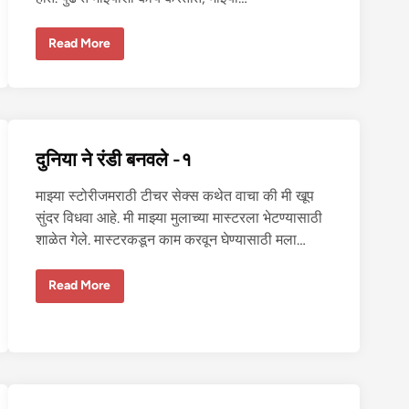
दु
Read More
नि
या
ने
रं
डी
ब
न
व
दुनिया ने रंडी बनवले -१
ले
-
३
माझ्या स्टोरीजमराठी टीचर सेक्स कथेत वाचा की मी खूप
सुंदर विधवा आहे. मी माझ्या मुलाच्या मास्टरला भेटण्यासाठी
शाळेत गेले. मास्टरकडून काम करवून घेण्यासाठी मला…
दु
Read More
नि
या
ने
रं
डी
ब
न
व
ले