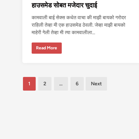
हाउसमेड सोबत मजेदार चुदाई
ले
-
२
कामवाली बाई सेक्स कथेत वाचा की माझी बायको गरोदर
राहिली तेव्हा मी एक हाउसमेड ठेवली. जेव्हा माझी बायको
माहेरी गेली तेव्हा मी त्या कामवालीला…
हा
Read More
उ
स
मे
ड
सो
ब
त
Posts
म
1
2
…
6
Next
जे
pagination
दा
र
चु
दा
ई