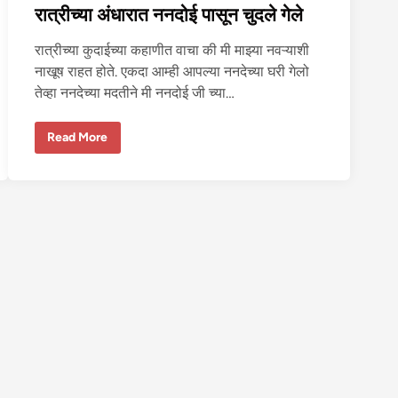
-
रात्रीच्या अंधारात ननदोई पासून चुदले गेले
१
रात्रीच्या कुदाईच्या कहाणीत वाचा की मी माझ्या नवऱ्याशी
नाखूष राहत होते. एकदा आम्ही आपल्या ननदेच्या घरी गेलो
तेव्हा ननदेच्या मदतीने मी ननदोई जी च्या…
रा
Read More
त्री
च्या
अं
धा
रा
त
न
न
दो
ई
पा
सू
न
चु
द
ले
गे
ले