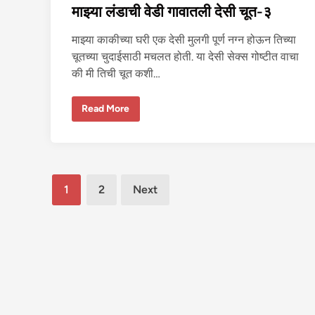
माझ्या लंडाची वेडी गावातली देसी चूत-३
२
माझ्या काकीच्या घरी एक देसी मुलगी पूर्ण नग्न होऊन तिच्या
चूतच्या चुदाईसाठी मचलत होती. या देसी सेक्स गोष्टीत वाचा
की मी तिची चूत कशी…
मा
Read More
झ्या
लं
डा
ची
वे
डी
गा
Posts
वा
1
2
Next
त
pagination
ली
दे
सी
चू
त
-
३