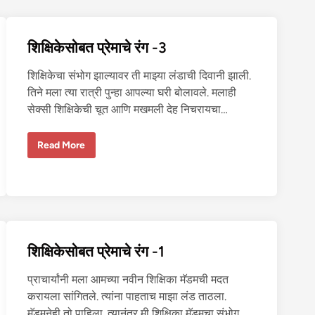
व
शी
ची
चू
शिक्षिकेसोबत प्रेमाचे रंग -3
त
चु
दा
शिक्षिकेचा संभोग झाल्यावर ती माझ्या लंडाची दिवानी झाली.
ई
तिने मला त्या रात्री पुन्हा आपल्या घरी बोलावले. मलाही
सेक्सी शिक्षिकेची चूत आणि मखमली देह निचरायचा…
शि
Read More
क्षि
के
सो
ब
त
प्रे
मा
चे
रं
ग
शिक्षिकेसोबत प्रेमाचे रंग -1
-
3
प्राचार्यांनी मला आमच्या नवीन शिक्षिका मॅडमची मदत
करायला सांगितले. त्यांना पाहताच माझा लंड ताठला.
मॅडमनेही तो पाहिला. त्यानंतर मी शिक्षिका मॅडमचा संभोग