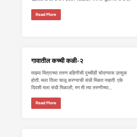
शि
Read More
क्षि
के
सो
ब
त
प्रे
मा
चे
रं
ग
गावातील कच्ची कळी-२
-
2
माझ्या मित्राच्या तरुण बहिणीची पुच्चीही चोदण्यास उत्सुक
होती. मला तिला चालू करण्याची संधी मिळत नव्हती. एके
दिवशी मला संधी मिळाली, मग मी त्या तरुणीच्या…
गा
Read More
वा
ती
ल
क
च्ची
क
ळी
-