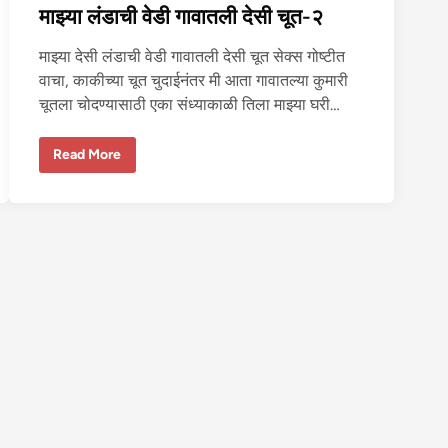
माझ्या लंडाची वेडी गावातली देसी चूत-२
१
माझ्या देसी लंडाची वेडी गावातली देसी चूत सेक्स गोष्टीत
वाचा, काकीच्या चूत चुदाईनंतर मी आता गावातल्या कुमारी
चूतला चोदण्यासाठी एका संध्याकाळी तिला माझ्या घरी…
मा
Read More
झ्या
लं
डा
ची
वे
डी
गा
वा
त
ली
दे
सी
चू
त
-
२