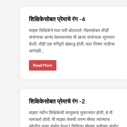
स
ना
शिक्षिकेसोबत प्रेमाचे रंग -4
माझ्या शिक्षिकेने मला घरी बोलावले. मॅडमसोबत तोंडी
संभोगाचा आनंद घेतल्यानंतर मी खऱ्या संभोगाला सुरुवात
केली. तीही एक परिपूर्ण खेळाडू होती. मला तिच्या गांडीचा
आनंदही…
शि
Read More
क्षि
के
सो
ब
त
प्रे
मा
चे
शिक्षिकेसोबत प्रेमाचे रंग -2
रं
ग
-
माझ्या नवीन शिक्षिकेची कामुकता तुफानावर होती, हे मी
4
समजलो होतो. मी माझ्या सेक्सी तरुण मॅमचा त्यांच्याच
खोलीत कसा संभोग केला? शिक्षिका मॅमच्या चूतीच्या संभोग…