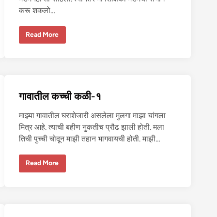
करू शकलो…
शि
Read More
क्षि
के
सो
ब
त
प्रे
मा
चे
गावातील कच्ची कळी-१
रं
ग
-
माझ्या गावातील घराशेजारी असलेला मुलगा माझा चांगला
1
मित्र आहे. त्याची बहीण नुकतीच प्रौढ झाली होती. मला
तिची पुच्ची चोदून माझी तहान भागवायची होती. माझी…
गा
Read More
वा
ती
ल
क
च्ची
क
ळी
-