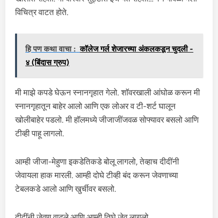
विचित्र वाटत होते.
हि पण कथा वाचा :
कॉलेज गर्ल शेजारच्या अंकलकडून चुदली -
४ (बिंदास ग्रुप)
मी माझे कपडे घेऊन स्नानगृहात गेलो. शॉवरखाली आंघोळ करून मी
स्नानगृहातून बाहेर आलो आणि एक लोअर व टी-शर्ट घालून
खोलीबाहेर पडलो. मी हॉलमध्ये जीजाजींजवळ सोफ्यावर बसलो आणि
टीव्ही पाहू लागलो.
आम्ही जीजा-मेहुणा इकडेतिकडे बोलू लागलो, तेव्हाच दीदींनी
जेवायला हाक मारली. आम्ही दोघे टीव्ही बंद करून जेवणाच्या
टेबलकडे आलो आणि खुर्चीवर बसलो.
दीदींनी जेवण वाढले आणि आम्ही तिघे जेवू लागलो.