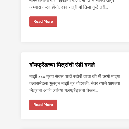
मामेबहीणीची कशी झवझवी केली. मी तिच्यासोबत राहून
लं
अभ्यास करत होतो. एका रात्री मी तिला कुठे तरी…
से
Read More
क्सी
मा
मे
ब
ही
ण
ची
झ
व
झ
बॉयफ्रेंडच्या मित्रांची रंडी बनले
वी
माझी xxx ग्रुप सेक्स पार्टी स्टोरी वाचा की मी कशी माझ्या
क्लासमेटला भुलवून माझी बुर चोदवली. नंतर त्याने आपल्या
मित्रांना आणि त्यांच्या गर्लफ्रेंड्सना घेऊन…
बॉ
Read More
य
फ्रें
ड
च्या
मि
त्रां