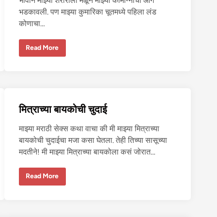
भावाने माझ्या शरीराला मळून माझ्या कामाग्नीची आग
भडकावली. पण माझ्या कुमारिका चूतमध्ये पहिला लंड
कोणाचा…
मा
Read More
झ्या
भा
वा
ने
मा
झ्या
श
री
मित्राच्या बायकोची चुदाई
रा
त
आ
माझ्या मराठी सेक्स कथा वाचा की मी माझ्या मित्राच्या
ग
ला
बायकोची चुदाईचा मजा कसा घेतला. तेही तिच्या सासूच्या
व
ली
मदतीने! मी माझ्या मित्राच्या बायकोला कसं जोरात…
मि
Read More
त्रा
च्या
बा
य
को
ची