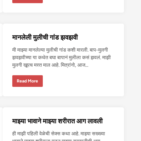
ई
-
मु
ल
गी
यां
नी
चु
मानलेली मुलीची गांड झवझवी
दा
ई
क
मी माझ्या मानलेल्या मुलीची गांड कशी मारली. बाप-मुलगी
रू
न
झवझवीच्या या कथेत बघा बापानं मुलीला कसं झवलं. माझी
व्य
व
मुलगी खूपच मस्त माल आहे. मित्रांनो, आज…
सा
य
चा
मा
ल
Read More
न
व
ले
ला
ली
मु
ली
ची
गां
ड
माझ्या भावाने माझ्या शरीरात आग लावली
झ
व
झ
ही माझी पहिली वेळेची सेक्स कथा आहे. माझ्या सख्ख्या
वी