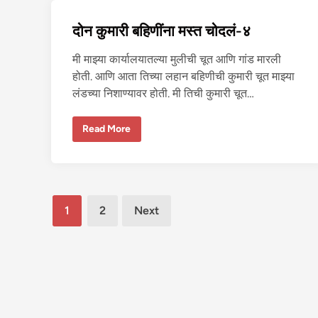
ची
रं
दोन कुमारी बहिणींना मस्त चोदलं-४
डी
ब
न
मी माझ्या कार्यालयातल्या मुलीची चूत आणि गांड मारली
ले
होती. आणि आता तिच्या लहान बहिणीची कुमारी चूत माझ्या
लंडच्या निशाण्यावर होती. मी तिची कुमारी चूत…
दो
Read More
न
कु
मा
री
ब
हि
णीं
Posts
ना
1
2
Next
म
pagination
स्त
चो
द
लं
-
४