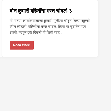
चु
दा
दोन कुमारी बहिणींना मस्त चोदलं-३
ई
मी माझ्या कार्यालयातल्या कुमारी मुलीला चोदून तिच्या चूतची
सील तोडली. बहिणींना मस्त चोदलं. तिला या चुदाईत मजा
आली. म्हणून एके दिवशी मी तिची गांड…
दो
Read More
न
कु
मा
री
ब
हि
णीं
ना
म
स्त
चो
द
लं
-
३