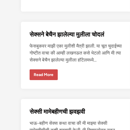
गी
श
ह
रा
त
चो
द
ली
सेक्सने बेचैन झालेल्या मुलीला चोदलं
फेसबुकवर माझी एका मुलीशी मैत्री झाली. या चूत चुदाईच्या
गोष्टीत वाचा की आम्ही लखनऊत कसे भेटलो आणि मी त्या
सेक्सने बेचैन झालेल्या मुलीला हॉटेलमध्ये…
से
Read More
क्स
ने
बे
चै
न
झा
ले
ल्या
सेक्सी मामेबहीणची झवझवी
मु
ली
ला
भाऊ-बहीण सेक्स कथा वाचा की मी माझ्या सेक्सी
चो
द