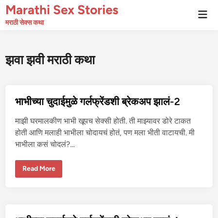
Skip
Marathi Sex Stories
Mai
to
Men
मराठी सेक्स कथा
content
झवा झवी मराठी कथा
भाभीच्या चुदाईमुळे गर्लफ्रेंडशी ब्रेकअप झालं-2
माझी घरमालकीण भाभी खूपच सेक्सी होती. ती माझ्यावर डोरे टाकत
होती आणि मलाही भाभीला चोदायचं होतं, पण मला भीती वाटायची. मी
भाभीला कसं चोदलं?…
भा
Read More
भी
च्या
चु
दा
ई
मु
ळे