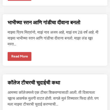
भा
भी
आ
णि
ए
क
भाभीच्या स्तन आणि गांडीचा दीवाना बनलो
टा
दे
व
माझ्या प्रिय मित्रांनो, माझं नाव अजय आहे, माझं वय 28 वर्षं आहे. मी
र
यां
माझ्या भाभीच्या स्तन आणि गांडीचा दीवाना बनलो. माझा लंड खूप
च्या
मस्त…
त
चू
त
चु
भा
Read More
दा
भी
ई
च्या
स्त
न
आ
णि
गां
कॉलेज टीचरची चुदाईची कथा
डी
चा
दी
आमच्या कॉलेजमध्ये एक टीचर शिकवण्यासाठी आली. ती दिसायला
वा
ना
खूपच आकर्षक मुलगी वाटत होती. सगळे मुलं तिच्यावर फिदा होते. पण
ब
मला माझ्या टीचरची चुदाई करण्याची…
न
लो