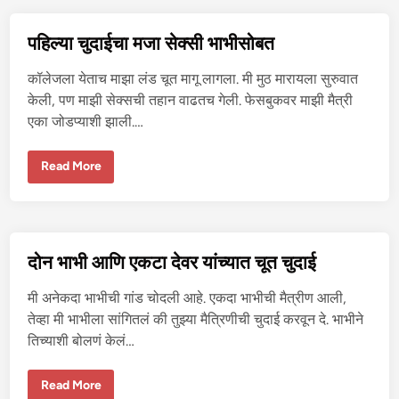
ने
आ
ले
पहिल्या चुदाईचा मजा सेक्सी भाभीसोबत
ल्या
भा
भी
कॉलेजला येताच माझा लंड चूत मागू लागला. मी मुठ मारायला सुरुवात
ची
चु
केली, पण माझी सेक्सची तहान वाढतच गेली. फेसबुकवर माझी मैत्री
दा
एका जोडप्याशी झाली.…
ई
प
Read More
हि
ल्या
चु
दा
ई
चा
म
दोन भाभी आणि एकटा देवर यांच्यात चूत चुदाई
जा
से
क्सी
मी अनेकदा भाभीची गांड चोदली आहे. एकदा भाभीची मैत्रीण आली,
भा
भी
तेव्हा मी भाभीला सांगितलं की तुझ्या मैत्रिणीची चुदाई करवून दे. भाभीने
सो
तिच्याशी बोलणं केलं…
ब
त
दो
Read More
न