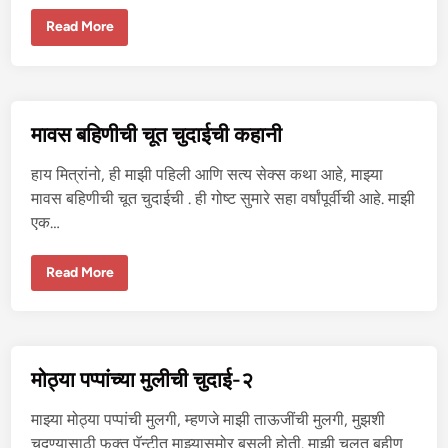
कॉ
Read More
ले
ज
टी
च
र
ची
चु
मावस बहिणीची चूत चुदाईची कहानी
दा
ई
ची
हाय मित्रांनो, ही माझी पहिली आणि सत्य सेक्स कथा आहे, माझ्या
क
था
मावस बहिणीची चूत चुदाईची . ही गोष्ट सुमारे सहा वर्षांपूर्वीची आहे. माझी
एक…
मा
Read More
व
स
ब
हि
णी
ची
चू
मोठ्या पप्पांच्या मुलीची चुदाई-२
त
चु
दा
माझ्या मोठ्या पप्पांची मुलगी, म्हणजे माझी ताऊजींची मुलगी, मुझशी
ई
ची
चुदण्यासाठी फक्त पॅन्टीत माझ्यासमोर बसली होती. माझी चुलत बहीण