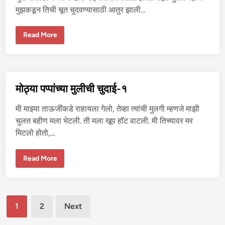
क
मुझकडून तिची चूत चुदवण्यासाठी आतुर झाली…
हा
नी
मो
Read More
ठ्या
प
प्पां
च्या
मु
ली
ची
मोठ्या पप्पांच्या मुलीची चुदाई-१
चु
दा
ई
मी माझ्या ताऊजींकडे राहायला गेलो, तेव्हा त्यांची मुलगी म्हणजे माझी
-
२
चुलत बहीण मला भेटली. ती मला खूप हॉट वाटली. मी तिच्यावर मर
मिटलो होतो,…
मो
Read More
ठ्या
प
प्पां
च्या
मु
Posts
ली
1
2
Next
ची
चु
pagination
दा