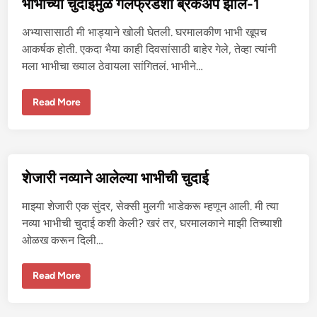
भाभीच्या चुदाईमुळे गर्लफ्रेंडशी ब्रेकअप झालं-1
ग
र्ल
फ्रें
अभ्यासासाठी मी भाड्याने खोली घेतली. घरमालकीण भाभी खूपच
ड
शी
आकर्षक होती. एकदा भैया काही दिवसांसाठी बाहेर गेले, तेव्हा त्यांनी
ब्रे
मला भाभीचा ख्याल ठेवायला सांगितलं. भाभीने…
क
अ
प
झा
भा
Read More
लं
भी
-
च्या
2
चु
दा
ई
मु
ळे
शेजारी नव्याने आलेल्या भाभीची चुदाई
ग
र्ल
फ्रें
माझ्या शेजारी एक सुंदर, सेक्सी मुलगी भाडेकरू म्हणून आली. मी त्या
ड
शी
नव्या भाभीची चुदाई कशी केली? खरं तर, घरमालकाने माझी तिच्याशी
ब्रे
ओळख करून दिली…
क
अ
प
झा
शे
Read More
लं
जा
-
री
1
न
व्या