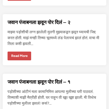
-
मा
मी
ची
झ
व
जवान पंजाबनला झवून पोर दिलं – २
झ
वी
क
माझ्या पड़ोशीची लग्न झालेली मुलगी मुझ्याकडून झवून घ्यायची जिद्द
था
करत होती. माझं मनही तिच्या चूतमध्ये लंड पेलायचं झालं होतं. वाचा मी
तिला कशी झवली…
ज
Read More
वा
न
पं
जा
ब
न
ला
जवान पंजाबनला झवून पोर दिलं – १
झ
वू
न
पड़ोशीच्या आंटीनं मला कामानिमित्त आपल्या मुलीच्या घरी पाठवलं.
पो
र
तिच्याशी माझी मैत्रीही होती. घर पाहून ती खूप खूश झाली. मी तिथेच
दि
पड़ोशीच्या मुलीला झवलं! कसं?…
लं
–