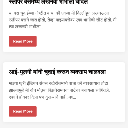
स्लीपर बसमध्ये लखनवी भाभीला चोदले
भी
ची
चू
या बस चुदाईच्या गोष्टीत वाचा की एकदा मी दिल्लीहून लखनऊला
त
चु
स्लीपर बसने जात होतो, तेव्हा माझ्याबरोबर एका भाभीची सीट होती. मी
दा
त्या लखनवी भाभीला…
ई
स्ली
Read More
प
र
ब
स
म
ध्ये
ल
आई-मुलगी यांनी चुदाई करून व्यवसाय चालवला
ख
न
वी
माझ्या फ्री इंडियन सेक्स स्टोरीजमध्ये वाचा की व्यवसायात तोटा
भा
भी
झाल्यामुळे मी दोन मोठ्या बिझनेसमनना पार्टनर बनायला सांगितले.
ला
एकाने होकार दिला पण दुसऱ्याने नाही. मग…
चो
द
ले
आ
Read More
ई
-
मु
ल