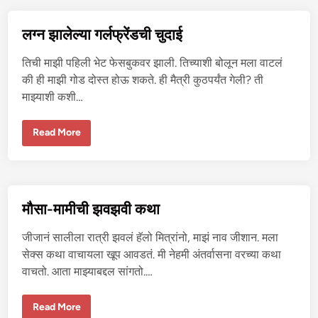
गी
यां
नी
लग्न झालेल्या गर्लफ्रेंडची चुदाई
चु
दा
ई
तिची माझी पहिली भेट फेसबुकवर झाली. तिच्याशी बोलून मला वाटलं
क
रू
की ही माझी गोड दोस्त होऊ शकते. ही मैत्री कुठपर्यंत गेली? ती
न
माझ्याशी कशी…
व्य
व
सा
य
ल
Read More
चा
ग्न
ल
झा
व
ले
ला
ल्या
ग
र्ल
फ्रें
मौसा-मामीची झवझवी कथा
ड
ची
चु
जीजानं सालीला रात्री झवलं हॅलो मित्रांनो, माझं नाव जीशान. मला
दा
ई
सेक्स कथा वाचायला खूप आवडतं. मी नेहमी अंतर्वासना वरच्या कथा
वाचतो. आता माझ्याबद्दल सांगतो.…
मौ
Read More
सा