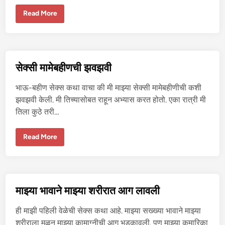
२
ज
Read More
वा
न
पं
जा
ब
न
ला
सेक्सी मामेबहीणची झवझवी
झ
वू
न
भाऊ-बहीण सेक्स कथा वाचा की मी माझ्या सेक्सी मामेबहीणीची कशी
पो
र
झवझवी केली. मी तिच्यासोबत राहून अभ्यास करत होतो. एका रात्री मी
दि
तिला कुठे तरी…
लं
–
१
से
Read More
क्सी
मा
मे
ब
ही
ण
ची
माझ्या भावाने माझ्या शरीरात आग लावली
झ
व
झ
ही माझी पहिली वेळेची सेक्स कथा आहे. माझ्या सख्ख्या भावाने माझ्या
वी
शरीराला मळून माझ्या कामाग्नीची आग भडकावली. पण माझ्या कुमारिका