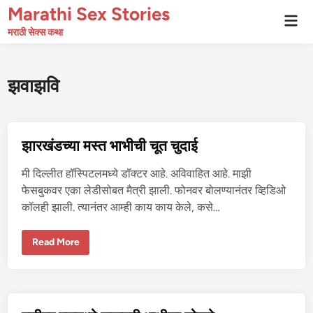
Skip
Marathi Sex Stories
Mai
to
Men
मराठी सेक्स कथा
content
झवाझवि
झारखंडच्या मस्त भाभीची चूत चुदाई
मी दिल्लीत हॉस्पिटलमध्ये डॉक्टर आहे. अविवाहित आहे. माझी
फेसबुकवर एका लेडीसोबत मैत्री झाली. फोनवर बोलण्यानंतर व्हिडिओ
कॉलही झाली. त्यानंतर आम्ही काय काय केले, कसे…
झा
Read More
र
खं
ड
च्या
म
स्त
भा