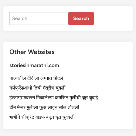
को
चु
द
ली
Search
-
for:
३
Other Websites
storiesinmarathi.com
नात्यातील दीदीला लग्नात चोदलं
गर्लफ्रेंडआधी तिची मैत्रीण चुदली
इंस्टाग्रामवरून मिळालेल्या कमसिन मुलीची चूत चुदाई
टीम मेम्बर मुलीला फूस लावून सील तोडली
भाभीने सीक्रेट वाइफ बनून चूत चुदवली