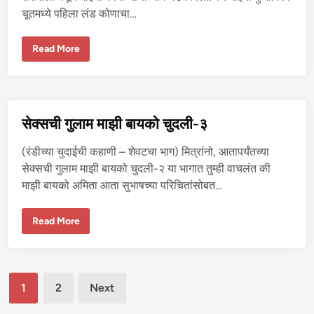
चूतमध्ये पहिला लंड कोणाचा…
मा
Read More
झ्या
भा
वा
ने
मा
झ्या
श
सेक्सची गुलाम माझी बायको चुदली-३
री
रा
त
(रंडीच्या चुदाईची कहाणी – शेवटचा भाग) मित्रांनो, आतापर्यंतच्या
आ
ग
सेक्सची गुलाम माझी बायको चुदली-२ या भागात तुम्ही वाचलंत की
ला
माझी बायको अमिता आता सुभाषच्या परिचितांसोबत…
व
ली
से
Read More
क्स
ची
गु
ला
म
Posts
मा
1
2
Next
झी
बा
pagination
य