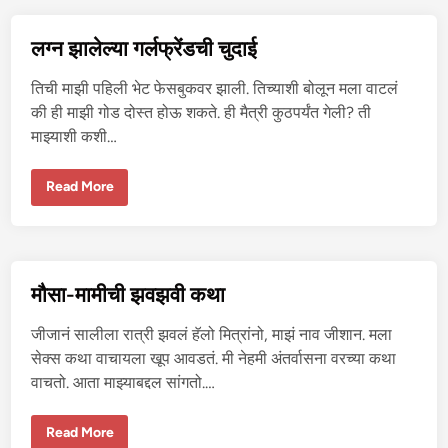
गी
यां
नी
लग्न झालेल्या गर्लफ्रेंडची चुदाई
चु
दा
ई
तिची माझी पहिली भेट फेसबुकवर झाली. तिच्याशी बोलून मला वाटलं
क
रू
की ही माझी गोड दोस्त होऊ शकते. ही मैत्री कुठपर्यंत गेली? ती
न
माझ्याशी कशी…
व्य
व
सा
य
ल
Read More
चा
ग्न
ल
झा
व
ले
ला
ल्या
ग
र्ल
फ्रें
मौसा-मामीची झवझवी कथा
ड
ची
चु
जीजानं सालीला रात्री झवलं हॅलो मित्रांनो, माझं नाव जीशान. मला
दा
ई
सेक्स कथा वाचायला खूप आवडतं. मी नेहमी अंतर्वासना वरच्या कथा
वाचतो. आता माझ्याबद्दल सांगतो.…
मौ
Read More
सा