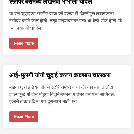
स्लीपर बसमध्ये लखनवी भाभीला चोदले
भी
ची
चू
या बस चुदाईच्या गोष्टीत वाचा की एकदा मी दिल्लीहून लखनऊला
त
चु
स्लीपर बसने जात होतो, तेव्हा माझ्याबरोबर एका भाभीची सीट होती. मी
दा
त्या लखनवी भाभीला…
ई
स्ली
Read More
प
र
ब
स
म
ध्ये
ल
आई-मुलगी यांनी चुदाई करून व्यवसाय चालवला
ख
न
वी
माझ्या फ्री इंडियन सेक्स स्टोरीजमध्ये वाचा की व्यवसायात तोटा
भा
भी
झाल्यामुळे मी दोन मोठ्या बिझनेसमनना पार्टनर बनायला सांगितले.
ला
एकाने होकार दिला पण दुसऱ्याने नाही. मग…
चो
द
ले
आ
Read More
ई
-
मु
ल