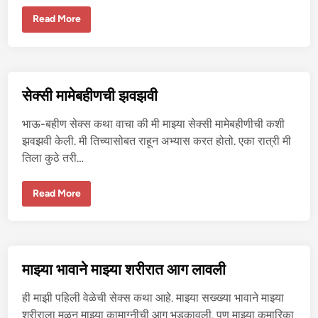
२
ज
Read More
वा
न
पं
जा
ब
न
ला
सेक्सी मामेबहीणची झवझवी
झ
वू
न
भाऊ-बहीण सेक्स कथा वाचा की मी माझ्या सेक्सी मामेबहीणीची कशी
पो
र
झवझवी केली. मी तिच्यासोबत राहून अभ्यास करत होतो. एका रात्री मी
दि
तिला कुठे तरी…
लं
–
१
से
Read More
क्सी
मा
मे
ब
ही
ण
ची
माझ्या भावाने माझ्या शरीरात आग लावली
झ
व
झ
ही माझी पहिली वेळेची सेक्स कथा आहे. माझ्या सख्ख्या भावाने माझ्या
वी
शरीराला मळून माझ्या कामाग्नीची आग भडकावली. पण माझ्या कुमारिका