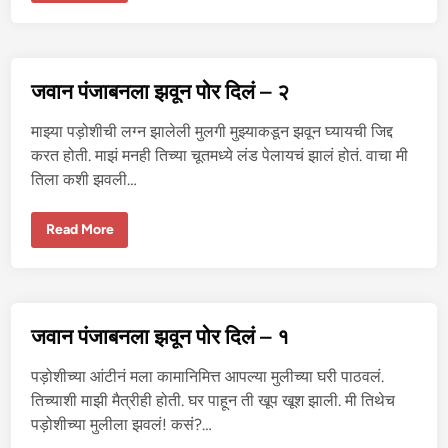
-
मा
मी
ची
झ
व
जवान पंजाबनला झवून पोर दिलं – २
झ
वी
क
माझ्या पड़ोशीची लग्न झालेली मुलगी मुझ्याकडून झवून घ्यायची जिद्द
था
करत होती. माझं मनही तिच्या चूतमध्ये लंड पेलायचं झालं होतं. वाचा मी
तिला कशी झवली…
ज
Read More
वा
न
पं
जा
ब
न
ला
जवान पंजाबनला झवून पोर दिलं – १
झ
वू
न
पड़ोशीच्या आंटीनं मला कामानिमित्त आपल्या मुलीच्या घरी पाठवलं.
पो
र
तिच्याशी माझी मैत्रीही होती. घर पाहून ती खूप खूश झाली. मी तिथेच
दि
पड़ोशीच्या मुलीला झवलं! कसं?…
लं
–