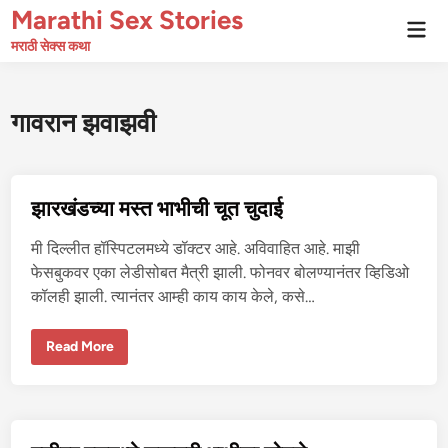
Skip
Marathi Sex Stories
Mai
to
Men
मराठी सेक्स कथा
content
गावरान झवाझवी
झारखंडच्या मस्त भाभीची चूत चुदाई
मी दिल्लीत हॉस्पिटलमध्ये डॉक्टर आहे. अविवाहित आहे. माझी
फेसबुकवर एका लेडीसोबत मैत्री झाली. फोनवर बोलण्यानंतर व्हिडिओ
कॉलही झाली. त्यानंतर आम्ही काय काय केले, कसे…
झा
Read More
र
खं
ड
च्या
म
स्त
भा