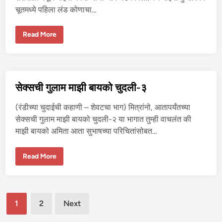
चूतमध्ये पहिला लंड कोणाचा…
मा
Read More
झ्या
भा
वा
ने
मा
झ्या
श
सेक्सची गुलाम माझी बायको चुदली-३
री
रा
त
(रंडीच्या चुदाईची कहाणी – शेवटचा भाग) मित्रांनो, आतापर्यंतच्या
आ
ग
सेक्सची गुलाम माझी बायको चुदली-२ या भागात तुम्ही वाचलंत की
ला
माझी बायको अमिता आता सुभाषच्या परिचितांसोबत…
व
ली
से
Read More
क्स
ची
गु
ला
म
Posts
मा
1
2
Next
झी
बा
pagination
य