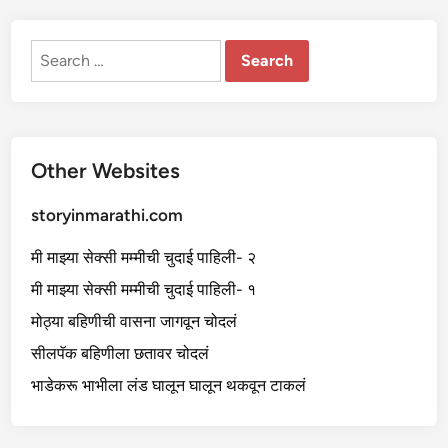
को
चु
द
ली
Search
-
for:
३
Other Websites
storyinmarathi.com
मी माझ्या सेक्सी मम्मीची चुदाई पाहिली- २
मी माझ्या सेक्सी मम्मीची चुदाई पाहिली- १
मोठ्या बहिणीची वासना जागवून चोदलं
सीलपॅक बहिणीला छतावर चोदलं
भाडेकरू भाभीला लंड घालून घालून थकवून टाकलं