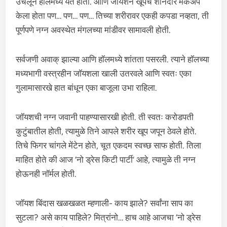
उचलून हॉलमध्ये येत होता. आणि जॉयशने खूपच शानदार मेकअप
केला होता पण… पण… पण… तिच्या शरीरावर एकही कपडा नव्हता, ती
पूर्णपणे नग्न अवस्थेत मंगलच्या मांडीवर सामावली होती.
सर्वजणी अवाक् झाल्या आणि हॉलमध्ये शांतता पसरली. त्याने हॉलच्या
मध्यभागी वस्त्रहीन जॉयशला खाली उतरवले आणि स्वतः एका
गुलामासारखे हात बांधून एका बाजूला उभा राहिला.
जॉयशची नग्न जवानी पाहण्यासारखी होती. ती स्वतः करोडपती
कुटुंबातील होती, त्यामुळे तिने आपले शरीर खूप जपून ठेवले होते.
तिचे फिगर चांगले मेंटेन होते, चूत एकदम स्वच्छ साफ होती. तिला
माहित होते की आज ‘नो ड्रेस किटी पार्टी’ आहे, त्यामुळे ती नग्न
होऊनही नॉर्मल होती.
जॉयश बिंदास खळखळत म्हणाली- काय झाले? सर्वांना साप का
सुटला? असे काय पाहिले? मित्रांनो… हाच आहे आजचा ‘नो ड्रेस