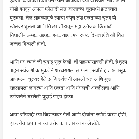
एकता किंचाळत होती पण त्याने अजिबात दया दाखवली नाही आणि
घोडी बनवून आपला फौलादी लंड एकताच्या चूतमध्ये झटक्यात
घुसवला. तेल लावल्यामुळे त्याचा संपूर्ण लंड एकताच्या चूतमध्ये
खोलवर घुसला आणि तिच्या तोंडातून महा उत्तेजक किंचाळी
निघाली- उम्म्ह… अहह… हय… याह… पण स्पष्ट दिसत होते की तिला
जन्नत मिळाली होती.
आणि मग त्याने जी चुदाई सुरू केली, ती पाहण्यासारखी होती. हे दृश्य
पाहून सर्वजणी कामुकतेने थरथरायला लागल्या. सर्वांचे हात आपसूक
आपापल्या चूतवर गेले आणि सर्वजणी आपली चूत आणि बूब्स
सहलायला लागल्या आणि एकता आणि मंगलची अश्लीलता आणि
उत्तेजनेने भरलेली चुदाई पाहत होत्या.
आता जॉयशही त्या बिछान्यावर गेली आणि दोघांना सपोर्ट करत होती.
एकंदरीत खूपच जास्त उत्तेजक वातावरण बनले होते.