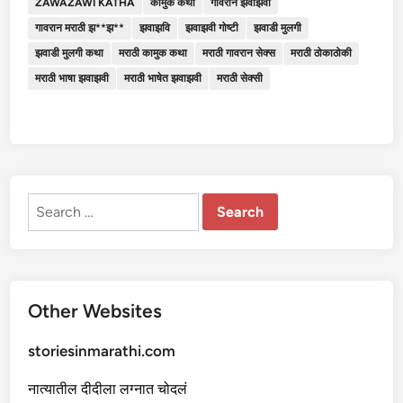
ZAWAZAWI KATHA
कामुक कथा
गावरान झवाझवी
गावरान मराठी झ**झ**
झवाझवि
झवाझवी गोष्टी
झवाडी मुलगी
झवाडी मुलगी कथा
मराठी कामुक कथा
मराठी गावरान सेक्स
मराठी ठोकाठोकी
मराठी भाषा झवाझवी
मराठी भाषेत झवाझवी
मराठी सेक्सी
Search
for:
Other Websites
storiesinmarathi.com
नात्यातील दीदीला लग्नात चोदलं