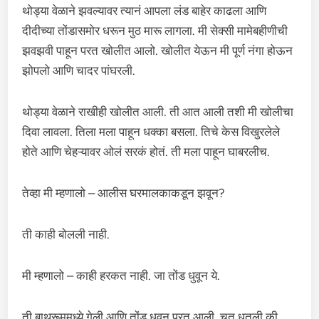
थोड्या वेळाने झवल्यावर त्यानं आपला लंड बाहेर काढला आणि
दीदीच्या तोंडासमोर धरून मुठ मारू लागला. मी सेक्सी मामेबहीणीची
झवझवी पाहून परत खोलीत आलो. खोलीत येऊन मी पूर्ण नंगा होऊन
झोपलो आणि चादर पांघरली.
थोड्या वेळाने राखीही खोलीत आली. ती आत आली तशी मी खोलीचा
दिवा लावला. तिला मला पाहून धक्का बसला. तिचे केस विखुरलेले
होते आणि चेहऱ्यावर ओलं सरकं होतं. ती मला पाहून घाबरलीच.
तेव्हा मी म्हणालो – आलीस घरमालकाकडून झवून?
ती काही बोलली नाही.
मी म्हणालो – काही हरकत नाही. जा तोंड धुवून ये.
ती बाथरूममध्ये गेली आणि तोंड धुवून परत आली. चूत धुतली की