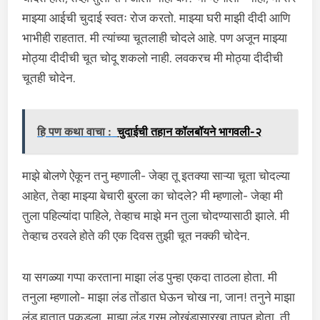
माझ्या आईची चुदाई स्वतः रोज करतो. माझ्या घरी माझी दीदी आणि
भाभीही राहतात. मी त्यांच्या चूतलाही चोदले आहे. पण अजून माझ्या
मोठ्या दीदीची चूत चोदू शकलो नाही. लवकरच मी मोठ्या दीदीची
चूतही चोदेन.
हि पण कथा वाचा :
चुदाईची तहान कॉलबॉयने भागवली-२
माझे बोलणे ऐकून तनु म्हणाली- जेव्हा तू इतक्या साऱ्या चूता चोदल्या
आहेत, तेव्हा माझ्या बेचारी बुरला का चोदले? मी म्हणालो- जेव्हा मी
तुला पहिल्यांदा पाहिले, तेव्हाच माझे मन तुला चोदण्यासाठी झाले. मी
तेव्हाच ठरवले होते की एक दिवस तुझी चूत नक्की चोदेन.
या सगळ्या गप्पा करताना माझा लंड पुन्हा एकदा ताठला होता. मी
तनुला म्हणालो- माझा लंड तोंडात घेऊन चोख ना, जान! तनुने माझा
लंड हातात पकडला. माझा लंड गरम लोखंडासारखा तापत होता. ती