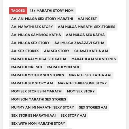
TAGGED
18+ MARATHI STORY MOM
AAI ANI MULGA SEX STORY MARATHI
AAI INCEST
AAI MARATHI SEX STORY
AAI MULGA MARATHI SEX STORIES
AAI MULGA SAMBHOG KATHA
AAI MULGA SEX KATHA
AAI MULGA SEX STORY
AAI MULGA ZAVAZAVI KATHA
AAI SEX STORIES
AAI SEX STORY
CHAVAT KATHA AAI
MARATHI AAI MULGA SEX KATHA
MARATHI AAI SEX STORIES
MARATHI GIRL SEX
MARATHI MOM SEX
MARATHI MOTHER SEX STORIES
MARATHI SEX KATHA AAI
MARATHI SEX STORY AAI
MARATHI THREESOME STORY
MOM SEX STORIES IN MARATHI
MOM SEX STORY
MOM SON MARATHI SEX STORIES
MUMMY ANI MI MARATHI SEXY STORY
SEX STORIES AAI
SEX STORIES MARATHI AAI
SEX STORY AAI
SEX WITH MOM MARATHI STORY