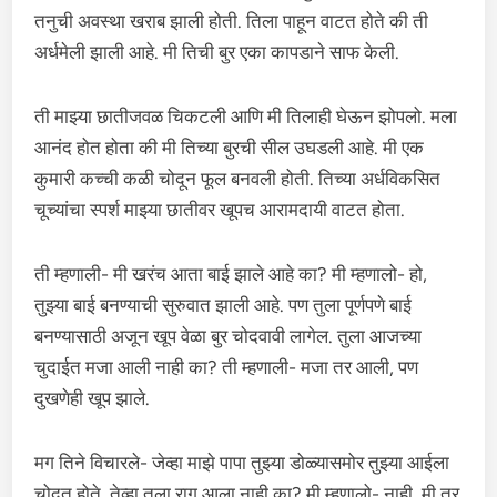
तनुची अवस्था खराब झाली होती. तिला पाहून वाटत होते की ती
अर्धमेली झाली आहे. मी तिची बुर एका कापडाने साफ केली.
ती माझ्या छातीजवळ चिकटली आणि मी तिलाही घेऊन झोपलो. मला
आनंद होत होता की मी तिच्या बुरची सील उघडली आहे. मी एक
कुमारी कच्ची कळी चोदून फूल बनवली होती. तिच्या अर्धविकसित
चूच्यांचा स्पर्श माझ्या छातीवर खूपच आरामदायी वाटत होता.
ती म्हणाली- मी खरंच आता बाई झाले आहे का? मी म्हणालो- हो,
तुझ्या बाई बनण्याची सुरुवात झाली आहे. पण तुला पूर्णपणे बाई
बनण्यासाठी अजून खूप वेळा बुर चोदवावी लागेल. तुला आजच्या
चुदाईत मजा आली नाही का? ती म्हणाली- मजा तर आली, पण
दुखणेही खूप झाले.
मग तिने विचारले- जेव्हा माझे पापा तुझ्या डोळ्यासमोर तुझ्या आईला
चोदत होते, तेव्हा तुला राग आला नाही का? मी म्हणालो- नाही, मी तर