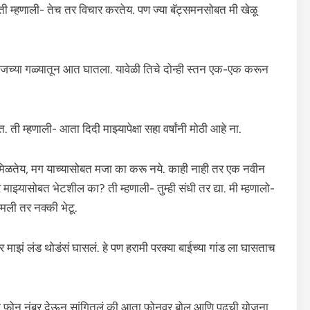
 ती म्हणाली- तेच तर विचार करतेय. पण ज्या बॅट्समनसोबत मी खेळू
मीजच्या गळ्यातून आत घातला. यावेळी तिचे दोन्ही स्तन एक-एक करून
. ती म्हणाली- आता दिदी माझ्यापेक्षा सहा वर्षांनी मोठी आहे ना.
ाई मिळतेय, मग याच्यासोबत मजा का करू नये. काही नाही तर एक नवीन
झ्यासोबत भेटशील का? ती म्हणाली- तुम्ही संधी तर द्या. मी म्हणालो-
मली तर नक्की भेटू.
 माझं लंड थोडंसं घासलं. हे पण हरामी परक्या बाईच्या गांड ला घासताच
झा फोन नंबर देऊन सांगितलं की आता फोनवर बोलू आणि पुढची योजना