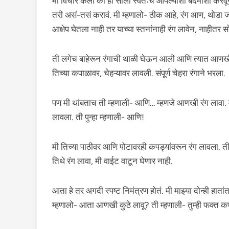
मी विचार केला की ही साली स्वतःच आपल्याशी बदमाशी करवू
तरी असं-तसं करावं. मी म्हणालो- ठीक आहे, रंग आण, थोडा ज
आक्षेप घेतला नाही तर याच्या स्तनांनाही रंग लावेन, नाहीतर स
ती लगेच बाहेरून रंगाची थाळी घेऊन आली आणि त्यात आणखी
तिच्या कपाळावर, चेहऱ्यावर लावली. संपूर्ण चेहरा रंगाने भरला.
पण मी थांबताच ती म्हणाली- आणि… म्हणजे आणखी रंग लावा. मी
लावला. ती पुन्हा म्हणाली- आणि!
मी तिच्या पाठीवर आणि पोटावरही कपड्यांवरून रंग लावला. ती
तिथे रंग लावा, मी वाईट वाटून घेणार नाही.
आता हे तर अगदी स्पष्ट निमंत्रण होतं. मी माझ्या दोन्ही हाता
म्हणालो- आता आणखी कुठे लावू? ती म्हणाली- तुम्ही फक्त क