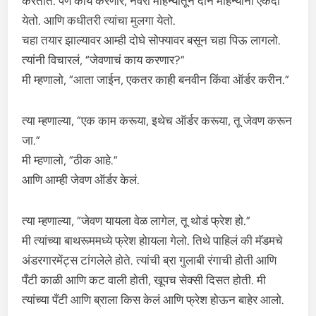
करतात. पण काय करणार, नवरा महिन्यातून दोन महिन्यांनी एकदा
येतो. आणि कधीतरी त्यांचा मुलगा येतो.
चहा तयार झाल्यावर आम्ही दोघे सोफ्यावर बसून चहा पिऊ लागलो.
त्यांनी विचारलं, “जेवणाचं काय करणार?”
मी म्हणालो, “आता जाईन, एकतर काही बनवीन किंवा ऑर्डर करीन.”
त्या म्हणाल्या, “एक काम करूया, इथेच ऑर्डर करूया, तू जेवण करून
जा.”
मी म्हणालो, “ठीक आहे.”
आणि आम्ही जेवण ऑर्डर केलं.
त्या म्हणाल्या, “जेवण यायला वेळ लागेल, तू थोडं फ्रेश हो.”
मी त्यांच्या बाथरूममध्ये फ्रेश होायला गेलो. तिथे पाहिलं की मॅडमचे
अंडरगारमेंट्स टांगलेले होते. त्यांची ब्रा गुलाबी रंगाची होती आणि
पँटी काळी आणि कट वाली होती, खूपच सेक्सी दिसत होती. मी
त्यांच्या पँटी आणि ब्राला किस केलं आणि फ्रेश होऊन बाहेर आलो.