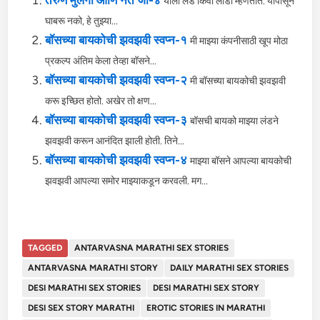
तरुण मुलगी आणि नेते जी-४
याला लंड किंवा लौडा म्हणतात. यापासून
घाबरू नको, हे तुझ्या...
बॉसच्या बायकोची झवझवी स्वप्न-१
मी माझ्या कंपनीसाठी खूप मोठा
प्रकल्प अंतिम केला तेव्हा बॉसने...
बॉसच्या बायकोची झवझवी स्वप्न-२
मी बॉसच्या बायकोची झवझवी
करू इच्छित होतो. अखेर तो क्षण...
बॉसच्या बायकोची झवझवी स्वप्न-३
बॉसची बायको माझ्या लंडने
झवझवी करून आनंदित झाली होती. तिने...
बॉसच्या बायकोची झवझवी स्वप्न-४
माझ्या बॉसने आपल्या बायकोची
झवझवी आपल्या समोर माझ्याकडून करवली. मग...
TAGGED
ANTARVASNA MARATHI SEX STORIES
ANTARVASNA MARATHI STORY
DAILY MARATHI SEX STORIES
DESI MARATHI SEX STORIES
DESI MARATHI SEX STORY
DESI SEX STORY MARATHI
EROTIC STORIES IN MARATHI