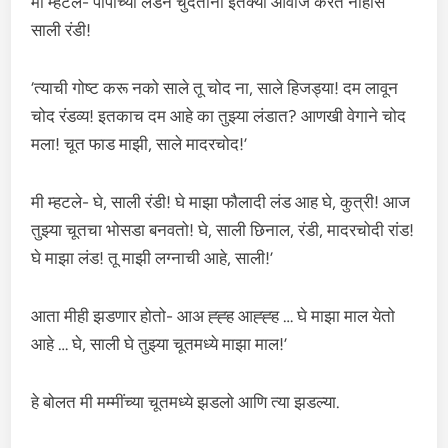
मी म्हटले- पापांच्या लंडने चुदताना इतक्या आवाज करत नाहीस
साली रंडी!
‘त्याची गोष्ट करू नको साले तू चोद ना, साले हिजड्या! दम लावून
चोद रंडव्य! इतकाच दम आहे का तुझ्या लंडात? आणखी वेगाने चोद
मला! चूत फाड माझी, साले मादरचोद!’
मी म्हटले- घे, साली रंडी! घे माझा फौलादी लंड आह घे, कुत्री! आज
तुझ्या चूतचा भोसडा बनवतो! घे, साली छिनाल, रंडी, मादरचोदी रांड!
घे माझा लंड! तू माझी लग्नाची आहे, साली!’
आता मीही झडणार होतो- आअ ह्ह्ह आह्ह्ह … घे माझा माल येतो
आहे … घे, साली घे तुझ्या चूतमध्ये माझा माल!’
हे बोलत मी मम्मींच्या चूतमध्ये झडलो आणि त्या झडल्या.