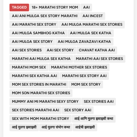
TAGGED
18+ MARATHI STORY MOM
AAI
AAI ANI MULGA SEX STORY MARATHI
AAI INCEST
AAI MARATHI SEX STORY
AAI MULGA MARATHI SEX STORIES
AAI MULGA SAMBHOG KATHA
AAI MULGA SEX KATHA
AAI MULGA SEX STORY
AAI MULGA ZAVAZAVI KATHA
AAI SEX STORIES
AAI SEX STORY
CHAVAT KATHA AAI
MARATHI AAI MULGA SEX KATHA
MARATHI AAI SEX STORIES
MARATHI MOM SEX
MARATHI MOTHER SEX STORIES
MARATHI SEX KATHA AAI
MARATHI SEX STORY AAI
MOM SEX STORIES IN MARATHI
MOM SEX STORY
MOM SON MARATHI SEX STORIES
MUMMY ANI MI MARATHI SEXY STORY
SEX STORIES AAI
SEX STORIES MARATHI AAI
SEX STORY AAI
SEX WITH MOM MARATHI STORY
आई आणि मुलगा झवाझवी कथा
आई मुलगा झवाझवी
आई मुलगा संभोग कथा
आईची झवाझवी