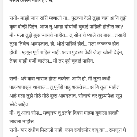
मसल करून प्याले होतेस.
सनी- माझी जान सॉरी म्हणालो ना… पुढच्या वेळी तुझा चहा आणि तुझे
बूब्स दोन्ही पिईन. आज तू आम्हा दोघांची चुदाई पाहिली होतीस का?
मी- मला तुझे बूब्स प्यायचे नाहीत… तू सोनाचे प्याले तर बास… तसाही
तुला तिचेच आवडतात. हो, थोडं पाहिलं होतं… मला जळजळ होत
होती… म्हणून पूर्ण पाहिलं नाही. आता पुढच्या वेळी जेव्हा खोली देईन,
तेव्हा माझी मर्जी चालेल… मी तर पूर्ण चुदाई पाहीन.
सनी- अरे बाबा नाराज होऊ नकोस. आणि हो, मी तुला कधी
पाहण्यापासून थांबवलं… तू पूर्णही पाहू शकतेस… आणि तुला माहीत
आहे मला तुझे मोठे मोठे बूब्स आवडतात. सोनाचे तर तुझ्यापेक्षा खूप
छोटे आहेत.
मी- तू आता सोड… म्हणूनच तू इतके दिवस माझ्या बूब्सला हातही
लावला नाहीस.
सनी- यार संधीच मिळाली नाही, काय सर्वांसमोर दाबू का… समजून घे