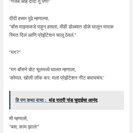
“गजब आहे दीदी तू पण!”
दीदी हसत पुढे म्हणाल्या,
“बॉस माझ्याकडे पाहून हसला, मीही डोळ्यात डोळे घालून मादक
स्मित दिलं आणि प्रेझेंटेशन चालू ठेवलं.”
“मग?”
“मग बॉसने बोट चूतमध्ये घालत म्हणाला,
‘कोमल, खोली लॉक कर. मला प्रेझेंटेशन नीट बघायचंय.’
हि पण कथा वाचा :
थंड रात्री गांड चुदाईचा आनंद
मी म्हणालो,
“बस, काम झालं!”