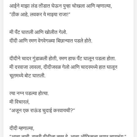
आईने माझा लंड तोंडात घेऊन पुन्हा चोखला आणि म्हणाल्या,
“ठीक आहे, लवकर ये माझ्या राजा!”
मी पँट घातली आणि खोलीत गेलो.
दीदी आणि रमण वेगवेगळ्या बिछान्यात पडले होते.
दीदीने चादर गुंडाळली होती, रमण हाफ पँट घालून पडला होता.
मी दरवाजा लावला, दीदीजवळ गेलो आणि चादरमध्ये हात घालून
चूतमध्ये बोट घातली.
त्या नग्न पडल्या होत्या.
मी विचारलं,
“अजून एक राऊंड चुदाई करवायची?”
दीदी म्हणाल्या,
“आता नाही, रात्री दीदीला सुख दे. आता ऑफिसला तयार व्हायचंय.”