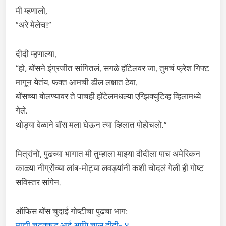
मी म्हणालो,
“अरे मेलेच!”
दीदी म्हणाल्या,
“हो, बॉसने इंग्रजीत सांगितलं, सगळे हॉटेलवर जा, तुमचं फ्रेश गिफ्ट
मागून येतंय. फक्त आमची डील लक्षात ठेवा.
बॉसच्या बोलण्यावर ते पाचही हॉटेलमधल्या एग्झिक्युटिव्ह व्हिलामध्ये
गेले.
थोड्या वेळाने बॉस मला घेऊन त्या व्हिलात पोहोचलो.”
मित्रांनो, पुढच्या भागात मी तुम्हाला माझ्या दीदीला पाच अमेरिकन
काळ्या नीग्रोंच्या लांब-मोट्या लवड्यांनी कशी चोदलं गेली ही गोष्ट
सविस्तर सांगेन.
ऑफिस बॉस चुदाई गोष्टीचा पुढचा भाग:
माझी चुदक्कड आई आणि चालू दीदी- ४