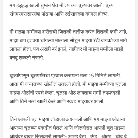
मग हळूहळू खाली चुम्बन घेत मी त्यांच्या चूच्यांवर आलो. चूच्या
संगमरमरासारख्या पांढऱ्या आणि रुईसारख्या कोमल होत्या.
मी माझ्या मम्मीच्या शरीराची जितकी तारीफ करेन तितकी कमी आहे.
माझा बाप इतक्या चांगल्या मालाला सोडून माझ्या रंडी बायकोच्या मागे
लागला होता. पण असंही बरं झालं, नाहीतर मी माझ्या मम्मीला माझी
बनवू शकलो नसतो.
चूच्यांपासून चूतपर्यंतचा प्रवास करायला मला 15 मिनिटं लागली.
आता मी जन्नतच्या खोलीत उतरलो होतो. मी माझ्या मम्मींच्या चूतला
माझ्या ओठांनी स्पर्श केला. चूतला ओठ लावताच मम्मी तडफडली
आणि तिने मला खाली केलं आणि स्वतः माझ्यावर आली.
तिने आपली चूत माझ्या तोंडाजवळ आणली आणि मग माझ्या ओठांना
आपल्या चूतच्या पकडीत घेतलं आणि जोरजोरात आपली चूत माझ्या
ओठांवर दाबत सिसकारी लागली- आह्ह बेटा… ऊंह… ओह्ह… चोद दे