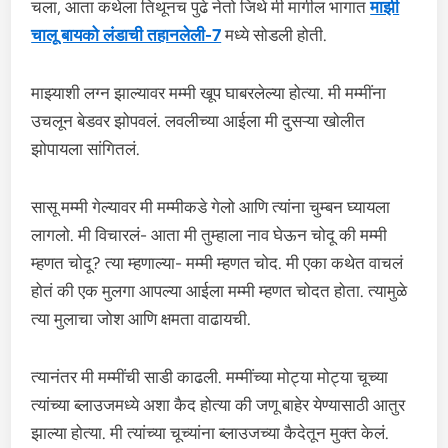
चला, आता कथेला तिथूनच पुढे नेतो जिथे मी मागील भागात
माझी
चालू बायको लंडाची तहानलेली-7
मध्ये सोडली होती.
माझ्याशी लग्न झाल्यावर मम्मी खूप घाबरलेल्या होत्या. मी मम्मींना
उचलून बेडवर झोपवलं. लवलीच्या आईला मी दुसऱ्या खोलीत
झोपायला सांगितलं.
सासू मम्मी गेल्यावर मी मम्मीकडे गेलो आणि त्यांना चुम्बन घ्यायला
लागलो. मी विचारलं- आता मी तुम्हाला नाव घेऊन चोदू की मम्मी
म्हणत चोदू? त्या म्हणाल्या- मम्मी म्हणत चोद. मी एका कथेत वाचलं
होतं की एक मुलगा आपल्या आईला मम्मी म्हणत चोदत होता. त्यामुळे
त्या मुलाचा जोश आणि क्षमता वाढायची.
त्यानंतर मी मम्मींची साडी काढली. मम्मींच्या मोट्या मोट्या चूच्या
त्यांच्या ब्लाउजमध्ये अशा कैद होत्या की जणू बाहेर येण्यासाठी आतुर
झाल्या होत्या. मी त्यांच्या चूच्यांना ब्लाउजच्या कैदेतून मुक्त केलं.