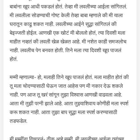
बाबांना खूप आधी पकडलं होतं. तेव्हा मी लवलीच्या आईला सांगितलं.
मी लवलीला सोडण्याची गोष्ट केली तेव्हा बाबा म्हणाले की मी याला
घरातून काढू शकत नाही. लवलीच्या आईने सुद्धा सांगितलं की
बेइज्जती होईल. आणखी एक खोटं मी बोललो होतं, त्या दिवशी मला
माहीत नव्हतं की लवली खेळ खेळत आहे. मी नशेत काही समजलोच
नाही. लवलीच पेग बनवत होती. तिने मला त्या दिवशी खूप पाजलं
होतं.
मम्मी म्हणाल्या- हो, मलाही तिने खूप पाजलं होतं. मला माहीत होतं की
तू मला चोदण्यासाठी घेऊन जात आहेस पण मी नकार देऊ शकले
नाही. पण आज तू खरं सांगून तुझा विश्वास आणखी वाढवला आहे.
आता मी तुझी पत्नी झाले आहे. आता तुझ्याशिवाय कोणीही मला स्पर्श
करू शकत नाही. आता तुझा बाप सुद्धा मला स्पर्श करण्यासाठी
तडफडेल.
मी मम्मींना विचारलं- ठीक आहे मम्मी, मी लवलीच्या आईला त्यांच्या