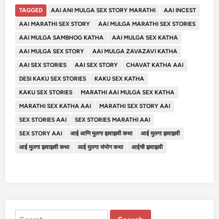
TAGGED
AAI ANI MULGA SEX STORY MARATHI
AAI INCEST
AAI MARATHI SEX STORY
AAI MULGA MARATHI SEX STORIES
AAI MULGA SAMBHOG KATHA
AAI MULGA SEX KATHA
AAI MULGA SEX STORY
AAI MULGA ZAVAZAVI KATHA
AAI SEX STORIES
AAI SEX STORY
CHAVAT KATHA AAI
DESI KAKU SEX STORIES
KAKU SEX KATHA
KAKU SEX STORIES
MARATHI AAI MULGA SEX KATHA
MARATHI SEX KATHA AAI
MARATHI SEX STORY AAI
SEX STORIES AAI
SEX STORIES MARATHI AAI
SEX STORY AAI
आई आणि मुलगा झवाझवी कथा
आई मुलगा झवाझवी
आई मुलगा झवाझवी कथा
आई मुलगा संभोग कथा
आईची झवाझवी
Search