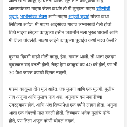
आणि छोटी काकू. ही घटना आजपासून तीन वर्षांपूर्वीची आहे.
आतापर्यंतच्या माझ्या सेक्स कथांमध्ये मी तुम्हाला माझ्या
बहिणीची
चुदाई
,
भाभीसोबत सेक्स
आणि माझ्या
आईची चुदाई
यांच्या कथा
लिहिल्या आहेत. मी माझ्या आईसोबत गावात लग्नासाठी गेलो होतो.
तिथे माझ्या छोट्या काकूच्या हसीन जवानीने मला भुरळ घातली आणि
मी तिला चोदलंही. माझ्या आईने काकूच्या चुदाईत कशी मदत केली?
दुसऱ्या दिवशी माझी मोठी काकू, हेमा, गावात आली. ती आता एकदम
चुदक्कड बाई बनली होती. तेव्हा हेमा काकूचं वय 40 वर्षं होतं, पण ती
30 पेक्षा जास्त वयाची दिसत नव्हती.
माझ्या काकूला दोन मुलं आहेत, एक मुलगा आणि एक मुलगी. मुलीचं
नाव अनुजा आणि मुलाचं नाव अंश. अनुजाचं वय जवानीच्या
उंबरठ्यावर होतं, आणि अंश तिच्यापेक्षा एक वर्षाने लहान होता. अनुजा
आता एक नंबरची माल बनली होती. तिच्यावर अनेक मुलांचे डोळे
होते, पण तिला अजून कोणी चोदलं नव्हतं.