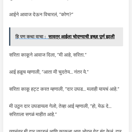
आईने आवाज देऊन विचारलं, “कोण?”
हि पण कथा वाचा :
सावत्र आईला चोदण्याची इच्छा पूर्ण झाली
सरिता काकूने आवाज दिला, “मी आहे, सरिता.”
आई हळूच म्हणाली, “आता मी चुदतेय… नंतर ये.”
सरिता काकू हट्ट करत म्हणाली, “दार उघड… मलाही यायचं आहे.”
मी उठून दार उघडायला गेलो, तेव्हा आई म्हणाली, “हो, येऊ दे…
सरिताला सगळं माहीत आहे.”
त्यानंतर मी दार उघडलं आणि काकूला आत ओढून गेट बंद केलं. दार