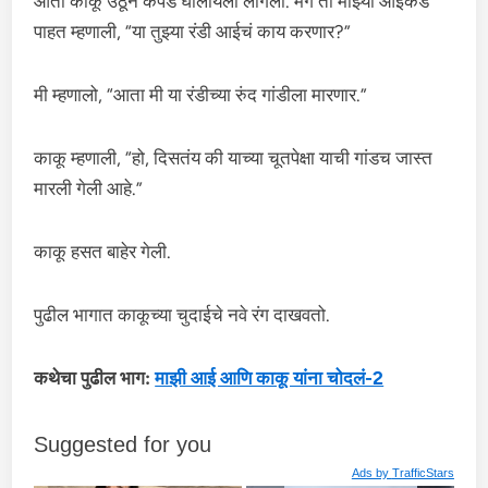
आता काकू उठून कपडे घालायला लागली. मग ती माझ्या आईकडे
पाहत म्हणाली, “या तुझ्या रंडी आईचं काय करणार?”
मी म्हणालो, “आता मी या रंडीच्या रुंद गांडीला मारणार.”
काकू म्हणाली, “हो, दिसतंय की याच्या चूतपेक्षा याची गांडच जास्त
मारली गेली आहे.”
काकू हसत बाहेर गेली.
पुढील भागात काकूच्या चुदाईचे नवे रंग दाखवतो.
कथेचा पुढील भाग:
माझी आई आणि काकू यांना चोदलं-2
Suggested for you
Ads by
TrafficStars