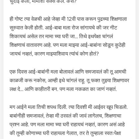
चुदाई केली, मामीशी सेक्स केलं. कसं?
ही गोष्ट त्या वेळची आहे जेव्हा मी 12वी पास करून पुढच्या शिक्षणाला
सुरुवात केली होती. आई-बाबा मला रोज सांगायचे की जर नीट
शिकायचं असेल तर मामा च्या घरी जा… तिथे इथपेक्षा चांगलं
शिक्षणाचं वातावरण आहे. पण मला माझ्या आई-बाबांना सोडून कुठेही
जायचं नव्हतं, कारण माझ्याशिवाय त्यांचं कोण होतं?
एक दिवस आई-बाबांनी मला बोलावलं आणि समजावलं की तू आमची
काळजी करू नकोस, आम्ही इथे चांगलं राहू. तू फक्त तुझ्या शिक्षणावर
लक्ष दे… आणि काहीतरी बन. पण मला नकळत का जाणं नव्हतं.
मग आईने मला तिची शपथ दिली. त्या दिवशी मी आईवर खूप चिडलो.
बाबांनीही समजावलं, तेव्हा मी ठरवलं की जावं लागेलच, शिक्षणाचा
प्रश्न आहे. पण मला मामा च्या घरी राहायचं नव्हतं, कारण असं आहे
की तुम्ही कोणाच्या घरी राहायला गेलात, तर ते तुम्हाला स्वतःपेक्षा