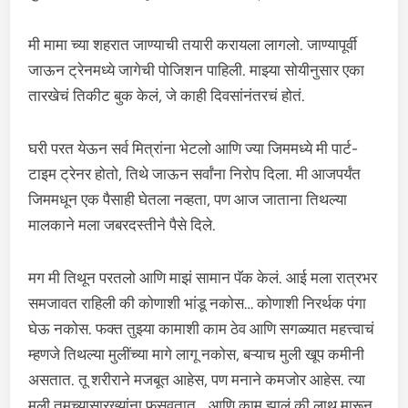
मी मामा च्या शहरात जाण्याची तयारी करायला लागलो. जाण्यापूर्वी
जाऊन ट्रेनमध्ये जागेची पोजिशन पाहिली. माझ्या सोयीनुसार एका
तारखेचं तिकीट बुक केलं, जे काही दिवसांनंतरचं होतं.
घरी परत येऊन सर्व मित्रांना भेटलो आणि ज्या जिममध्ये मी पार्ट-
टाइम ट्रेनर होतो, तिथे जाऊन सर्वांना निरोप दिला. मी आजपर्यंत
जिममधून एक पैसाही घेतला नव्हता, पण आज जाताना तिथल्या
मालकाने मला जबरदस्तीने पैसे दिले.
मग मी तिथून परतलो आणि माझं सामान पॅक केलं. आई मला रात्रभर
समजावत राहिली की कोणाशी भांडू नकोस… कोणाशी निरर्थक पंगा
घेऊ नकोस. फक्त तुझ्या कामाशी काम ठेव आणि सगळ्यात महत्त्वाचं
म्हणजे तिथल्या मुलींच्या मागे लागू नकोस, बऱ्याच मुली खूप कमीनी
असतात. तू शरीराने मजबूत आहेस, पण मनाने कमजोर आहेस. त्या
मुली तुमच्यासारख्यांना फसवतात… आणि काम झालं की लाथ मारून