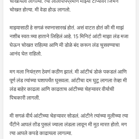
चोखायला लागल्या. त्या लॉलीपॉपप्रमाणे माझ्या टोप्यावर जिभेने
चोखत होत्या. मी वेडा होऊ लागलो.
माझ्यासाठी हे सगळं स्वप्नासारखं होतं. असं वाटत होतं की मी माझं
नशीब स्वतःच्या हाताने लिहिलं आहे. 15 मिनिटं आंटी माझा लंड मजा
घेऊन चोखत राहिल्या आणि मी डोळे बंद करून लंड चुसवण्याचा
आनंद घेत राहिलो.
मग मला नियंत्रण ठेवणं कठीण झालं. मी आंटीचं डोकं पकडलं आणि
पूर्ण लंड त्यांच्या घशापर्यंत घुसवला. आंटीचा दम घुटू लागला तेव्हा मी
लंड बाहेर काढला आणि काढताच आंटीच्या चेहऱ्यावर वीर्याची
पिचकारी लागली.
मी सगळं वीर्य आंटीच्या चेहऱ्यावर सोडलं. आंटीने त्यांच्या मुलीच्या त्या
पँटीने आपलं तोंड पुसलं ज्याला लंडला लावून मी मुठ मारत होतो. मग
त्या आपले कपडे काढायला लागल्या.