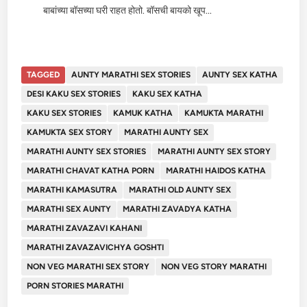
बाबांच्या बॉसच्या घरी राहत होतो. बॉसची बायको खूप...
TAGGED
AUNTY MARATHI SEX STORIES
AUNTY SEX KATHA
DESI KAKU SEX STORIES
KAKU SEX KATHA
KAKU SEX STORIES
KAMUK KATHA
KAMUKTA MARATHI
KAMUKTA SEX STORY
MARATHI AUNTY SEX
MARATHI AUNTY SEX STORIES
MARATHI AUNTY SEX STORY
MARATHI CHAVAT KATHA PORN
MARATHI HAIDOS KATHA
MARATHI KAMASUTRA
MARATHI OLD AUNTY SEX
MARATHI SEX AUNTY
MARATHI ZAVADYA KATHA
MARATHI ZAVAZAVI KAHANI
MARATHI ZAVAZAVICHYA GOSHTI
NON VEG MARATHI SEX STORY
NON VEG STORY MARATHI
PORN STORIES MARATHI