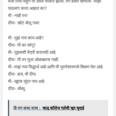
मला तिथे पाहून ती आधी चकित झाली, मग हसत म्हणाली- माझा
पाठलाग करत आहात का?
मी- नाही तर!
दीपा- खोटं बोलू नका.
मी- तुझं नाव काय आहे?
दीपा- मी का सांगू?
मी- तुझ्याशी मैत्री करायची आहे.
दीपा- मी तर तुला ओळखतच नाही.
मी- माझं नाव सिद्धार्थ आहे आणि मी भुवनेश्वरमध्ये शिक्षण घेत आहे.
दीपा- हाय, मी दीपा.
मी- खूपच सुंदर नाव आहे.
दीपा- थँक्यू.
हि पण कथा वाचा :
चालू कॉलेज गर्लची चूत चुदाई