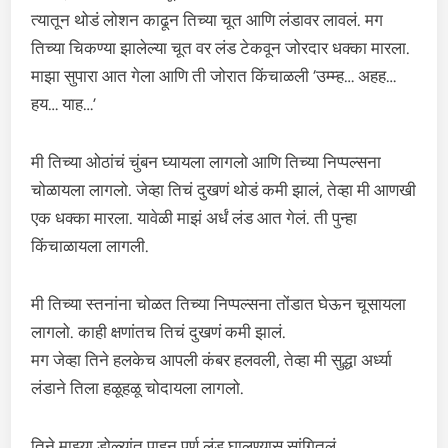
त्यातून थोडं लोशन काढून तिच्या चूत आणि लंडावर लावलं. मग
तिच्या चिकण्या झालेल्या चूत वर लंड टेकवून जोरदार धक्का मारला.
माझा सुपारा आत गेला आणि ती जोरात किंचाळली ‘उम्म्ह… अहह…
हय… याह…’
मी तिच्या ओठांचं चुंबन घ्यायला लागलो आणि तिच्या निप्पल्सना
चोळायला लागलो. जेव्हा तिचं दुखणं थोडं कमी झालं, तेव्हा मी आणखी
एक धक्का मारला. यावेळी माझं अर्धं लंड आत गेलं. ती पुन्हा
किंचाळायला लागली.
मी तिच्या स्तनांना चोळत तिच्या निप्पल्सना तोंडात घेऊन चूसायला
लागलो. काही क्षणांतच तिचं दुखणं कमी झालं.
मग जेव्हा तिने हलकेच आपली कंबर हलवली, तेव्हा मी सुद्धा अर्ध्या
लंडाने तिला हळूहळू चोदायला लागलो.
तिने माझ्या डोळ्यांत पाहून पूर्ण लंड घालण्यास सांगितलं.