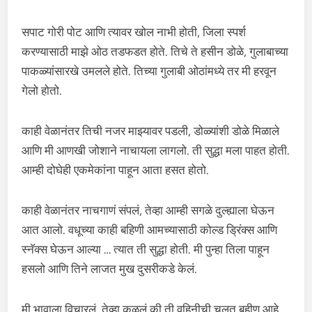
सपाट गोरी पोट आणि त्यावर खोल नाभी होती, जिला स्पर्श
करण्यासाठी माझे ओठ तडफडत होते. तिचे ते हसीन डोळे, गुलाबाच्या
पाकळ्यांसारखे उमलले होते. तिच्या गुलाबी ओठांमध्ये तर मी हरवून
गेलो होतो.
काही वेळानंतर तिची नजर माझ्यावर पडली, डोळ्यांशी डोळे मिळाले
आणि मी आणखी जोशाने नाचायला लागलो. ती सुद्धा मला पाहत होती.
आम्ही दोघेही एकमेकांना पाहून आता हसत होतो.
काही वेळानंतर नाचगाणं संपलं, तेव्हा आम्ही सगळे दुल्ह्याला घेऊन
आत आलो. वधूच्या काही बहिणी आमच्यासाठी कोल्ड ड्रिंक्स आणि
स्नॅक्स घेऊन आल्या … त्यात ती सुद्धा होती. मी पुन्हा तिला पाहून
हसलो आणि तिने लाजत मुख दुसरीकडे केलं.
मी भावाला विचारलं, तेव्हा कळलं की ती वहिनीची चुलत बहीण आहे,