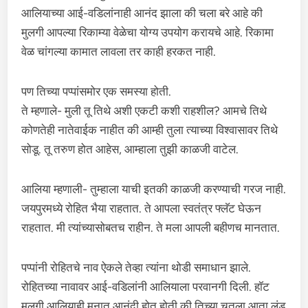
आलियाच्या आई-वडिलांनाही आनंद झाला की चला बरे आहे की
मुलगी आपल्या रिकाम्या वेळेचा योग्य उपयोग करायचे आहे. रिकामा
वेळ चांगल्या कामात लावला तर काही हरकत नाही.
पण तिच्या पप्पांसमोर एक समस्या होती.
ते म्हणाले- मुली तू तिथे अशी एकटी कशी राहशील? आमचे तिथे
कोणतेही नातेवाईक नाहीत की आम्ही तुला त्याच्या विश्वासावर तिथे
सोडू. तू तरुण होत आहेस, आम्हाला तुझी काळजी वाटेल.
आलिया म्हणाली- तुम्हाला याची इतकी काळजी करण्याची गरज नाही.
जयपुरमध्ये रोहित भैया राहतात. ते आपला स्वतंत्र फ्लॅट घेऊन
राहतात. मी त्यांच्यासोबतच राहीन. ते मला आपली बहीणच मानतात.
पप्पांनी रोहितचे नाव ऐकले तेव्हा त्यांना थोडी समाधान झाले.
रोहितच्या नावावर आई-वडिलांनी आलियाला परवानगी दिली. हॉट
मुलगी आलियाही मनात आनंदी होत होती की तिच्या चूतला आता लंड