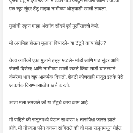
दुसरा टॅटू माझ्या उजव्या मांडीवर पॅंटी काढून लावला आणि शेवटचा
एक खूप सुंदर टॅटू माझ्या नाभीच्या थोड्याशी खाली लावला.
मुलांनी एकूण माझा अंतर्गत सौंदर्य पूर्ण मुलींसारखे केले.
मी अनभिज्ञ होऊन मुलांना विचारले- या टॅटूने काय होईल?
तेव्हा त्यापैकी एका मुलाने हसून म्हटले- मांडी आणि पाठ सुंदर आणि
सेक्सी दिसेल! आणि नाभीच्या खाली स्कर्ट किंवा साडी घातल्याने
कंबरेचा भाग खूप आकर्षक दिसतो. शेवटी कोणताही माणूस इतके पैसे
आकर्षक दिसण्यासाठीच खर्च करतो.
आता मला समजले की या टॅटूचे काय काम आहे.
मी पाहिले की सलूनमध्ये येऊन साधारण ४ तासांपेक्षा जास्त झाले
होते. मी नीरवला फोन करून सांगितले की तो मला सलूनमधून घेईल.