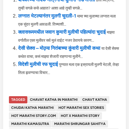
हॅलो मित्रांनो,
तुम्ही सगळे कसे आहात? आशा आहे तुम्ही सगळे...
लग्नात भेटल्यानंतर मुलगी चुदली-1
मामा च्या मुलाच्या लग्नात मला
एक सुंदर मुलगी आवडली. तिच्याशी...
क्लासरूममधील जवान कुमारी मुलीची पहिल्यांदा चुदाई
माझ्या
वर्गातील एका मुलीवर सर्व मुलं वाईट नजर ठेवायचे कारण...
देसी सेक्स – मोठ्या नितंबाच्या कुंवारी मुलीची कथा
या देसी सेक्स
कथेत वाचा, कसं माझ्या शेजारी राहणाऱ्या मुलीने...
विदेशी मुलीची रफ चुदाई
पुण्यात मला एक इस्रायली मुलगी भेटली, तेव्हा
तिला झवण्याचा विचार...
TAGGED
CHAVAT KATHA IN MARATHI
CHAVT KATHA
CHUDAI KATHA MARATHI
HOT MARATHI SEX STORIES
HOT MARATHI STORY.COM
HOT X MARATHI STORY
MARATHI KAMASUTRA
MARATHI SHRUNGAR SAHITYA