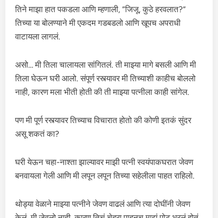
तिने माझा हात पकडला आणि म्हणाली, “जिजू, कुठे हरवलात?”
तिच्या या बोलण्याने मी एकदम गडबडलो आणि खूपच अपराधी
वाटायला लागलं.
असो… मी तिला चालायला सांगितलं. ती माझ्या मागे बसली आणि मी
तिला घेऊन घरी आलो. संपूर्ण रस्त्यावर मी तिच्याशी काहीच बोललो
नाही, कारण मला भीती होती की ती माझ्या पत्नीला काही सांगेल.
पण मी पूर्ण रस्त्यावर तिच्याच विचारात होतो की कोणी इतकं सुंदर
असू शकतं का?
घरी येऊन चहा-नाश्ता झाल्यावर माझी पत्नी स्वयंपाकघरात जेवण
बनवायला गेली आणि मी लपून लपून तिच्या सहेलीला पाहत राहिलो.
थोड्या वेळाने माझ्या पत्नीने जेवण वाढलं आणि त्या दोघींनी जेवण
केलं. मी जेवलो नाही, कारण तिचं चेहरा पाहूनच माझं पोट भरलं होतं.