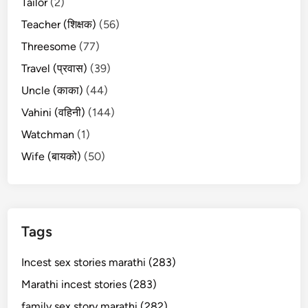
Tailor
(2)
Teacher (शिक्षक)
(56)
Threesome
(77)
Travel (प्रवास)
(39)
Uncle (काका)
(44)
Vahini (वहिनी)
(144)
Watchman
(1)
Wife (बायको)
(50)
Tags
Incest sex stories marathi (283)
Marathi incest stories (283)
family sex story marathi (282)