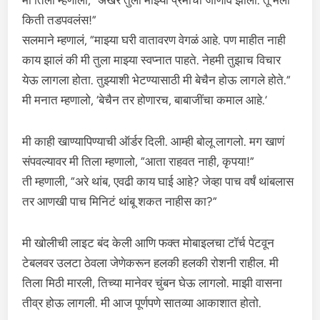
मी तिला म्हणालो, “अखेर तुला माझ्या प्रेमाची जाणीव झाली. तू मला
किती तडपवलंस!”
सलमाने म्हणालं, “माझ्या घरी वातावरण वेगळं आहे. पण माहीत नाही
काय झालं की मी तुला माझ्या स्वप्नात पाहते. नेहमी तुझाच विचार
येऊ लागला होता. तुझ्याशी भेटण्यासाठी मी बेचैन होऊ लागले होते.”
मी मनात म्हणालो, ‘बेचैन तर होणारच, बाबाजींचा कमाल आहे.’
मी काही खाण्यापिण्याची ऑर्डर दिली. आम्ही बोलू लागलो. मग खाणं
संपवल्यावर मी तिला म्हणालो, “आता राहवत नाही, कृपया!”
ती म्हणाली, “अरे थांब, एवढी काय घाई आहे? जेव्हा पाच वर्षं थांबलास
तर आणखी पाच मिनिटं थांबू शकत नाहीस का?”
मी खोलीची लाइट बंद केली आणि फक्त मोबाइलचा टॉर्च पेटवून
टेबलवर उलटा ठेवला जेणेकरून हलकी हलकी रोशनी राहील. मी
तिला मिठी मारली, तिच्या मानेवर चुंबन घेऊ लागलो. माझी वासना
तीव्र होऊ लागली. मी आज पूर्णपणे सातव्या आकाशात होतो.