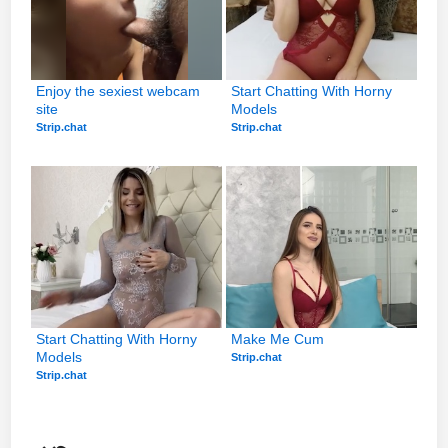
Enjoy the sexiest webcam 
Start Chatting With Horny 
site
Models
Strip.chat
Strip.chat
Start Chatting With Horny 
Make Me Cum
Models
Strip.chat
Strip.chat