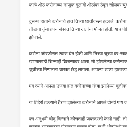
काळे ओठ करोनाच्या नाजूक गुलाबी ओठांवर ठेवून खोलवर चु
दुसऱ्या हाताने करोनाचे हात तिच्या छातीवरून हटवले. करोना 
तोंडाचा कुंवारापन संपवत तिच्या दातांना मोजत होती. याच पोज
झोपवले.
करोना जोरजोरात श्वास घेत होती आणि तिच्या चूच्या वर-खाली
खाण्यासाठी चिन्नाही बिछान्यावर आला. तो झोपलेल्या करोनाच्
चूचीच्या निप्पलला चाखत छेडू लागला. आपल्या डाव्या हाताच्
मग त्याने आपला उजवा हात करोनाच्या नंग्या झालेल्या चूतीकडे
या तिहेरी हल्ल्याने हैराण झालेल्या करोनाने आपले दोन्ही पाय ज
पण अनुभवी चोदू चिन्नाने कोणताही जबरदस्ती केली नाही. तो 
त्याच्या आजूबाजूला गोलाकार बनवत होता, कधी ओठांमध्ये दा